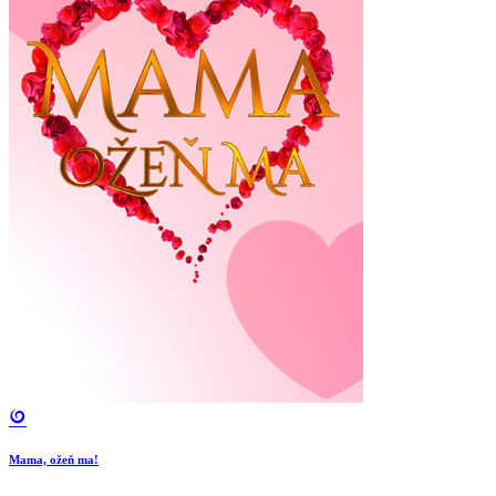
Mama, ožeň ma!