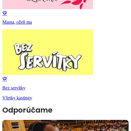
Mama, ožeň ma
Bez servítky
Všetky kastingy
Odporúčame