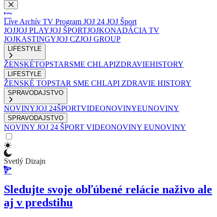
Live
Archív
TV Program
JOJ 24
JOJ Šport
JOJ
JOJ PLAY
JOJ ŠPORT
JOJKO
NADÁCIA TV
JOJ
KASTINGY
JOJ CZ
JOJ GROUP
LIFESTYLE
ŽENSKÉ
TOPSTAR
SME CHLAPI
ZDRAVIE
HISTORY
LIFESTYLE
ŽENSKÉ
TOPSTAR
SME CHLAPI
ZDRAVIE
HISTORY
SPRAVODAJSTVO
NOVINY
JOJ 24
ŠPORT
VIDEONOVINY
EUNOVINY
SPRAVODAJSTVO
NOVINY
JOJ 24
ŠPORT
VIDEONOVINY
EUNOVINY
Svetlý Dizajn
Sledujte svoje obľúbené relácie naživo ale
aj v predstihu