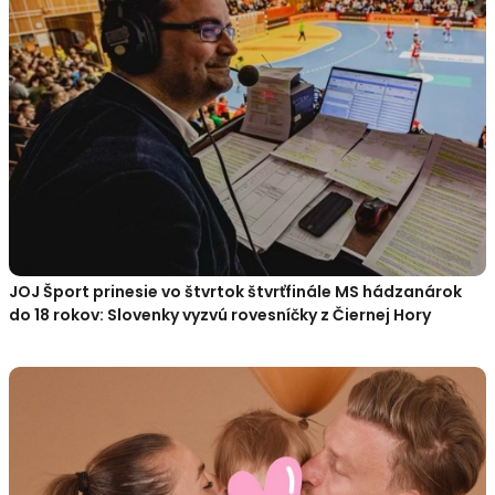
JOJ Šport prinesie vo štvrtok štvrťfinále MS hádzanárok
do 18 rokov: Slovenky vyzvú rovesníčky z Čiernej Hory