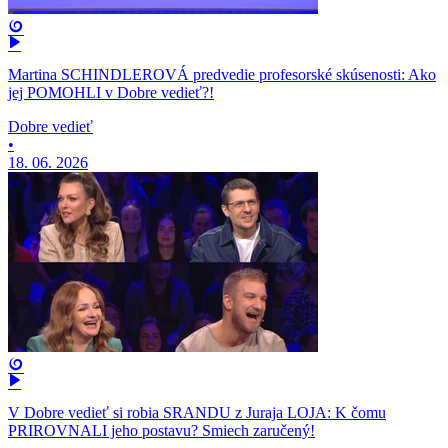
Martina SCHINDLEROVÁ predvedie profesorské skúsenosti: Ako
jej POMOHLI v Dobre vedieť?!
Dobre vedieť
•
18. 06. 2026
V Dobre vedieť si robia SRANDU z Juraja LOJA: K čomu
PRIROVNALI jeho postavu? Smiech zaručený!