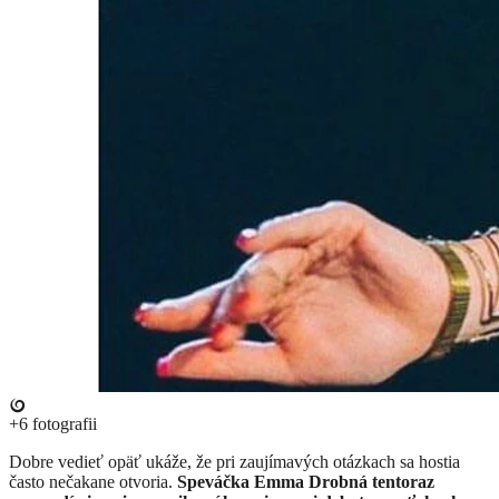
+6
fotografii
Dobre vedieť opäť ukáže, že pri zaujímavých otázkach sa hostia
často nečakane otvoria.
Speváčka Emma Drobná tentoraz