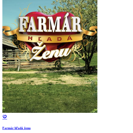
Farmár hľadá ženu