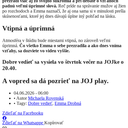
prezradí viac aj zo svojho súkromia a pri debate o vzťahoch
padnú veľmi úprimné slová.
Reč príde na správanie mužov aj žien
po rozchodoch a Emma naznačí, že aj ona sama si v minulosti prešla
skúsenosťami, ktoré jej dnes dávajú úplne iný pohľad na lásku.
Vtipná a úprimná
Atmosféra v štúdiu bude miestami vtipná, no zároveň veľmi
úprimná.
Čo všetko Emma o sebe prezradila a ako dnes vníma
vzťahy, sa dozviete vo videu vyššie.
Dobre vedieť sa vysiela vo štvrtok večer na JOJke o
20.40.
A vopred sa dá pozrieť na JOJ play.
04.06.2026 - 06:00
•
Autor
Michaela Rovenská
•
Tagy:
Dobre vedieť
,
Emma Drobná
Zdieľať na Facebooku
Zdieľať na Whatsappe
Kopírovať