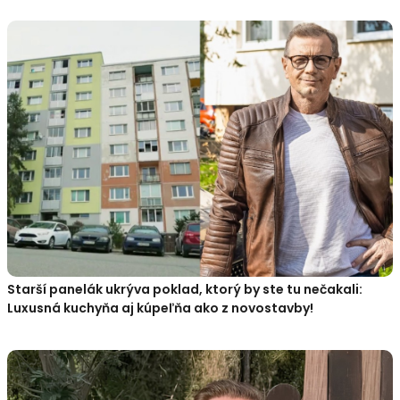
Starší panelák ukrýva poklad, ktorý by ste tu nečakali:
Luxusná kuchyňa aj kúpeľňa ako z novostavby!