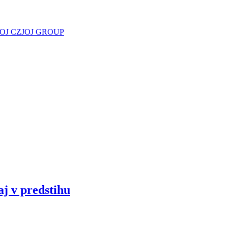
JOJ CZ
JOJ GROUP
aj v predstihu