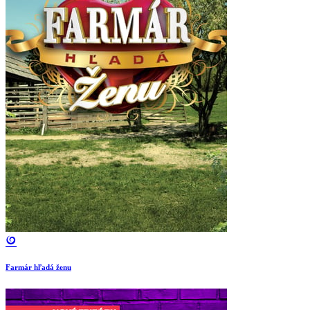
Farmár hľadá ženu