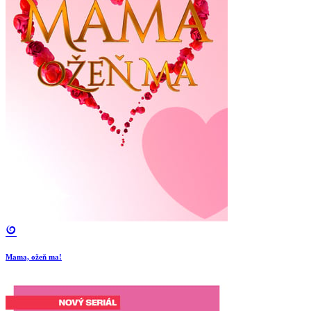
Mama, ožeň ma!