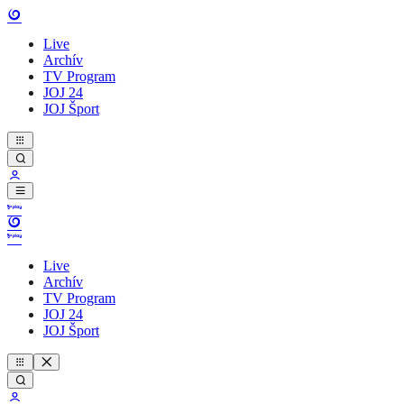
Live
Archív
TV Program
JOJ 24
JOJ Šport
Live
Archív
TV Program
JOJ 24
JOJ Šport