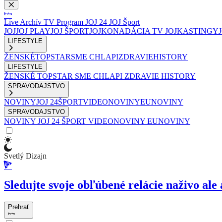
Live
Archív
TV Program
JOJ 24
JOJ Šport
JOJ
JOJ PLAY
JOJ ŠPORT
JOJKO
NADÁCIA TV JOJ
KASTINGY
LIFESTYLE
ŽENSKÉ
TOPSTAR
SME CHLAPI
ZDRAVIE
HISTORY
LIFESTYLE
ŽENSKÉ
TOPSTAR
SME CHLAPI
ZDRAVIE
HISTORY
SPRAVODAJSTVO
NOVINY
JOJ 24
ŠPORT
VIDEONOVINY
EUNOVINY
SPRAVODAJSTVO
NOVINY
JOJ 24
ŠPORT
VIDEONOVINY
EUNOVINY
Svetlý Dizajn
Sledujte svoje obľúbené relácie naživo ale 
Prehrať