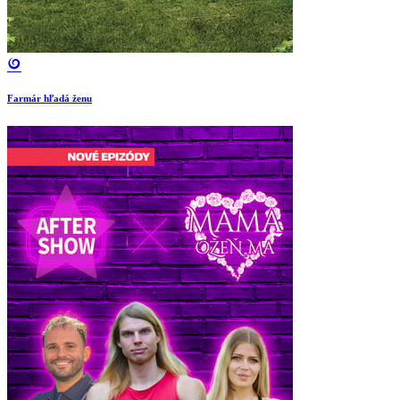
Farmár hľadá ženu