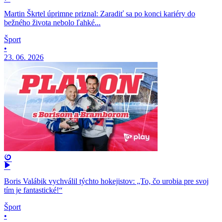
Martin Škrtel úprimne priznal: Zaradiť sa po konci kariéry do
bežného života nebolo ľahké...
Šport
•
23. 06. 2026
Boris Valábik vychválil týchto hokejistov: „To, čo urobia pre svoj
tím je fantastické!“
Šport
•