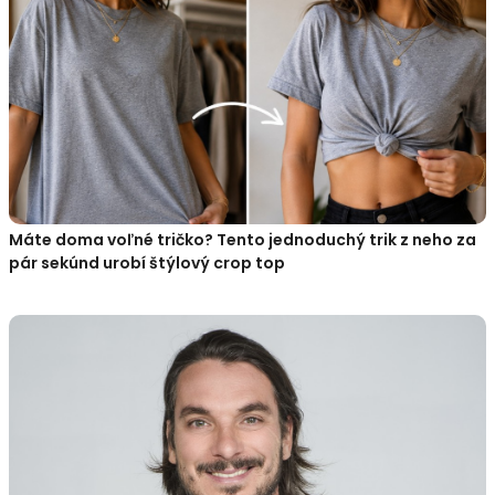
Máte doma voľné tričko? Tento jednoduchý trik z neho za
pár sekúnd urobí štýlový crop top