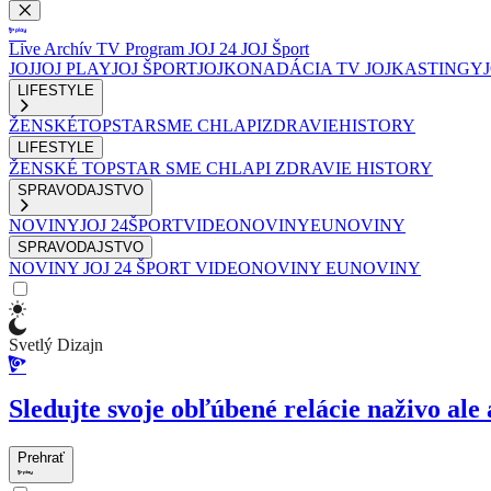
Live
Archív
TV Program
JOJ 24
JOJ Šport
JOJ
JOJ PLAY
JOJ ŠPORT
JOJKO
NADÁCIA TV JOJ
KASTINGY
LIFESTYLE
ŽENSKÉ
TOPSTAR
SME CHLAPI
ZDRAVIE
HISTORY
LIFESTYLE
ŽENSKÉ
TOPSTAR
SME CHLAPI
ZDRAVIE
HISTORY
SPRAVODAJSTVO
NOVINY
JOJ 24
ŠPORT
VIDEONOVINY
EUNOVINY
SPRAVODAJSTVO
NOVINY
JOJ 24
ŠPORT
VIDEONOVINY
EUNOVINY
Svetlý Dizajn
Sledujte svoje obľúbené relácie naživo ale 
Prehrať