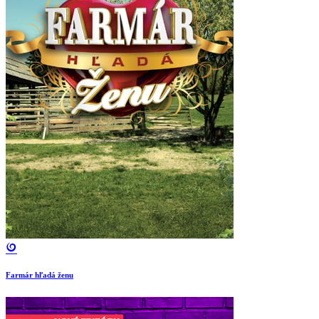
Farmár hľadá ženu