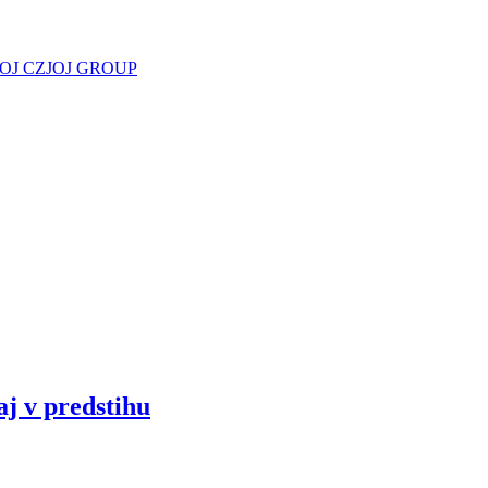
JOJ CZ
JOJ GROUP
aj v predstihu