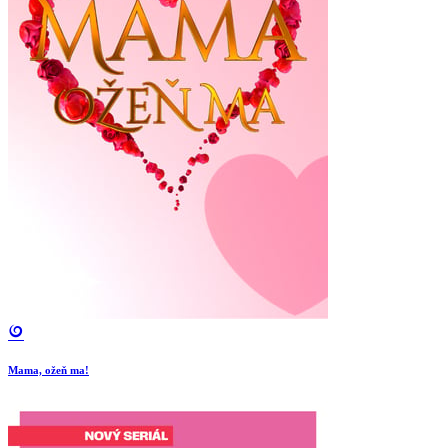
Mama, ožeň ma!