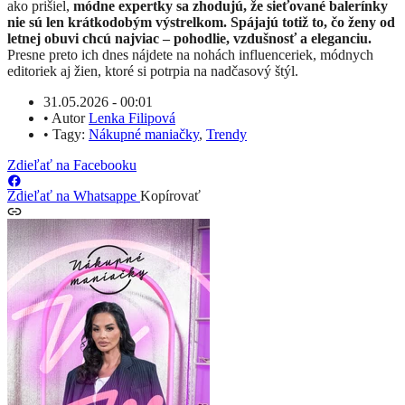
ako prišiel,
módne expertky sa zhodujú, že sieťované balerínky
nie sú len krátkodobým výstrelkom. Spájajú totiž to, čo ženy od
letnej obuvi chcú najviac – pohodlie, vzdušnosť a eleganciu.
Presne preto ich dnes nájdete na nohách influenceriek, módnych
editoriek aj žien, ktoré si potrpia na nadčasový štýl.
31.05.2026 - 00:01
•
Autor
Lenka Filipová
•
Tagy:
Nákupné maniačky
,
Trendy
Zdieľať na Facebooku
Zdieľať na Whatsappe
Kopírovať