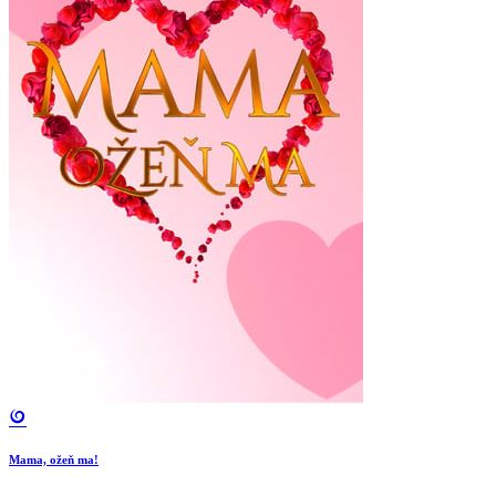
Mama, ožeň ma!