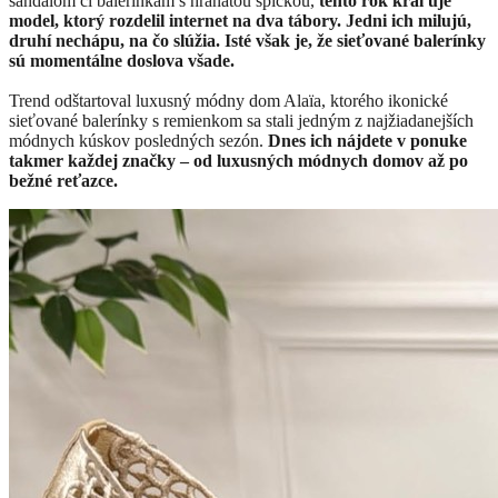
sandálom či balerínkam s hranatou špičkou,
tento rok kraľuje
model, ktorý rozdelil internet na dva tábory. Jedni ich milujú,
druhí nechápu, na čo slúžia. Isté však je, že sieťované balerínky
sú momentálne doslova všade.
Trend odštartoval luxusný módny dom Alaïa, ktorého ikonické
sieťované balerínky s remienkom sa stali jedným z najžiadanejších
módnych kúskov posledných sezón.
Dnes ich nájdete v ponuke
takmer každej značky – od luxusných módnych domov až po
bežné reťazce.