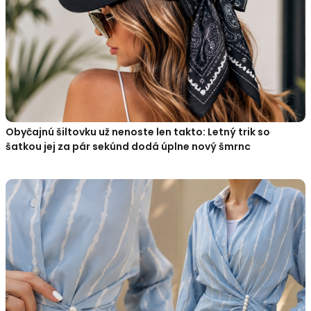
Obyčajnú šiltovku už nenoste len takto: Letný trik so
šatkou jej za pár sekúnd dodá úplne nový šmrnc