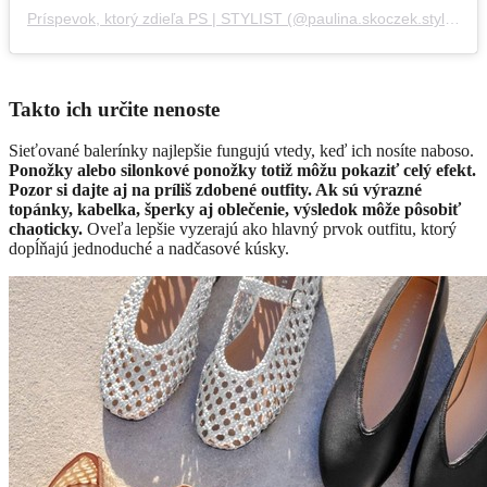
Príspevok, ktorý zdieľa PS | STYLIST (@paulina.skoczek.stylist)
Takto ich určite nenoste
Sieťované balerínky najlepšie fungujú vtedy, keď ich nosíte naboso.
Ponožky alebo silonkové ponožky totiž môžu pokaziť celý efekt.
Pozor si dajte aj na príliš zdobené outfity. Ak sú výrazné
topánky, kabelka, šperky aj oblečenie, výsledok môže pôsobiť
chaoticky.
Oveľa lepšie vyzerajú ako hlavný prvok outfitu, ktorý
dopĺňajú jednoduché a nadčasové kúsky.