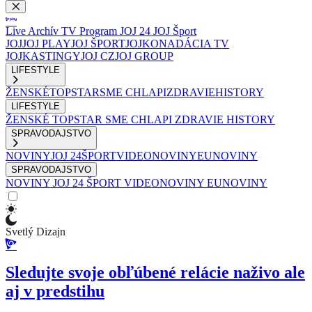
Live
Archív
TV Program
JOJ 24
JOJ Šport
JOJ
JOJ PLAY
JOJ ŠPORT
JOJKO
NADÁCIA TV
JOJ
KASTINGY
JOJ CZ
JOJ GROUP
LIFESTYLE
ŽENSKÉ
TOPSTAR
SME CHLAPI
ZDRAVIE
HISTORY
LIFESTYLE
ŽENSKÉ
TOPSTAR
SME CHLAPI
ZDRAVIE
HISTORY
SPRAVODAJSTVO
NOVINY
JOJ 24
ŠPORT
VIDEONOVINY
EUNOVINY
SPRAVODAJSTVO
NOVINY
JOJ 24
ŠPORT
VIDEONOVINY
EUNOVINY
Svetlý Dizajn
Sledujte svoje obľúbené relácie naživo ale
aj v predstihu