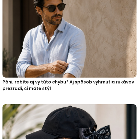
Páni, robíte aj vy túto chybu? Aj spôsob vyhrnutia rukávov
prezradí, či máte štýl