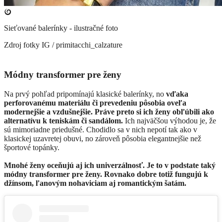
Sieťované balerínky - ilustračné foto
Zdroj fotky
IG / primitacchi_calzature
Módny transformer pre ženy
Na prvý pohľad pripomínajú klasické balerínky, no
vďaka
perforovanému materiálu či prevedeniu pôsobia oveľa
modernejšie a vzdušnejšie. Práve preto si ich ženy obľúbili ako
alternatívu k teniskám či sandálom.
Ich najväčšou výhodou je, že
sú mimoriadne priedušné. Chodidlo sa v nich nepotí tak ako v
klasickej uzavretej obuvi, no zároveň pôsobia elegantnejšie než
športové topánky.
Mnohé ženy oceňujú aj ich univerzálnosť. Je to v podstate taký
módny transformer pre ženy. Rovnako dobre totiž fungujú k
džínsom, ľanovým nohaviciam aj romantickým šatám.