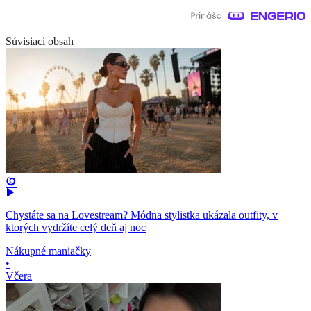
Súvisiaci obsah
Chystáte sa na Lovestream? Módna stylistka ukázala outfity, v
ktorých vydržíte celý deň aj noc
Nákupné maniačky
•
Včera