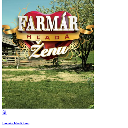
Farmár hľadá ženu