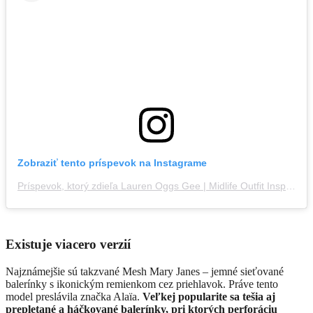
Zobraziť tento príspevok na Instagrame
Príspevok, ktorý zdieľa Lauren Oggs Gee | Midlife Outfit Inspo (@laurenoggsgee)
Existuje viacero verzií
Najznámejšie sú takzvané Mesh Mary Janes – jemné sieťované
balerínky s ikonickým remienkom cez priehlavok. Práve tento
model preslávila značka Alaïa.
Veľkej popularite sa tešia aj
prepletané a háčkované balerínky, pri ktorých perforáciu