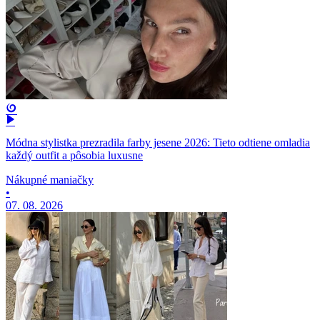
Módna stylistka prezradila farby jesene 2026: Tieto odtiene omladia
každý outfit a pôsobia luxusne
Nákupné maniačky
•
07. 08. 2026