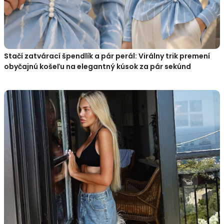
Stačí zatvárací špendlík a pár perál: Virálny trik premení
obyčajnú košeľu na elegantný kúsok za pár sekúnd