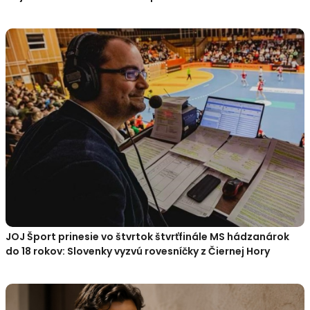
JOJ Šport prinesie vo štvrtok štvrťfinále MS hádzanárok
do 18 rokov: Slovenky vyzvú rovesníčky z Čiernej Hory