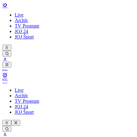
Live
Archív
TV Program
JOJ 24
JOJ Šport
Live
Archív
TV Program
JOJ 24
JOJ Šport