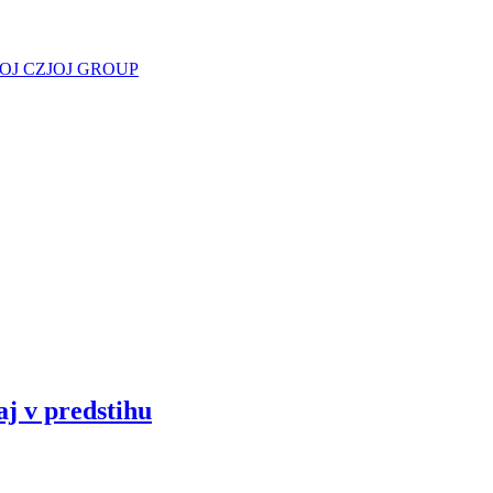
JOJ CZ
JOJ GROUP
aj v predstihu