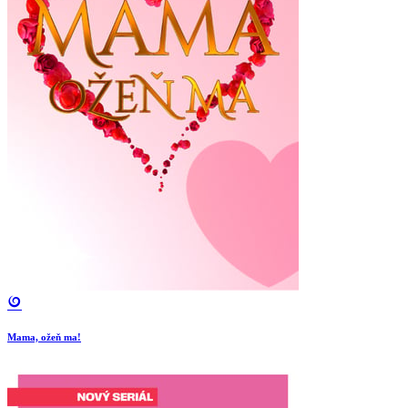
Mama, ožeň ma!