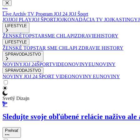
Live
Archív
TV Program
JOJ 24
JOJ Šport
JOJ
JOJ PLAY
JOJ ŠPORT
JOJKO
NADÁCIA TV JOJ
KASTINGY
LIFESTYLE
ŽENSKÉ
TOPSTAR
SME CHLAPI
ZDRAVIE
HISTORY
LIFESTYLE
ŽENSKÉ
TOPSTAR
SME CHLAPI
ZDRAVIE
HISTORY
SPRAVODAJSTVO
NOVINY
JOJ 24
ŠPORT
VIDEONOVINY
EUNOVINY
SPRAVODAJSTVO
NOVINY
JOJ 24
ŠPORT
VIDEONOVINY
EUNOVINY
Svetlý Dizajn
Sledujte svoje obľúbené relácie naživo ale 
Prehrať