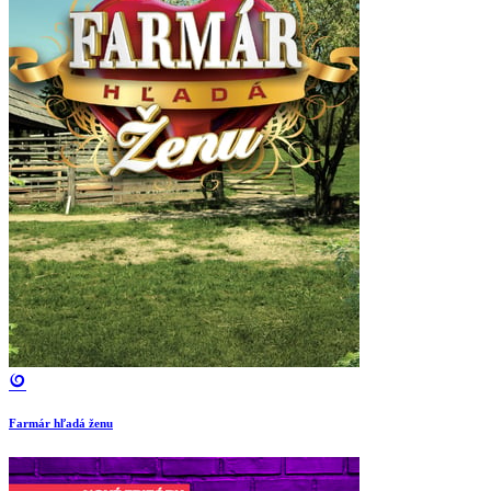
Farmár hľadá ženu