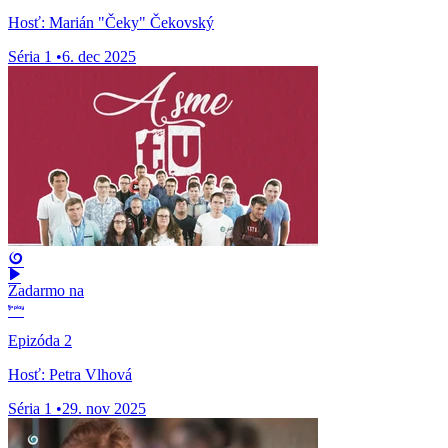
Hosť: Marián "Čeky" Čekovský
Séria 1
•
6. dec 2025
Zadarmo na
Epizóda 2
Hosť: Petra Vlhová
Séria 1
•
29. nov 2025