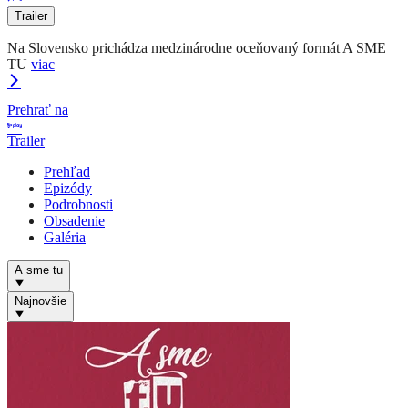
Trailer
Na Slovensko prichádza medzinárodne oceňovaný formát A SME
TU
viac
Prehrať na
Trailer
Prehľad
Epizódy
Podrobnosti
Obsadenie
Galéria
A sme tu
Najnovšie