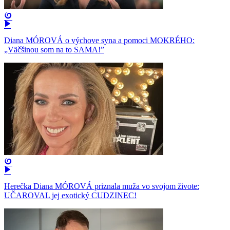
Diana MÓROVÁ o výchove syna a pomoci MOKRÉHO:
„Väčšinou som na to SAMA!”
Herečka Diana MÓROVÁ priznala muža vo svojom živote:
UČAROVAL jej exotický CUDZINEC!