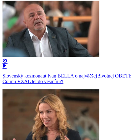
Slovenský kozmonaut Ivan BELLA o najväčšej životnej OBETI:
Čo mu VZAL let do vesmíru?!