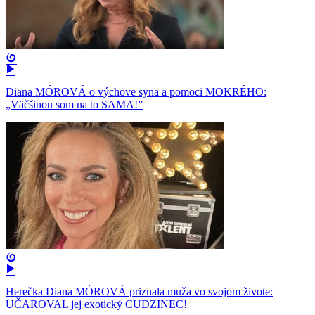
Diana MÓROVÁ o výchove syna a pomoci MOKRÉHO:
„Väčšinou som na to SAMA!”
Herečka Diana MÓROVÁ priznala muža vo svojom živote:
UČAROVAL jej exotický CUDZINEC!