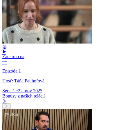
Zadarmo na
Epizóda 1
Hosť: Táňa Pauhofová
Séria 1
•
22. nov 2025
Bonusy z našich relácií