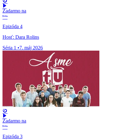
Zadarmo na
Epizóda 4
Hosť: Dara Rolins
Séria 1
•
7. máj 2026
Zadarmo na
Epizóda 3