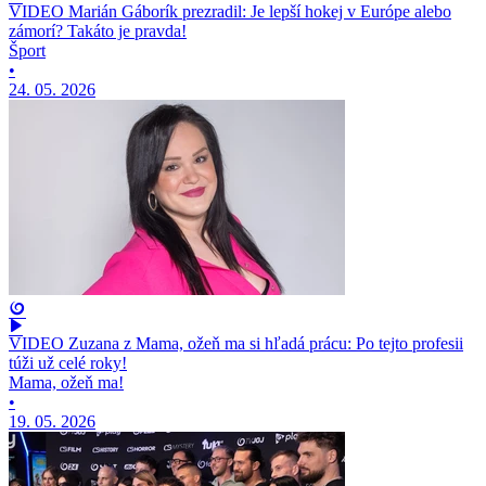
VIDEO Marián Gáborík prezradil: Je lepší hokej v Európe alebo
zámorí? Takáto je pravda!
Šport
•
24. 05. 2026
VIDEO Zuzana z Mama, ožeň ma si hľadá prácu: Po tejto profesii
túži už celé roky!
Mama, ožeň ma!
•
19. 05. 2026