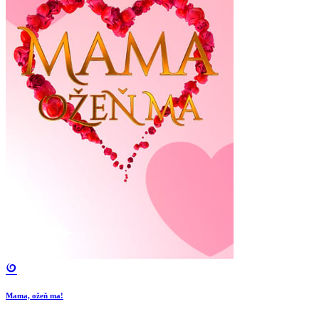
Mama, ožeň ma!