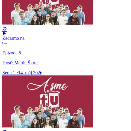
Zadarmo na
Epizóda 5
Hosť: Martin Škrtel
Séria 1
•
14. máj 2026