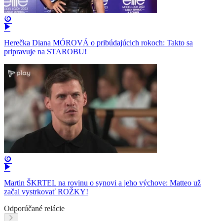
Herečka Diana MÓROVÁ o pribúdajúcich rokoch: Takto sa
pripravuje na STAROBU!
Martin ŠKRTEL na rovinu o synovi a jeho výchove: Matteo už
začal vystrkovať ROŽKY!
Odporúčané relácie