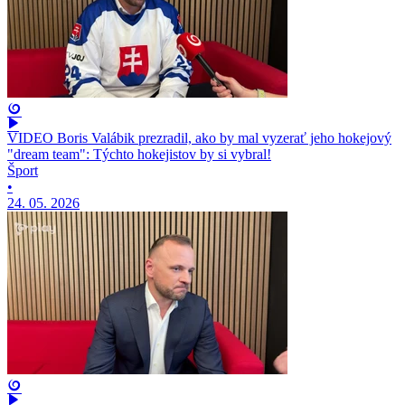
VIDEO Boris Valábik prezradil, ako by mal vyzerať jeho hokejový
"dream team": Týchto hokejistov by si vybral!
Šport
•
24. 05. 2026