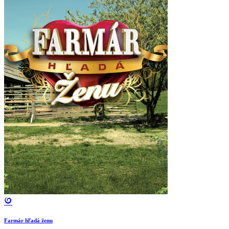
Farmár hľadá ženu