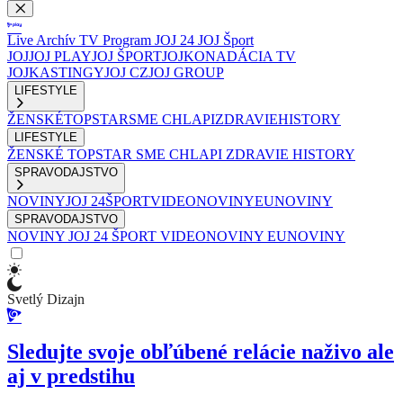
Live
Archív
TV Program
JOJ 24
JOJ Šport
JOJ
JOJ PLAY
JOJ ŠPORT
JOJKO
NADÁCIA TV
JOJ
KASTINGY
JOJ CZ
JOJ GROUP
LIFESTYLE
ŽENSKÉ
TOPSTAR
SME CHLAPI
ZDRAVIE
HISTORY
LIFESTYLE
ŽENSKÉ
TOPSTAR
SME CHLAPI
ZDRAVIE
HISTORY
SPRAVODAJSTVO
NOVINY
JOJ 24
ŠPORT
VIDEONOVINY
EUNOVINY
SPRAVODAJSTVO
NOVINY
JOJ 24
ŠPORT
VIDEONOVINY
EUNOVINY
Svetlý Dizajn
Sledujte svoje obľúbené relácie naživo ale
aj v predstihu