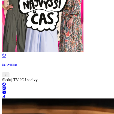
Najvyšší čas
Sleduj TV JOJ správy