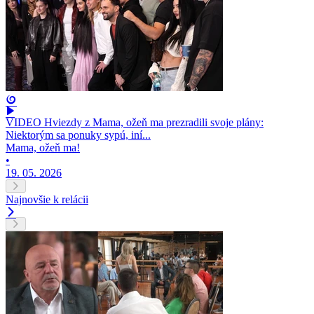
VIDEO Hviezdy z Mama, ožeň ma prezradili svoje plány:
Niektorým sa ponuky sypú, iní...
Mama, ožeň ma!
•
19. 05. 2026
Najnovšie k relácii