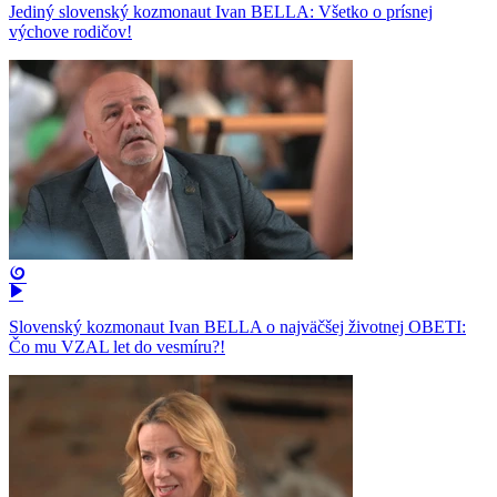
Jediný slovenský kozmonaut Ivan BELLA: Všetko o prísnej
výchove rodičov!
Slovenský kozmonaut Ivan BELLA o najväčšej životnej OBETI:
Čo mu VZAL let do vesmíru?!