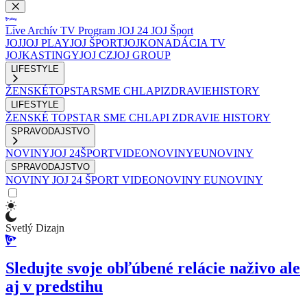
Live
Archív
TV Program
JOJ 24
JOJ Šport
JOJ
JOJ PLAY
JOJ ŠPORT
JOJKO
NADÁCIA TV
JOJ
KASTINGY
JOJ CZ
JOJ GROUP
LIFESTYLE
ŽENSKÉ
TOPSTAR
SME CHLAPI
ZDRAVIE
HISTORY
LIFESTYLE
ŽENSKÉ
TOPSTAR
SME CHLAPI
ZDRAVIE
HISTORY
SPRAVODAJSTVO
NOVINY
JOJ 24
ŠPORT
VIDEONOVINY
EUNOVINY
SPRAVODAJSTVO
NOVINY
JOJ 24
ŠPORT
VIDEONOVINY
EUNOVINY
Svetlý Dizajn
Sledujte svoje obľúbené relácie naživo ale
aj v predstihu