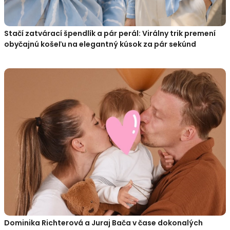
Stačí zatvárací špendlík a pár perál: Virálny trik premení
obyčajnú košeľu na elegantný kúsok za pár sekúnd
Dominika Richterová a Juraj Bača v čase dokonalých