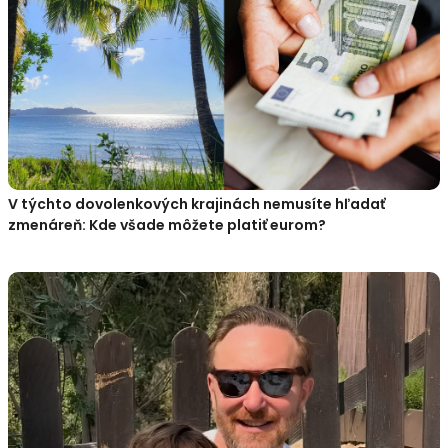
V týchto dovolenkových krajinách nemusíte hľadať
zmenáreň: Kde všade môžete platiť eurom?