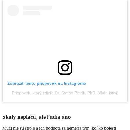
Zobraziť tento príspevok na Instagrame
Príspevok, ktorý zdieľa Dr. Štefan Petrík, PhD. (@dr_istwi)
Skaly neplačú, ale ľudia áno
Muži nie sú stroje a ich hodnota sa nemeria tým, koľko bolesti