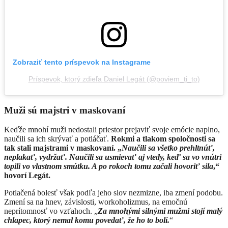
Zobraziť tento príspevok na Instagrame
Príspevok, ktorý zdieľa Daniel Legát (@poviem_ti_to)
Muži sú majstri v maskovaní
Keďže mnohí muži nedostali priestor prejaviť svoje emócie naplno,
naučili sa ich skrývať a potláčať.
Rokmi a tlakom spoločnosti sa
tak stali majstrami v maskovaní. „
Naučili sa všetko prehltnúť,
neplakať, vydržať. Naučili sa usmievať aj vtedy, keď sa vo vnútri
topili vo vlastnom smútku. A po rokoch tomu začali hovoriť sila
,“
hovorí Legát.
Potlačená bolesť však podľa jeho slov nezmizne, iba zmení podobu.
Zmení sa na hnev, závislosti, workoholizmus, na emočnú
neprítomnosť vo vzťahoch. „
Za mnohými silnými mužmi stojí malý
chlapec, ktorý nemal komu povedať, že ho to bolí.
“