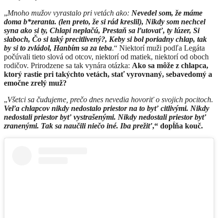
„
Mnoho mužov vyrastalo pri vetách ako:
Nevedel som, že máme
doma b*zeranta. (len preto, že si rád kreslil), Nikdy som nechcel
syna ako si ty, Chlapi neplačú, Prestaň sa ľutovať, ty lúzer, Si
slaboch, Čo si taký precitlivený?, Keby si bol poriadny chlap, tak
by si to zvládol, Hanbím sa za teba
.“ Niektorí muži podľa Legáta
počúvali tieto slová od otcov, niektorí od matiek, niektorí od oboch
rodičov. Prirodzene sa tak vynára otázka:
Ako sa môže z chlapca,
ktorý rastie pri takýchto vetách, stať vyrovnaný, sebavedomý a
emočne zrelý muž?
„
Všetci sa čudujeme, prečo dnes nevedia hovoriť o svojich pocitoch.
Veľa chlapcov nikdy nedostalo priestor na to byť citlivými. Nikdy
nedostali priestor byť vystrašenými. Nikdy nedostali priestor byť
zranenými. Tak sa naučili niečo iné. Iba prežiť
,“ dopĺňa kouč.