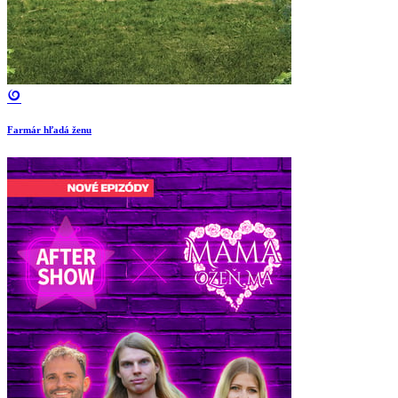
Farmár hľadá ženu