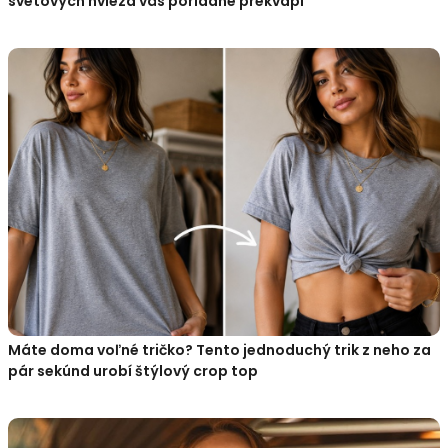
svetových hviezd vás poriadne prekvapí
Máte doma voľné tričko? Tento jednoduchý trik z neho za
pár sekúnd urobí štýlový crop top