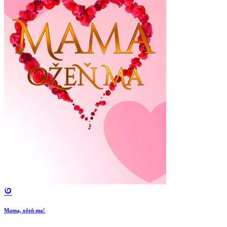
Mama, ožeň ma!