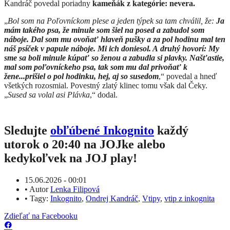
Kandráč povedal poriadny
kameňák z kategórie: nevera.
„
Bol som na Poľovníckom plese a jeden týpek sa tam chválil, že:
Ja
mám takého psa, že minule som šiel na posed a zabudol som
náboje. Dal som mu ovoňať hlaveň pušky a za pol hodinu mal ten
náš psíček v papule náboje. Mi ich doniesol. A
druhý hovorí: My
sme sa boli minule kúpať so ženou a zabudla si plavky. Našťastie,
mal som poľovníckeho psa, tak som mu dal privoňať k
žene...prišiel o pol hodinku, hej, aj so susedom
,“ povedal a hneď
všetkých rozosmial. Povestný zlatý klinec tomu však dal Čeky.
„
Sused sa volal asi Plávka
,“ dodal.
Sledujte
obľúbené Inkognito
každý
utorok o 20:40 na JOJke alebo
kedykoľvek na JOJ play!
15.06.2026 - 00:01
•
Autor
Lenka Filipová
•
Tagy:
Inkognito
,
Ondrej Kandráč
,
Vtipy
,
vtip z inkognita
Zdieľať na Facebooku