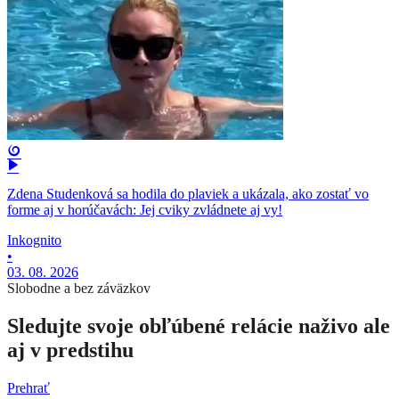
Zdena Studenková sa hodila do plaviek a ukázala, ako zostať vo
forme aj v horúčavách: Jej cviky zvládnete aj vy!
Inkognito
•
03. 08. 2026
Slobodne a bez záväzkov
Sledujte svoje obľúbené relácie naživo ale
aj v predstihu
Prehrať