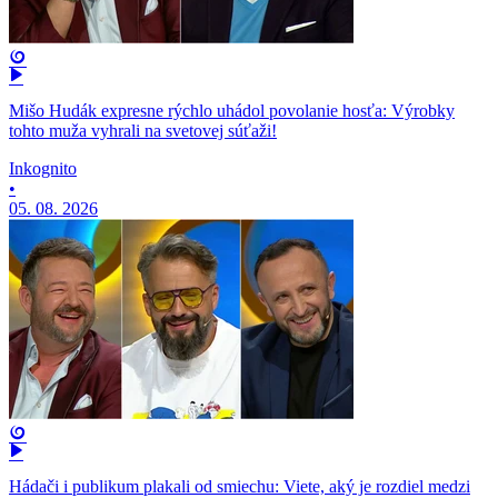
Mišo Hudák expresne rýchlo uhádol povolanie hosťa: Výrobky
tohto muža vyhrali na svetovej súťaži!
Inkognito
•
05. 08. 2026
Hádači i publikum plakali od smiechu: Viete, aký je rozdiel medzi