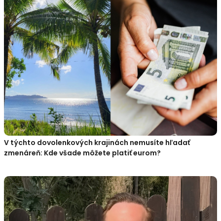
V týchto dovolenkových krajinách nemusíte hľadať
zmenáreň: Kde všade môžete platiť eurom?