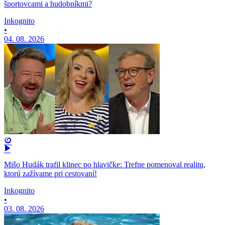
športovcami a hudobníkmi?
Inkognito
•
04. 08. 2026
Mišo Hudák trafil klinec po hlavičke: Trefne pomenoval realitu,
ktorú zažívame pri cestovaní!
Inkognito
•
03. 08. 2026