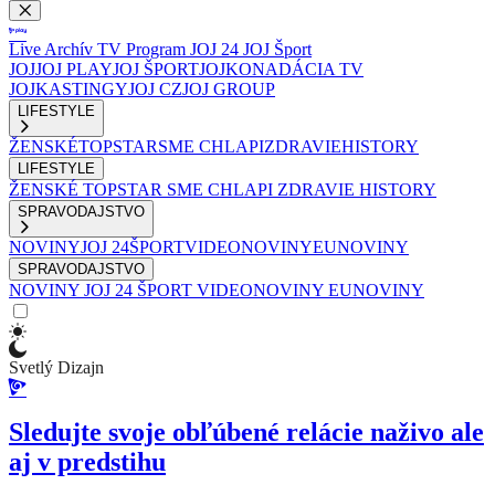
Live
Archív
TV Program
JOJ 24
JOJ Šport
JOJ
JOJ PLAY
JOJ ŠPORT
JOJKO
NADÁCIA TV
JOJ
KASTINGY
JOJ CZ
JOJ GROUP
LIFESTYLE
ŽENSKÉ
TOPSTAR
SME CHLAPI
ZDRAVIE
HISTORY
LIFESTYLE
ŽENSKÉ
TOPSTAR
SME CHLAPI
ZDRAVIE
HISTORY
SPRAVODAJSTVO
NOVINY
JOJ 24
ŠPORT
VIDEONOVINY
EUNOVINY
SPRAVODAJSTVO
NOVINY
JOJ 24
ŠPORT
VIDEONOVINY
EUNOVINY
Svetlý Dizajn
Sledujte svoje obľúbené relácie naživo ale
aj v predstihu