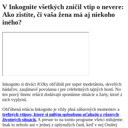
V Inkognite všetkých zničil vtip o nevere:
Ako zistíte, či vaša žena má aj niekoho
iného?
Inkognito si diváci JOJky obľúbili pre super moderátora, skvelých
hádačov, zaujímavé povolania i pre celebritných tajných hostí. No
ten pravý šmrnc relácii dodávajú spontánne situácie a žarty, ktoré z
nich vyplynú.
Obľúbená relácia Inkognito je vždy plná zábavných momentov a
trefných vtipov, ktoré si milým spôsobom uťahujú z rôznych
životných situácií.
A presne to na tomto programe všetci milujeme.
Inak to nebolo ani v jednej z uplynulých častí, keď v nej Ondrej