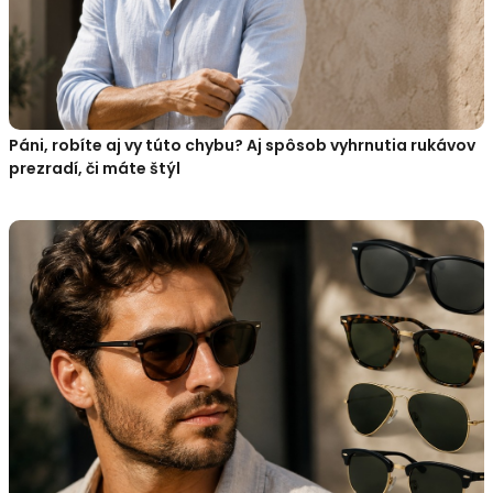
Páni, robíte aj vy túto chybu? Aj spôsob vyhrnutia rukávov
prezradí, či máte štýl