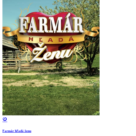
Farmár hľadá ženu