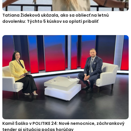
Tatiana Žideková ukázala, ako sa obliecť na letnú
dovolenku: Týchto 5 kúskov sa oplatí pribaliť
Kamil Šaško v POLITIKE 24: Nové nemocnice, záchrankový
tender aj situácia počas horúčav