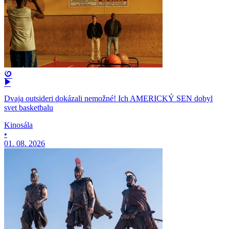
Dvaja outsideri dokázali nemožné! Ich AMERICKÝ SEN dobyl
svet basketbalu
Kinosála
•
01. 08. 2026