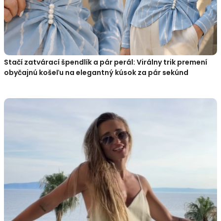
Stačí zatvárací špendlík a pár perál: Virálny trik premení
obyčajnú košeľu na elegantný kúsok za pár sekúnd