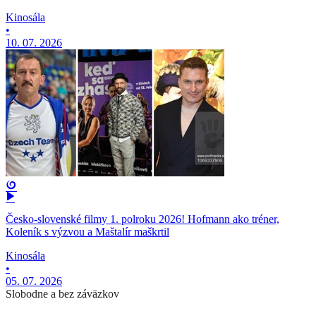
Kinosála
•
10. 07. 2026
Česko-slovenské filmy 1. polroku 2026! Hofmann ako tréner,
Koleník s výzvou a Maštalír maškrtil
Kinosála
•
05. 07. 2026
Slobodne a bez záväzkov