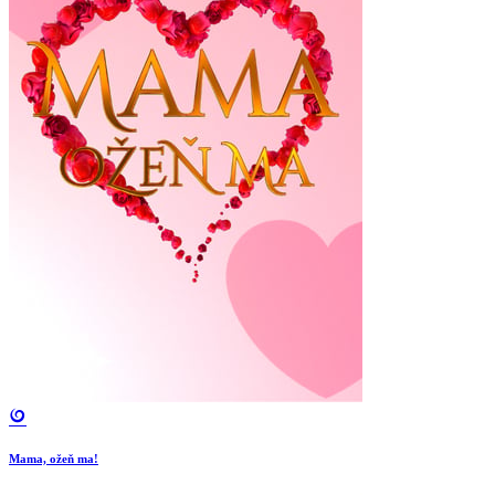
Mama, ožeň ma!