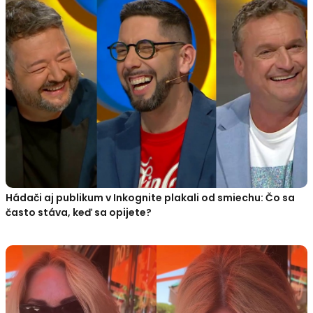
Hádači aj publikum v Inkognite plakali od smiechu: Čo sa
často stáva, keď sa opijete?