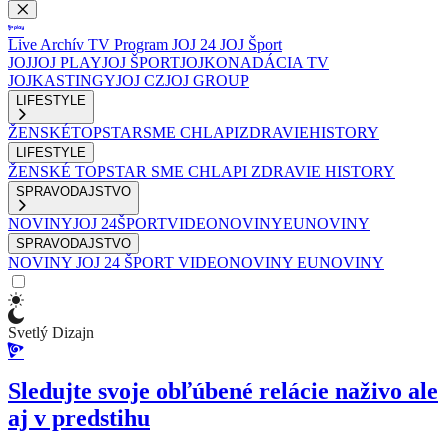
Live
Archív
TV Program
JOJ 24
JOJ Šport
JOJ
JOJ PLAY
JOJ ŠPORT
JOJKO
NADÁCIA TV
JOJ
KASTINGY
JOJ CZ
JOJ GROUP
LIFESTYLE
ŽENSKÉ
TOPSTAR
SME CHLAPI
ZDRAVIE
HISTORY
LIFESTYLE
ŽENSKÉ
TOPSTAR
SME CHLAPI
ZDRAVIE
HISTORY
SPRAVODAJSTVO
NOVINY
JOJ 24
ŠPORT
VIDEONOVINY
EUNOVINY
SPRAVODAJSTVO
NOVINY
JOJ 24
ŠPORT
VIDEONOVINY
EUNOVINY
Svetlý Dizajn
Sledujte svoje obľúbené relácie naživo ale
aj v predstihu