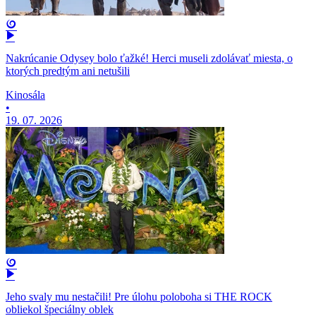
Nakrúcanie Odysey bolo ťažké! Herci museli zdolávať miesta, o
ktorých predtým ani netušili
Kinosála
•
19. 07. 2026
Jeho svaly mu nestačili! Pre úlohu poloboha si THE ROCK
obliekol špeciálny oblek