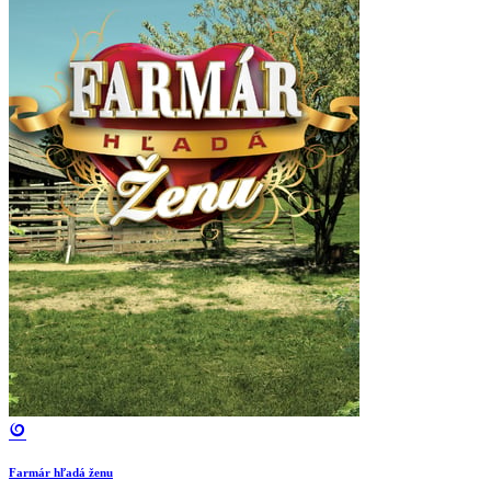
Farmár hľadá ženu