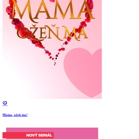
Mama, ožeň ma!