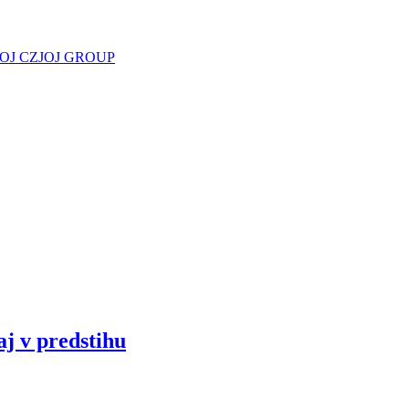
JOJ CZ
JOJ GROUP
aj v predstihu