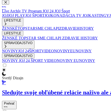
Live
Archív
TV Program
JOJ 24
JOJ Šport
JOJ
JOJ PLAY
JOJ ŠPORT
JOJKO
NADÁCIA TV JOJ
KASTINGY
LIFESTYLE
ŽENSKÉ
TOPSTAR
SME CHLAPI
ZDRAVIE
HISTORY
LIFESTYLE
ŽENSKÉ
TOPSTAR
SME CHLAPI
ZDRAVIE
HISTORY
SPRAVODAJSTVO
NOVINY
JOJ 24
ŠPORT
VIDEONOVINY
EUNOVINY
SPRAVODAJSTVO
NOVINY
JOJ 24
ŠPORT
VIDEONOVINY
EUNOVINY
Svetlý Dizajn
Sledujte svoje obľúbené relácie naživo ale 
Prehrať