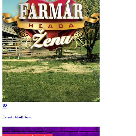
Farmár hľadá ženu