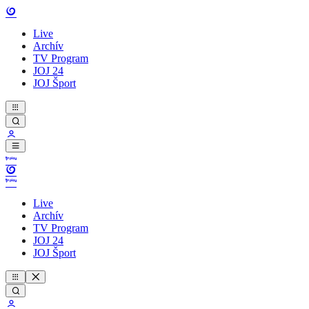
Live
Archív
TV Program
JOJ 24
JOJ Šport
Live
Archív
TV Program
JOJ 24
JOJ Šport