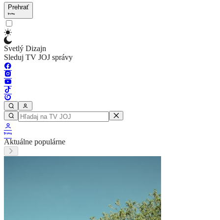
Prehrať
Svetlý Dizajn
Sleduj TV JOJ správy
Aktuálne populárne