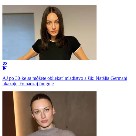
AJ po 30-ke sa môžete obliekať mladistvo a šik: Natália Germani
ukazuje, čo naozaj funguje