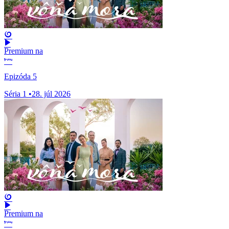
Premium na
Epizóda 5
Séria 1
•
28. júl 2026
Premium na