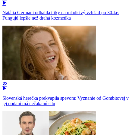
Natália Germani odhalila triky na mladistvý vzhľad po 30-ke:
Fungujú lepšie než drahá kozmetika
Slovenská herečka prekvapila spevom: Vyznanie od Gombitovej v
jej podaní má nečakanú silu