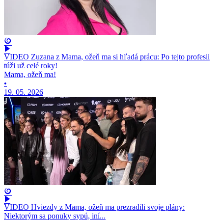
VIDEO Zuzana z Mama, ožeň ma si hľadá prácu: Po tejto profesii
túži už celé roky!
Mama, ožeň ma!
•
19. 05. 2026
VIDEO Hviezdy z Mama, ožeň ma prezradili svoje plány:
Niektorým sa ponuky sypú, iní...