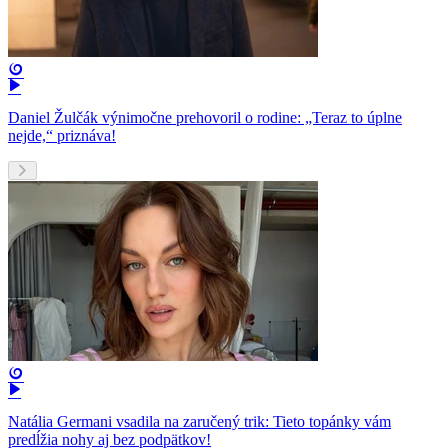
Daniel Žulčák výnimočne prehovoril o rodine: „Teraz to úplne
nejde,“ priznáva!
Natália Germani vsadila na zaručený trik: Tieto topánky vám
predĺžia nohy aj bez podpätkov!