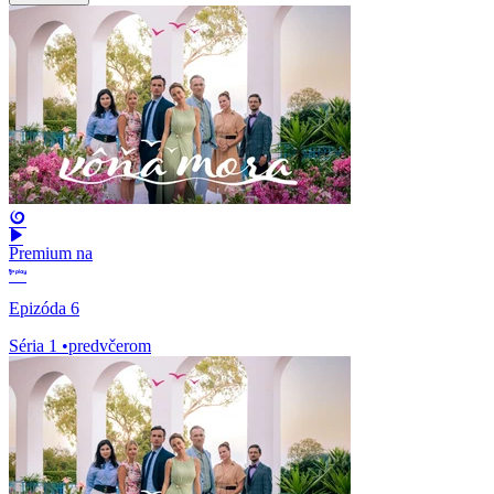
Premium na
Epizóda 6
Séria 1
•
predvčerom