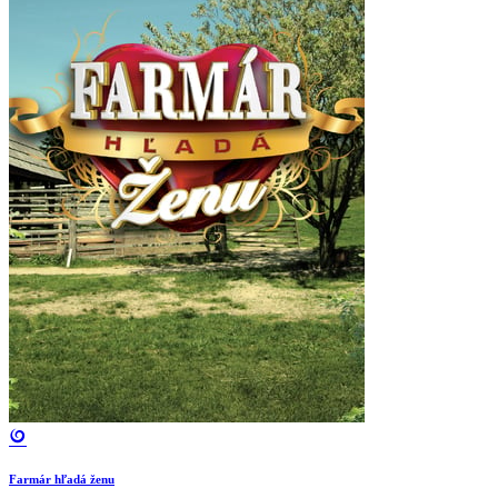
Farmár hľadá ženu