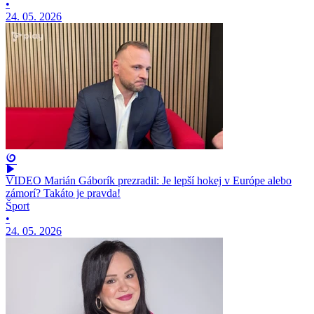
•
24. 05. 2026
VIDEO Marián Gáborík prezradil: Je lepší hokej v Európe alebo
zámorí? Takáto je pravda!
Šport
•
24. 05. 2026