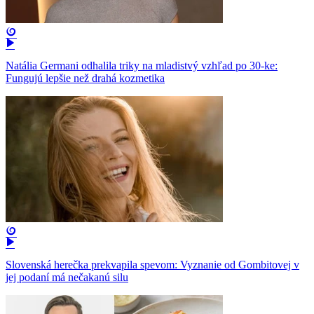
Natália Germani odhalila triky na mladistvý vzhľad po 30-ke:
Fungujú lepšie než drahá kozmetika
Slovenská herečka prekvapila spevom: Vyznanie od Gombitovej v
jej podaní má nečakanú silu