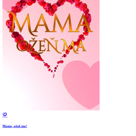
Mama, ožeň ma!