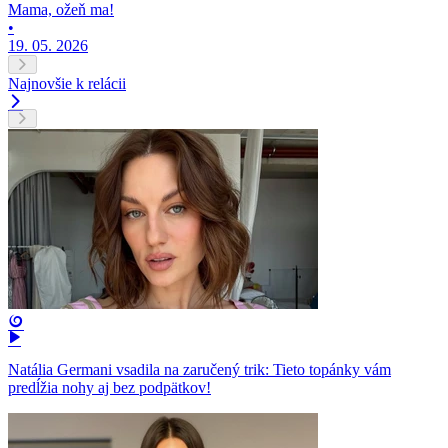
Mama, ožeň ma!
•
19. 05. 2026
Najnovšie k relácii
Natália Germani vsadila na zaručený trik: Tieto topánky vám
predĺžia nohy aj bez podpätkov!