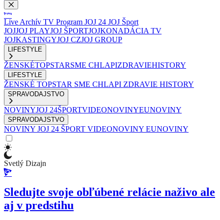
Live
Archív
TV Program
JOJ 24
JOJ Šport
JOJ
JOJ PLAY
JOJ ŠPORT
JOJKO
NADÁCIA TV
JOJ
KASTINGY
JOJ CZ
JOJ GROUP
LIFESTYLE
ŽENSKÉ
TOPSTAR
SME CHLAPI
ZDRAVIE
HISTORY
LIFESTYLE
ŽENSKÉ
TOPSTAR
SME CHLAPI
ZDRAVIE
HISTORY
SPRAVODAJSTVO
NOVINY
JOJ 24
ŠPORT
VIDEONOVINY
EUNOVINY
SPRAVODAJSTVO
NOVINY
JOJ 24
ŠPORT
VIDEONOVINY
EUNOVINY
Svetlý Dizajn
Sledujte svoje obľúbené relácie naživo ale
aj v predstihu