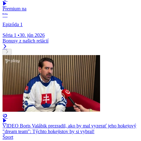
Premium na
Epizóda 1
Séria 1
•
30. jún 2026
Bonusy z našich relácií
VIDEO Boris Valábik prezradil, ako by mal vyzerať jeho hokejový
"dream team": Týchto hokejistov by si vybral!
Šport