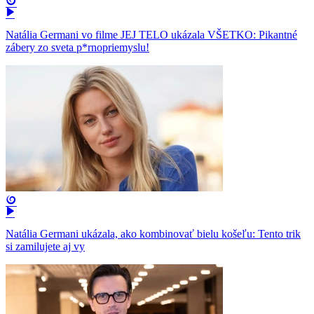
Natália Germani vo filme JEJ TELO ukázala VŠETKO: Pikantné
zábery zo sveta p*rnopriemyslu!
Natália Germani ukázala, ako kombinovať bielu košeľu: Tento trik
si zamilujete aj vy