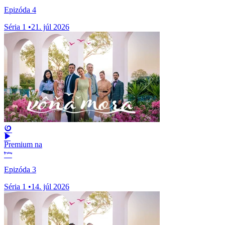
Epizóda 4
Séria 1
•
21. júl 2026
Premium na
Epizóda 3
Séria 1
•
14. júl 2026