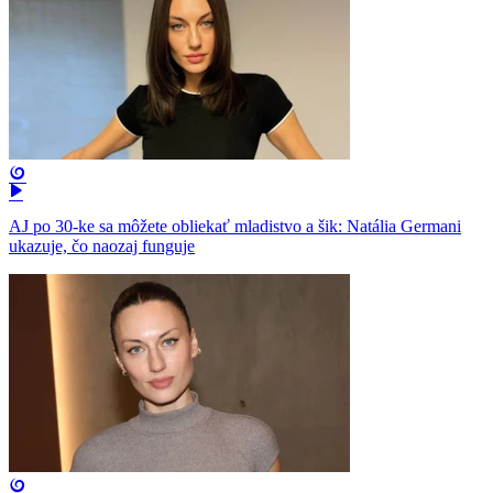
AJ po 30-ke sa môžete obliekať mladistvo a šik: Natália Germani
ukazuje, čo naozaj funguje