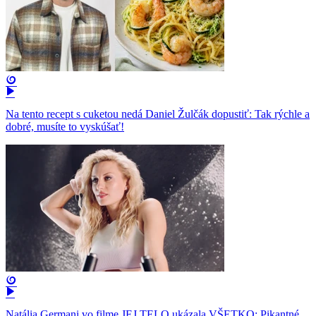
Na tento recept s cuketou nedá Daniel Žulčák dopustiť: Tak rýchle a
dobré, musíte to vyskúšať!
Natália Germani vo filme JEJ TELO ukázala VŠETKO: Pikantné