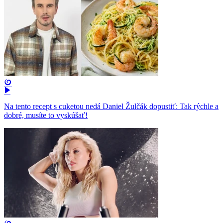
Na tento recept s cuketou nedá Daniel Žulčák dopustiť: Tak rýchle a
dobré, musíte to vyskúšať!