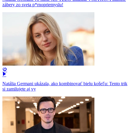
zábery zo sveta p*rnopriemyslu!
Natália Germani ukázala, ako kombinovať bielu košeľu: Tento trik
si zamilujete aj vy