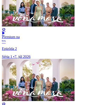
Premium na
Epizóda 2
Séria 1
•
7. júl 2026