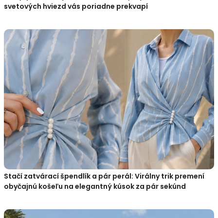
svetových hviezd vás poriadne prekvapí
Stačí zatvárací špendlík a pár perál: Virálny trik premení
obyčajnú košeľu na elegantný kúsok za pár sekúnd