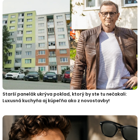
Starší panelák ukrýva poklad, ktorý by ste tu nečakali:
Luxusná kuchyňa aj kúpeľňa ako z novostavby!