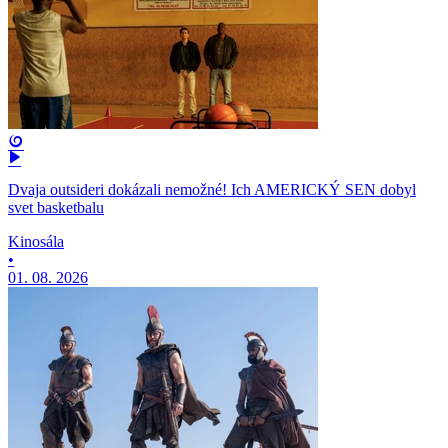
Dvaja outsideri dokázali nemožné! Ich AMERICKÝ SEN dobyl
svet basketbalu
Kinosála
•
01. 08. 2026