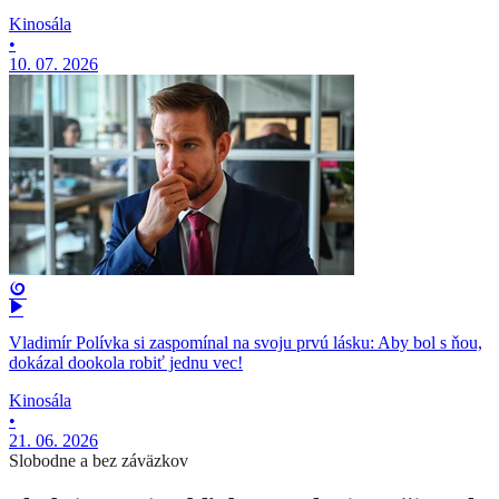
Kinosála
•
10. 07. 2026
Vladimír Polívka si zaspomínal na svoju prvú lásku: Aby bol s ňou,
dokázal dookola robiť jednu vec!
Kinosála
•
21. 06. 2026
Slobodne a bez záväzkov