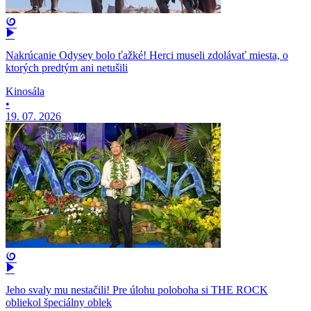
Nakrúcanie Odysey bolo ťažké! Herci museli zdolávať miesta, o
ktorých predtým ani netušili
Kinosála
•
19. 07. 2026
Jeho svaly mu nestačili! Pre úlohu poloboha si THE ROCK
obliekol špeciálny oblek