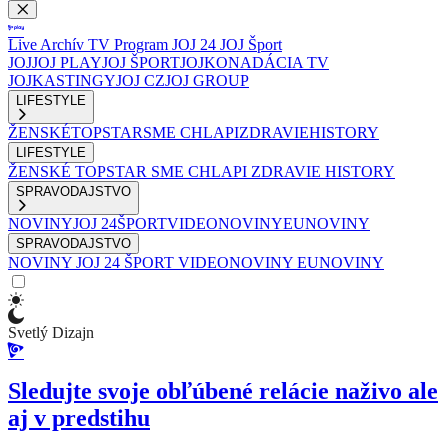
Live
Archív
TV Program
JOJ 24
JOJ Šport
JOJ
JOJ PLAY
JOJ ŠPORT
JOJKO
NADÁCIA TV
JOJ
KASTINGY
JOJ CZ
JOJ GROUP
LIFESTYLE
ŽENSKÉ
TOPSTAR
SME CHLAPI
ZDRAVIE
HISTORY
LIFESTYLE
ŽENSKÉ
TOPSTAR
SME CHLAPI
ZDRAVIE
HISTORY
SPRAVODAJSTVO
NOVINY
JOJ 24
ŠPORT
VIDEONOVINY
EUNOVINY
SPRAVODAJSTVO
NOVINY
JOJ 24
ŠPORT
VIDEONOVINY
EUNOVINY
Svetlý Dizajn
Sledujte svoje obľúbené relácie naživo ale
aj v predstihu