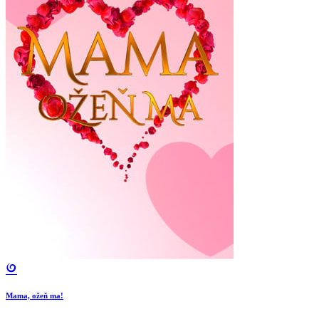
Mama, ožeň ma!