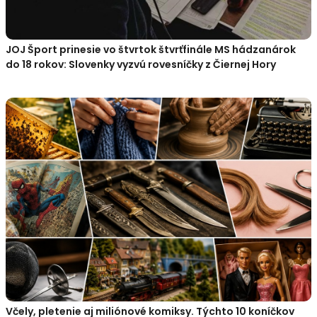
JOJ Šport prinesie vo štvrtok štvrťfinále MS hádzanárok
do 18 rokov: Slovenky vyzvú rovesníčky z Čiernej Hory
Včely, pletenie aj miliónové komiksy. Týchto 10 koníčkov