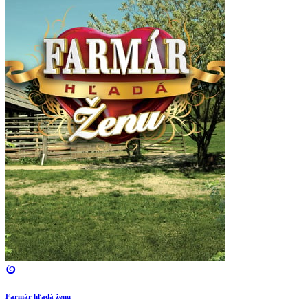
Farmár hľadá ženu