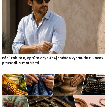
Páni, robíte aj vy túto chybu? Aj spôsob vyhrnutia rukávov
prezradí, či máte štýl