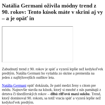
Natália Germani oživila módny trend z
90. rokov: Tento kúsok máte v skrini aj vy
– a je opäť in
Zabudnutý trend z 90. rokov je späť a vyzerá lepšie než kedykoľvek
predtým. Natália Germani ho vytiahla zo skrine a premenila na
jeden z najštýlovejších outfitov leta.
Natália Germani
opäť dokázala, že patrí medzi ženy s citom pre
módu. Najnovšie stavila na kúsok, ktorý si mnohé z nás pamätajú z
detstva či tínedžerských rokov –
dlhú rifľovú maxi sukňu
. Trend,
ktorý dominoval 90. rokom, sa totiž vracia späť a vyzerá lepšie než
kedykoľvek predtým.