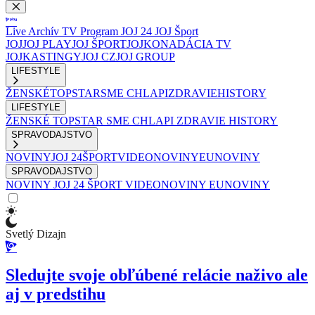
Live
Archív
TV Program
JOJ 24
JOJ Šport
JOJ
JOJ PLAY
JOJ ŠPORT
JOJKO
NADÁCIA TV
JOJ
KASTINGY
JOJ CZ
JOJ GROUP
LIFESTYLE
ŽENSKÉ
TOPSTAR
SME CHLAPI
ZDRAVIE
HISTORY
LIFESTYLE
ŽENSKÉ
TOPSTAR
SME CHLAPI
ZDRAVIE
HISTORY
SPRAVODAJSTVO
NOVINY
JOJ 24
ŠPORT
VIDEONOVINY
EUNOVINY
SPRAVODAJSTVO
NOVINY
JOJ 24
ŠPORT
VIDEONOVINY
EUNOVINY
Svetlý Dizajn
Sledujte svoje obľúbené relácie naživo ale
aj v predstihu