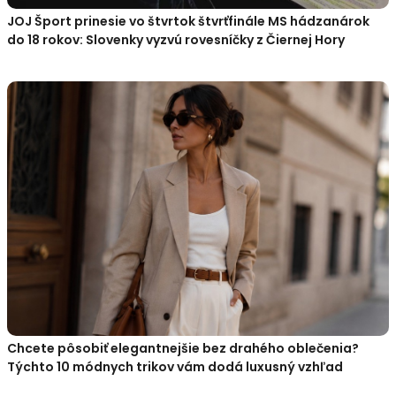
JOJ Šport prinesie vo štvrtok štvrťfinále MS hádzanárok
do 18 rokov: Slovenky vyzvú rovesníčky z Čiernej Hory
Chcete pôsobiť elegantnejšie bez drahého oblečenia?
Týchto 10 módnych trikov vám dodá luxusný vzhľad