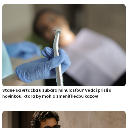
Stane sa vŕtačka u zubára minulosťou? Vedci prišli s
novinkou, ktorá by mohla zmeniť liečbu kazov!