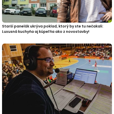
Starší panelák ukrýva poklad, ktorý by ste tu nečakali:
Luxusná kuchyňa aj kúpeľňa ako z novostavby!