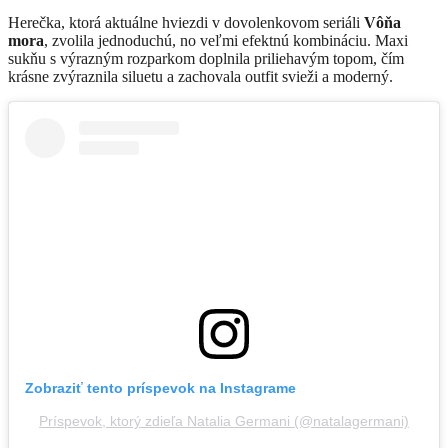
Herečka, ktorá aktuálne hviezdi v dovolenkovom seriáli
Vôňa
mora
, zvolila jednoduchú, no veľmi efektnú kombináciu. Maxi
sukňu s výrazným rozparkom doplnila priliehavým topom, čím
krásne zvýraznila siluetu a zachovala outfit svieži a moderný.
Zobraziť tento príspevok na Instagrame
Príspevok, ktorý zdieľa Natalia Germani (@natalagermani)