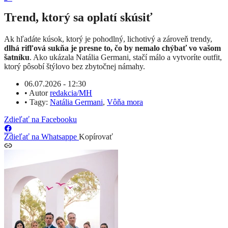
Trend, ktorý sa oplatí skúsiť
Ak hľadáte kúsok, ktorý je pohodlný, lichotivý a zároveň trendy,
dlhá rifľová sukňa je presne to, čo by nemalo chýbať vo vašom
šatníku
. Ako ukázala Natália Germani, stačí málo a vytvoríte outfit,
ktorý pôsobí štýlovo bez zbytočnej námahy.
06.07.2026 - 12:30
•
Autor
redakcia/MH
•
Tagy:
Natália Germani
,
Vôňa mora
Zdieľať na Facebooku
Zdieľať na Whatsappe
Kopírovať