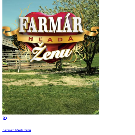
Farmár hľadá ženu