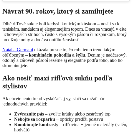
Návrat 90. rokov, ktorý si zamilujete
Dlhé rifľové sukne boli kedysi ikonickým kúskom – nosili sa k
teniskám, sandálom aj elegantnejším topom. Dnes sa vracajú v ešte
lichotivejších strihoch, často s vysokým pásom či rozparkom, ktorý
predlžuje nohy a dodáva outfitu ženskosť.
Natália Germani
ukázala presne to, čo robí tento trend takým
obľúbeným –
kombináciu pohodlia a štýlu
. Denim je nadčasový,
odolný a zároveň pôsobí ležérne aj elegantne podľa toho, ako ho
skombinujete.
Ako nosiť maxi rifľovú sukňu podľa
stylistov
Ak chcete tento trend vyskúšať aj vy, stačí sa držať pár
jednoduchých pravidiel:
Zvýraznite pás
– zvoľte krátky alebo zastrčený top
Nebojte sa rozparku
– opticky predĺži postavu
Kombinujte kontrasty
– rifľovina + jemné materiály (satén,
hodváb)