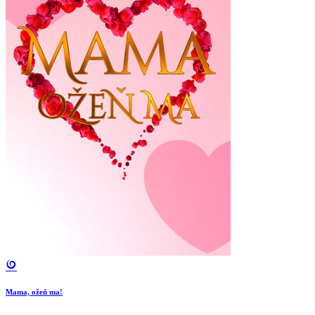
Mama, ožeň ma!