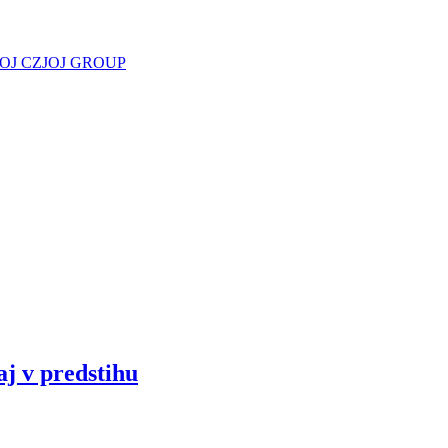
JOJ CZ
JOJ GROUP
aj v predstihu