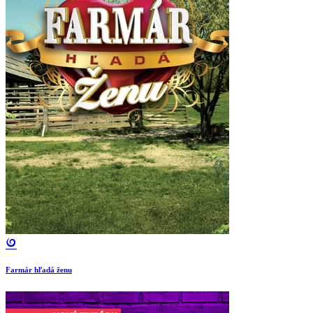
Farmár hľadá ženu