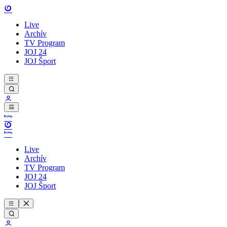
Live
Archív
TV Program
JOJ 24
JOJ Šport
Live
Archív
TV Program
JOJ 24
JOJ Šport