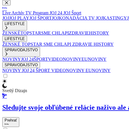
Live
Archív
TV Program
JOJ 24
JOJ Šport
JOJ
JOJ PLAY
JOJ ŠPORT
JOJKO
NADÁCIA TV JOJ
KASTINGY
LIFESTYLE
ŽENSKÉ
TOPSTAR
SME CHLAPI
ZDRAVIE
HISTORY
LIFESTYLE
ŽENSKÉ
TOPSTAR
SME CHLAPI
ZDRAVIE
HISTORY
SPRAVODAJSTVO
NOVINY
JOJ 24
ŠPORT
VIDEONOVINY
EUNOVINY
SPRAVODAJSTVO
NOVINY
JOJ 24
ŠPORT
VIDEONOVINY
EUNOVINY
Svetlý Dizajn
Sledujte svoje obľúbené relácie naživo ale 
Prehrať