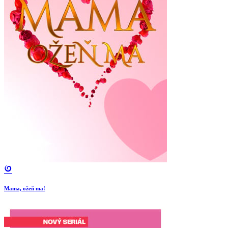
Mama, ožeň ma!