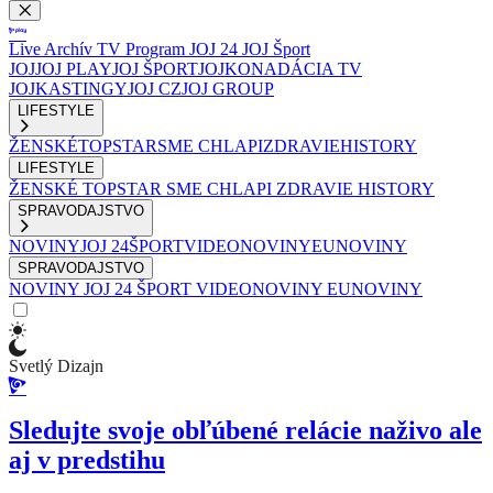
Live
Archív
TV Program
JOJ 24
JOJ Šport
JOJ
JOJ PLAY
JOJ ŠPORT
JOJKO
NADÁCIA TV
JOJ
KASTINGY
JOJ CZ
JOJ GROUP
LIFESTYLE
ŽENSKÉ
TOPSTAR
SME CHLAPI
ZDRAVIE
HISTORY
LIFESTYLE
ŽENSKÉ
TOPSTAR
SME CHLAPI
ZDRAVIE
HISTORY
SPRAVODAJSTVO
NOVINY
JOJ 24
ŠPORT
VIDEONOVINY
EUNOVINY
SPRAVODAJSTVO
NOVINY
JOJ 24
ŠPORT
VIDEONOVINY
EUNOVINY
Svetlý Dizajn
Sledujte svoje obľúbené relácie naživo ale
aj v predstihu