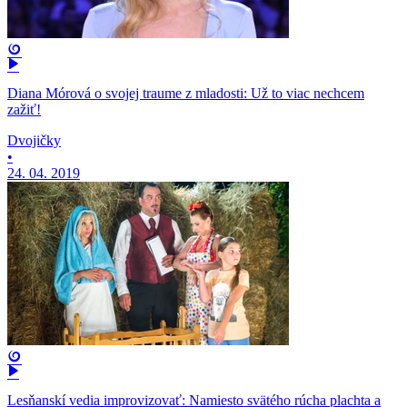
Diana Mórová o svojej traume z mladosti: Už to viac nechcem
zažiť!
Dvojičky
•
24. 04. 2019
Lesňanskí vedia improvizovať: Namiesto svätého rúcha plachta a