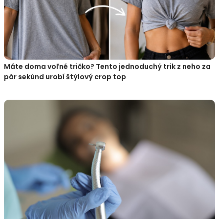
Máte doma voľné tričko? Tento jednoduchý trik z neho za
pár sekúnd urobí štýlový crop top