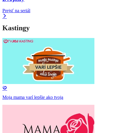
Prejsť na seriál
Kastingy
Moja mama varí lepšie ako tvoja