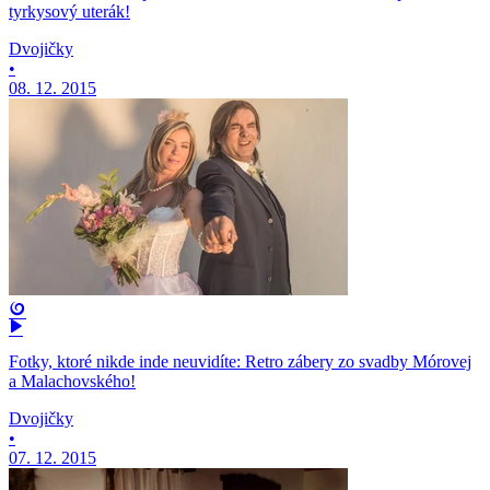
tyrkysový uterák!
Dvojičky
•
08. 12. 2015
Fotky, ktoré nikde inde neuvidíte: Retro zábery zo svadby Mórovej
a Malachovského!
Dvojičky
•
07. 12. 2015