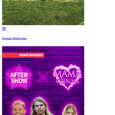
Farmár hľadá ženu