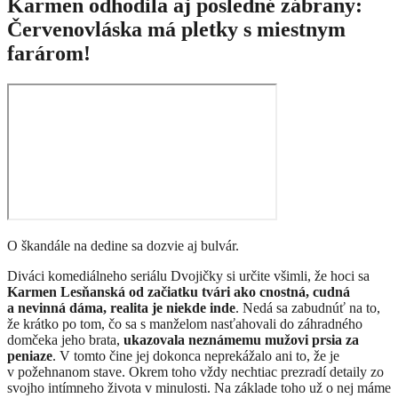
Karmen odhodila aj posledné zábrany:
Červenovláska má pletky s miestnym
farárom!
O škandále na dedine sa dozvie aj bulvár.
Diváci komediálneho seriálu Dvojičky si určite všimli, že hoci sa
Karmen Lesňanská od začiatku tvári ako cnostná, cudná
a nevinná dáma, realita je niekde inde
. Nedá sa zabudnúť na to,
že krátko po tom, čo sa s manželom nasťahovali do záhradného
domčeka jeho brata,
ukazovala neznámemu mužovi prsia za
peniaze
. V tomto čine jej dokonca neprekážalo ani to, že je
v požehnanom stave. Okrem toho vždy nechtiac prezradí detaily zo
svojho intímneho života v minulosti. Na základe toho už o nej máme