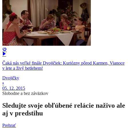
Čaká nás veľké finále Dvojičiek: Kuriózny pôrod Karmen, Vianoce
v lete a živý betlehem!
Dvojičky
•
05. 12. 2015
Slobodne a bez záväzkov
Sledujte svoje obľúbené relácie naživo ale
aj v predstihu
Prehrať