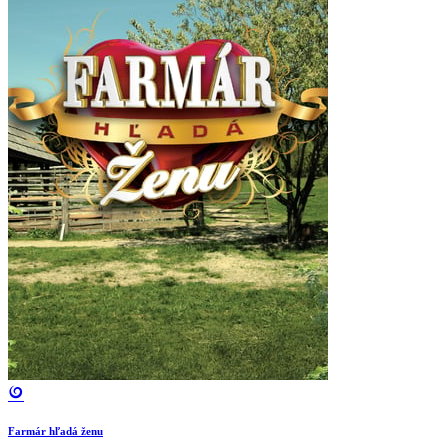
Farmár hľadá ženu