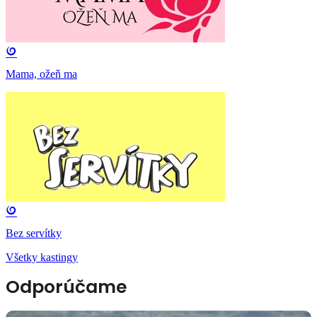
Mama, ožeň ma
Bez servítky
Všetky kastingy
Odporúčame