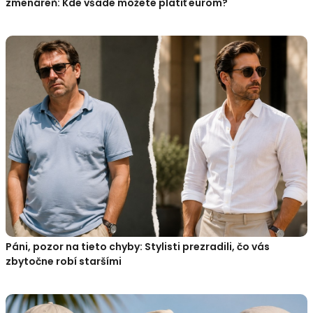
zmenáreň: Kde všade môžete platiť eurom?
Páni, pozor na tieto chyby: Stylisti prezradili, čo vás
zbytočne robí staršími