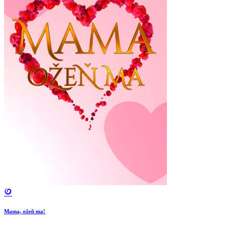
Mama, ožeň ma!