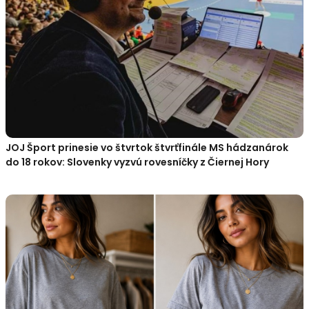
JOJ Šport prinesie vo štvrtok štvrťfinále MS hádzanárok
do 18 rokov: Slovenky vyzvú rovesníčky z Čiernej Hory