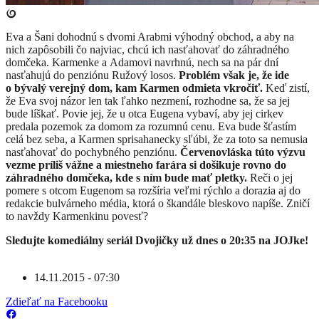
Eva a Šani dohodnú s dvomi Arabmi výhodný obchod, a aby na
nich zapôsobili čo najviac, chcú ich nasťahovať do záhradného
domčeka. Karmenke a Adamovi navrhnú, nech sa na pár dní
nasťahujú do penziónu Ružový losos.
Problém však je, že ide
o bývalý verejný dom, kam Karmen odmieta vkročiť.
Keď zistí,
že Eva svoj názor len tak ľahko nezmení, rozhodne sa, že sa jej
bude líškať. Povie jej, že u otca Eugena vybaví, aby jej cirkev
predala pozemok za domom za rozumnú cenu. Eva bude šťastím
celá bez seba, a Karmen sprisahanecky sľúbi, že za toto sa nemusia
nasťahovať do pochybného penziónu.
Červenovláska túto výzvu
vezme príliš vážne a miestneho farára si došikuje rovno do
záhradného domčeka, kde s ním bude mať pletky.
Reči o jej
pomere s otcom Eugenom sa rozšíria veľmi rýchlo a dorazia aj do
redakcie bulvárneho média, ktorá o škandále bleskovo napíše. Zničí
to navždy Karmenkinu povesť?
Sledujte komediálny seriál Dvojičky už dnes o 20:35 na JOJke!
14.11.2015 - 07:30
Zdieľať na Facebooku