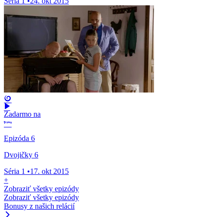
Séria 1
•
24. okt 2015
Zadarmo na
Epizóda 6
Dvojičky 6
Séria 1
•
17. okt 2015
+
Zobraziť všetky epizódy
Zobraziť všetky epizódy
Bonusy z našich relácií