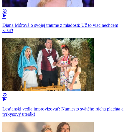
Diana Mórová o svojej traume z mladosti: Už to viac nechcem
zažiť!
Lesňanskí vedia improvizovať: Namiesto svätého rúcha plachta a
tyrkysový uterák!