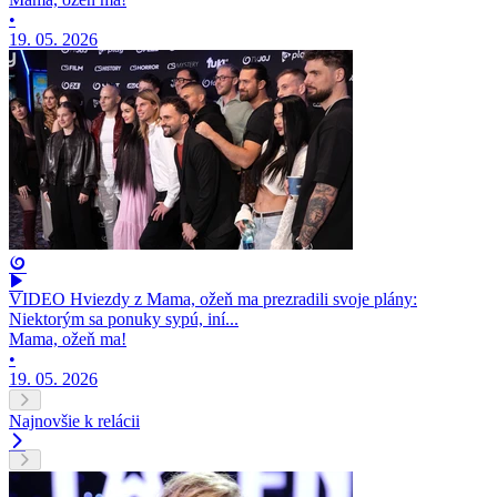
•
19. 05. 2026
VIDEO Hviezdy z Mama, ožeň ma prezradili svoje plány:
Niektorým sa ponuky sypú, iní...
Mama, ožeň ma!
•
19. 05. 2026
Najnovšie k relácii