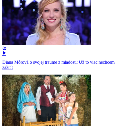
Diana Mórová o svojej traume z mladosti: Už to viac nechcem
zažiť!