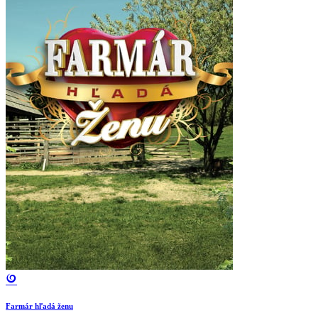
Farmár hľadá ženu