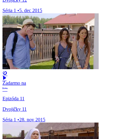
Séria 1
•
5. dec 2015
Zadarmo na
Epizóda 11
Dvojičky 11
Séria 1
•
28. nov 2015