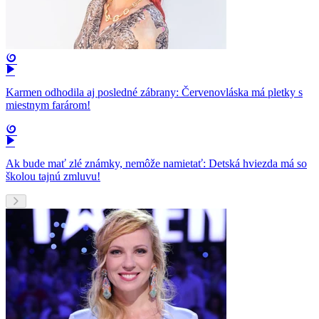
Karmen odhodila aj posledné zábrany: Červenovláska má pletky s
miestnym farárom!
Ak bude mať zlé známky, nemôže namietať: Detská hviezda má so
školou tajnú zmluvu!