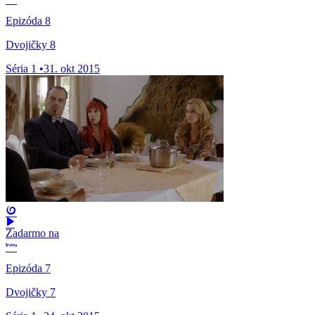
Epizóda 8
Dvojičky 8
Séria 1
•
31. okt 2015
Zadarmo na
Epizóda 7
Dvojičky 7