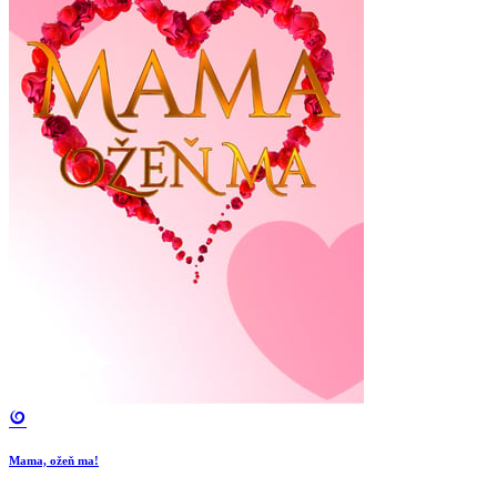
Mama, ožeň ma!