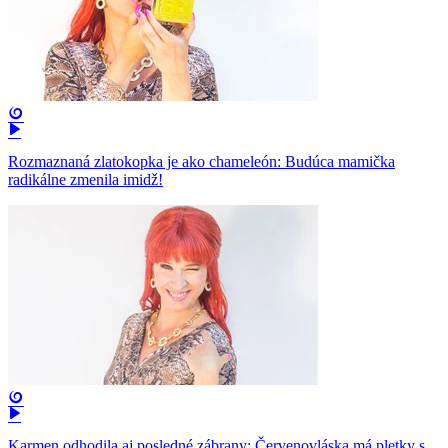
Rozmaznaná zlatokopka je ako chameleón: Budúca mamička
radikálne zmenila imidž!
Karmen odhodila aj posledné zábrany: Červenovláska má pletky s