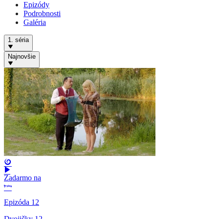
Epizódy
Podrobnosti
Galéria
1. séria
Najnovšie
Zadarmo na
Epizóda 12
Dvojičky 12