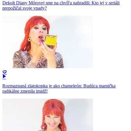
Dekolt Diany Mórovej sme na chvíľu nahradili: Kto jej v seriáli
prepožičal svoje vnady?
Rozmaznaná zlatokopka je ako chameleón: Budúca mamička
radikálne zmenila imidž!