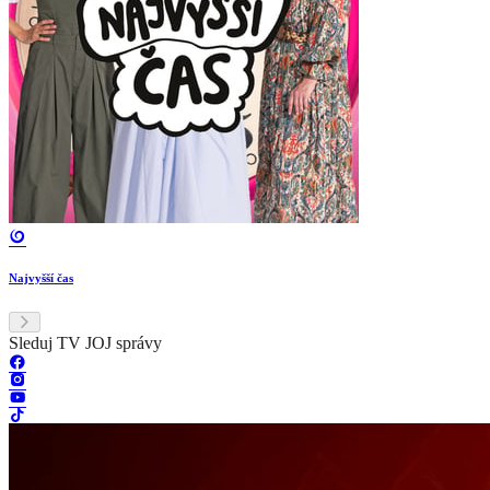
Najvyšší čas
Sleduj TV JOJ správy