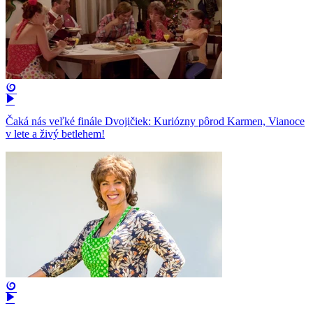
Čaká nás veľké finále Dvojičiek: Kuriózny pôrod Karmen, Vianoce
v lete a živý betlehem!