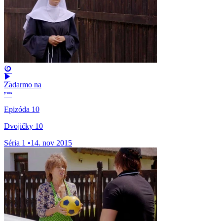
Zadarmo na
Epizóda 10
Dvojičky 10
Séria 1
•
14. nov 2015