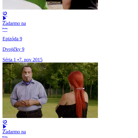
Zadarmo na
Epizóda 9
Dvojičky 9
Séria 1
•
7. nov 2015
Zadarmo na