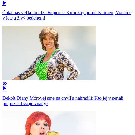
Čaká nás veľké finále Dvojičiek: Kuriózny pôrod Karmen, Vianoce
v lete a živý betlehem!
Dekolt Diany Mórovej sme na chvíľu nahradili: Kto jej v seriáli
prepožičal svoje vnady?