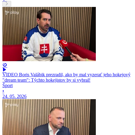
VIDEO Boris Valábik prezradil, ako by mal vyzerať jeho hokejový
"dream team": Týchto hokejistov by si vybral!
Šport
•
24. 05. 2026