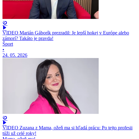
VIDEO Marián Gáborík prezradil: Je lepší hokej v Európe alebo
zámorí? Takáto je pravda!
Šport
•
24. 05. 2026
VIDEO Zuzana z Mama, ožeň ma si hľadá prácu: Po tejto profesii
túži už celé roky!
Mama, ožeň ma!