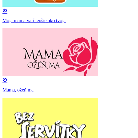
Moja mama varí lepšie ako tvoja
Mama, ožeň ma