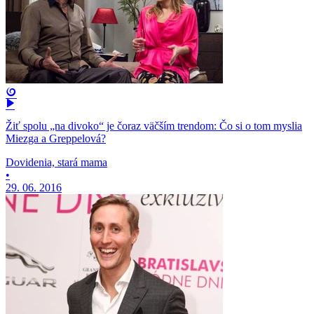
Žiť spolu „na divoko“ je čoraz väčším trendom: Čo si o tom myslia
Miezga a Greppelová?
Dovidenia, stará mama
•
29. 06. 2016