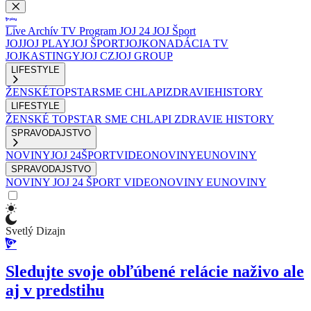
Live
Archív
TV Program
JOJ 24
JOJ Šport
JOJ
JOJ PLAY
JOJ ŠPORT
JOJKO
NADÁCIA TV
JOJ
KASTINGY
JOJ CZ
JOJ GROUP
LIFESTYLE
ŽENSKÉ
TOPSTAR
SME CHLAPI
ZDRAVIE
HISTORY
LIFESTYLE
ŽENSKÉ
TOPSTAR
SME CHLAPI
ZDRAVIE
HISTORY
SPRAVODAJSTVO
NOVINY
JOJ 24
ŠPORT
VIDEONOVINY
EUNOVINY
SPRAVODAJSTVO
NOVINY
JOJ 24
ŠPORT
VIDEONOVINY
EUNOVINY
Svetlý Dizajn
Sledujte svoje obľúbené relácie naživo ale
aj v predstihu