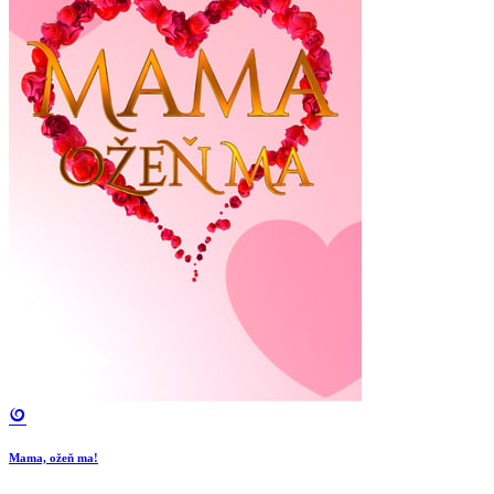
Mama, ožeň ma!