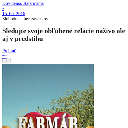
Dovidenia, stará mama
•
15. 06. 2016
Slobodne a bez záväzkov
Sledujte svoje obľúbené relácie naživo ale
aj v predstihu
Prehrať