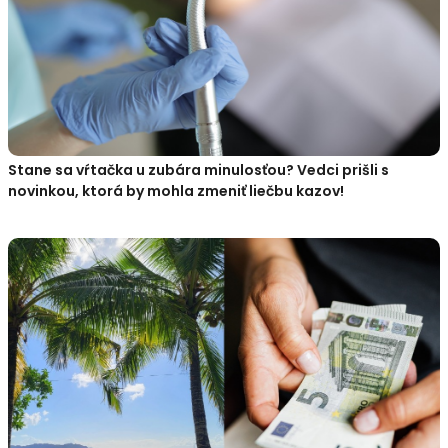
Stane sa vŕtačka u zubára minulosťou? Vedci prišli s
novinkou, ktorá by mohla zmeniť liečbu kazov!