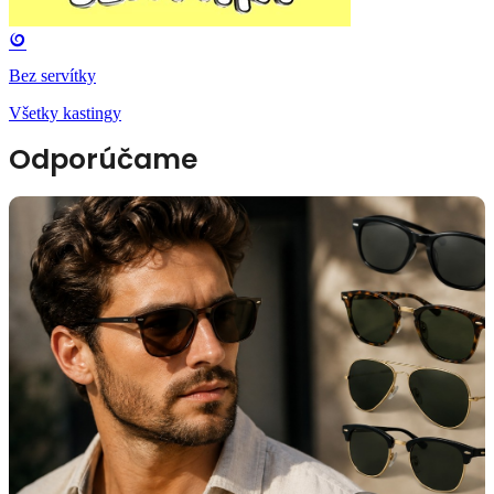
Bez servítky
Všetky kastingy
Odporúčame