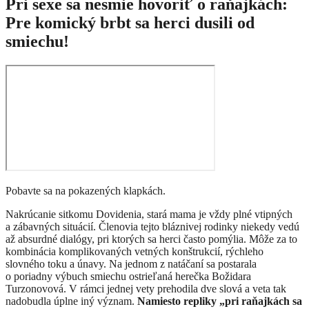
Pri sexe sa nesmie hovoriť o raňajkách:
Pre komický brbt sa herci dusili od
smiechu!
Pobavte sa na pokazených klapkách.
Nakrúcanie sitkomu Dovidenia, stará mama je vždy plné vtipných
a zábavných situácií. Členovia tejto bláznivej rodinky niekedy vedú
až absurdné dialógy, pri ktorých sa herci často pomýlia. Môže za to
kombinácia komplikovaných vetných konštrukcií, rýchleho
slovného toku a únavy. Na jednom z natáčaní sa postarala
o poriadny výbuch smiechu ostrieľaná herečka Božidara
Turzonovová. V rámci jednej vety prehodila dve slová a veta tak
nadobudla úplne iný význam.
Namiesto repliky „pri raňajkách sa