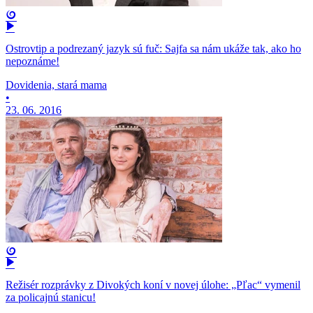
Ostrovtip a podrezaný jazyk sú fuč: Sajfa sa nám ukáže tak, ako ho
nepoznáme!
Dovidenia, stará mama
•
23. 06. 2016
Režisér rozprávky z Divokých koní v novej úlohe: „Pľac“ vymenil
za policajnú stanicu!