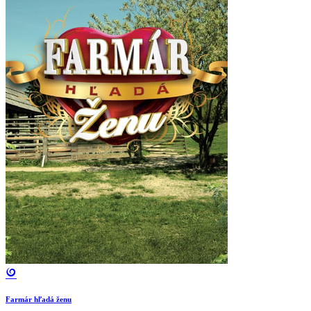
Farmár hľadá ženu