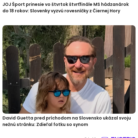
JOJ Šport prinesie vo štvrtok štvrťfinále MS hádzanárok
do 18 rokov: Slovenky vyzvú rovesníčky z Čiernej Hory
David Guetta pred príchodom na Slovensko ukázal svoju
nežnú stránku: Zdieľal fotku so synom