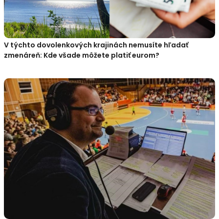
V týchto dovolenkových krajinách nemusíte hľadať
zmenáreň: Kde všade môžete platiť eurom?