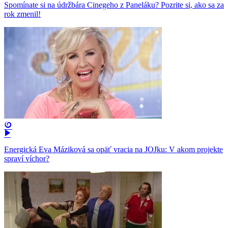
Spomínate si na údržbára Cinegeho z Paneláku? Pozrite si, ako sa za
rok zmenil!
Energická Eva Máziková sa opäť vracia na JOJku: V akom projekte
spraví víchor?