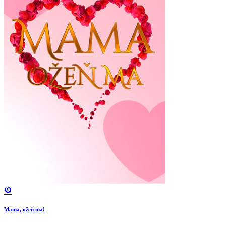
Mama, ožeň ma!