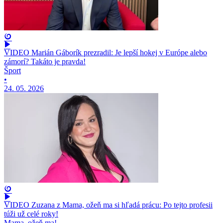
VIDEO Marián Gáborík prezradil: Je lepší hokej v Európe alebo
zámorí? Takáto je pravda!
Šport
•
24. 05. 2026
VIDEO Zuzana z Mama, ožeň ma si hľadá prácu: Po tejto profesii
túži už celé roky!
Mama, ožeň ma!