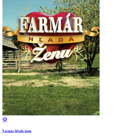
Farmár hľadá ženu