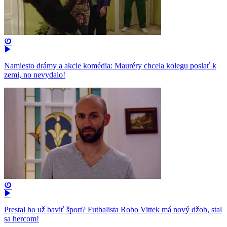
Namiesto drámy a akcie komédia: Mauréry chcela kolegu poslať k
zemi, no nevydalo!
Prestal ho už baviť šport? Futbalista Robo Vittek má nový džob, stal
sa hercom!