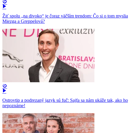
Žiť spolu „na divoko“ je čoraz väčším trendom: Čo si o tom myslia
Miezga a Greppelová?
Ostrovtip a podrezaný jazyk sú fuč: Sajfa sa nám ukáže tak, ako ho
nepoznáme!