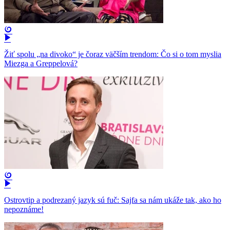
Žiť spolu „na divoko“ je čoraz väčším trendom: Čo si o tom myslia
Miezga a Greppelová?
Ostrovtip a podrezaný jazyk sú fuč: Sajfa sa nám ukáže tak, ako ho
nepoznáme!