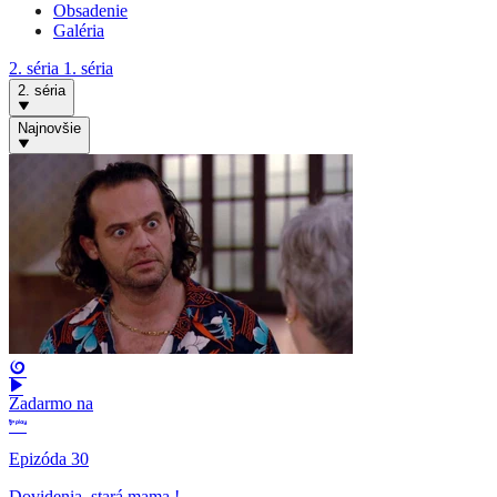
Obsadenie
Galéria
2. séria
1. séria
2. séria
Najnovšie
Zadarmo na
Epizóda 30
Dovidenia, stará mama !