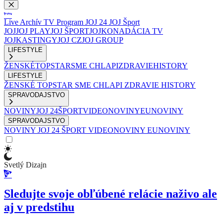
Live
Archív
TV Program
JOJ 24
JOJ Šport
JOJ
JOJ PLAY
JOJ ŠPORT
JOJKO
NADÁCIA TV
JOJ
KASTINGY
JOJ CZ
JOJ GROUP
LIFESTYLE
ŽENSKÉ
TOPSTAR
SME CHLAPI
ZDRAVIE
HISTORY
LIFESTYLE
ŽENSKÉ
TOPSTAR
SME CHLAPI
ZDRAVIE
HISTORY
SPRAVODAJSTVO
NOVINY
JOJ 24
ŠPORT
VIDEONOVINY
EUNOVINY
SPRAVODAJSTVO
NOVINY
JOJ 24
ŠPORT
VIDEONOVINY
EUNOVINY
Svetlý Dizajn
Sledujte svoje obľúbené relácie naživo ale
aj v predstihu