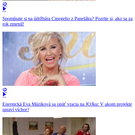
Spomínate si na údržbára Cinegeho z Paneláku? Pozrite si, ako sa za
rok zmenil!
Energická Eva Máziková sa opäť vracia na JOJku: V akom projekte
spraví víchor?