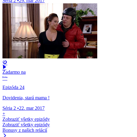
Séria 2
•
29. mar 2017
Zadarmo na
Epizóda 24
Dovidenia, stará mama !
Séria 2
•
22. mar 2017
+
Zobraziť všetky epizódy
Zobraziť všetky epizódy
Bonusy z našich relácií