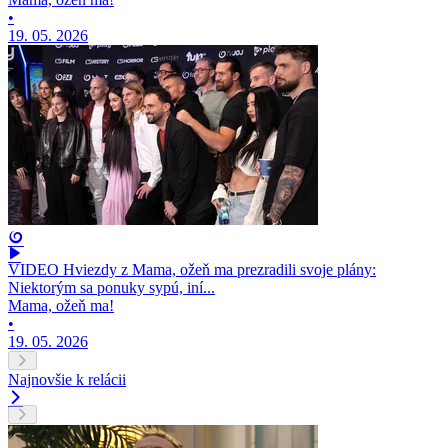
•
19. 05. 2026
VIDEO Hviezdy z Mama, ožeň ma prezradili svoje plány:
Niektorým sa ponuky sypú, iní...
Mama, ožeň ma!
•
19. 05. 2026
Najnovšie k relácii