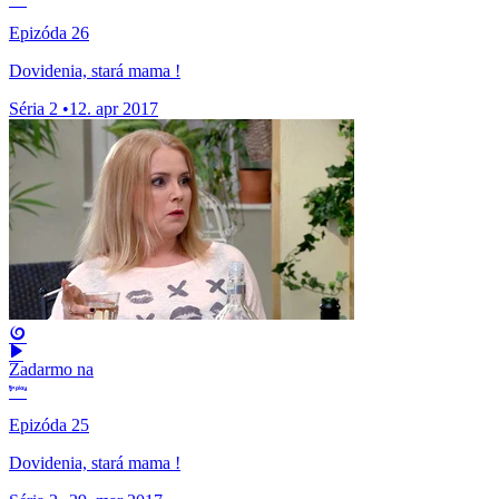
Epizóda 26
Dovidenia, stará mama !
Séria 2
•
12. apr 2017
Zadarmo na
Epizóda 25
Dovidenia, stará mama !