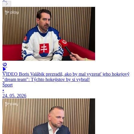
VIDEO Boris Valábik prezradil, ako by mal vyzerať jeho hokejový
"dream team": Týchto hokejistov by si vybral!
Šport
•
24. 05. 2026