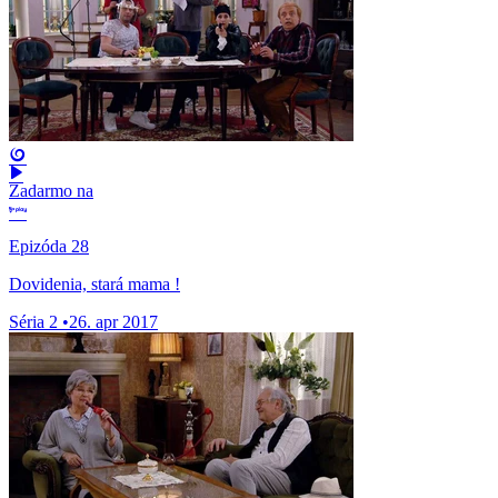
Zadarmo na
Epizóda 28
Dovidenia, stará mama !
Séria 2
•
26. apr 2017