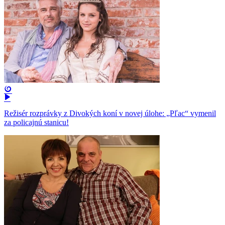
Režisér rozprávky z Divokých koní v novej úlohe: „Pľac“ vymenil
za policajnú stanicu!