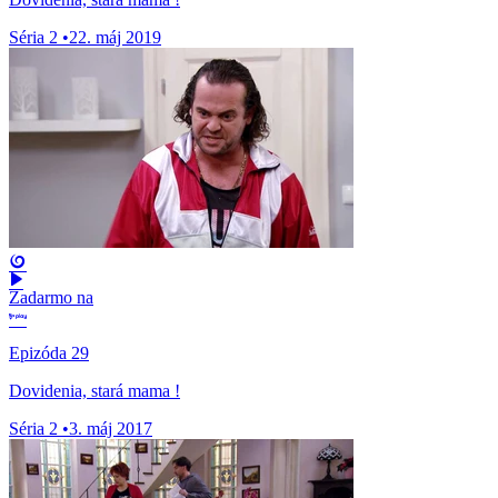
Séria 2
•
22. máj 2019
Zadarmo na
Epizóda 29
Dovidenia, stará mama !
Séria 2
•
3. máj 2017