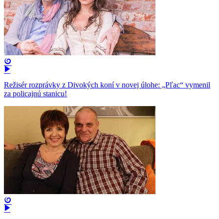
Režisér rozprávky z Divokých koní v novej úlohe: „Pľac“ vymenil
za policajnú stanicu!