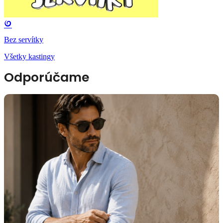
Bez servítky
Všetky kastingy
Odporúčame