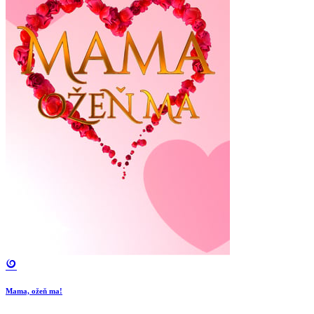
Mama, ožeň ma!