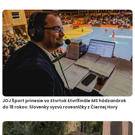
JOJ Šport prinesie vo štvrtok štvrťfinále MS hádzanárok
do 18 rokov: Slovenky vyzvú rovesníčky z Čiernej Hory