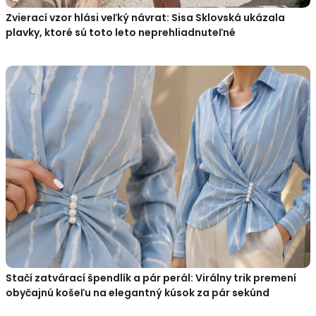
Zvierací vzor hlási veľký návrat: Sisa Sklovská ukázala
plavky, ktoré sú toto leto neprehliadnuteľné
Stačí zatvárací špendlík a pár perál: Virálny trik premení
obyčajnú košeľu na elegantný kúsok za pár sekúnd