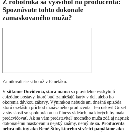
Z robotníka sa vyšvihol na producenta:
Spoznávate tohto dokonale
zamaskovaného muža?
Zamilovali ste si ho už v Paneláku.
V
sitkome Dovidenia, stará mama
sa pravidelne vyskytujú
epizódne postavy, ktoré buď zamiešajú karty v deji alebo ho
okorenia dávkou zábavy. Výnimkou nebude ani dnešná epizóda,
ktorú ozvláštni príchod uznávaného producenta. Ten oslovil Guzel
v súvislosti so spoluprácou na fitness videách, na ktorých by mala
predcvičovať. Ak sa vám predstaviteľ mocného muža zdá aj napriek
dokonalému maskovaniu nejaký známy, nemýlite sa.
Producenta
nehrá nik iný ako René Štúr, ktorého si všetci pamätáme ako