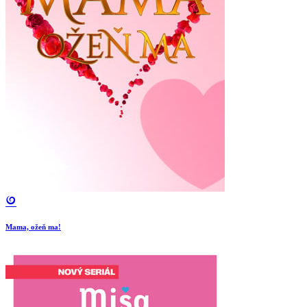
Mama, ožeň ma!