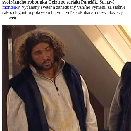
svojrázneho robotníka Gejzu zo seriálu Panelák
. Špinavé
montérky
, vyťahaný sveter a zanedbaný vzhľad vymenil za slušivé
sako, elegantnú pokrývku hlavu a veľké okuliare a nový človek je
na svete!