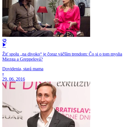
Žiť spolu „na divoko“ je čoraz väčším trendom: Čo si o tom myslia
Miezga a Greppelová?
Dovidenia, stará mama
•
29. 06. 2016