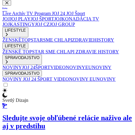
Live
Archív
TV Program
JOJ 24
JOJ Šport
JOJ
JOJ PLAY
JOJ ŠPORT
JOJKO
NADÁCIA TV
JOJ
KASTINGY
JOJ CZ
JOJ GROUP
LIFESTYLE
ŽENSKÉ
TOPSTAR
SME CHLAPI
ZDRAVIE
HISTORY
LIFESTYLE
ŽENSKÉ
TOPSTAR
SME CHLAPI
ZDRAVIE
HISTORY
SPRAVODAJSTVO
NOVINY
JOJ 24
ŠPORT
VIDEONOVINY
EUNOVINY
SPRAVODAJSTVO
NOVINY
JOJ 24
ŠPORT
VIDEONOVINY
EUNOVINY
Svetlý Dizajn
Sledujte svoje obľúbené relácie naživo ale
aj v predstihu