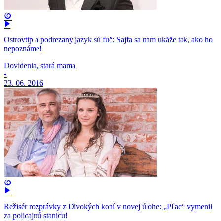
Ostrovtip a podrezaný jazyk sú fuč: Sajfa sa nám ukáže tak, ako ho
nepoznáme!
Dovidenia, stará mama
•
23. 06. 2016
Režisér rozprávky z Divokých koní v novej úlohe: „Pľac“ vymenil
za policajnú stanicu!