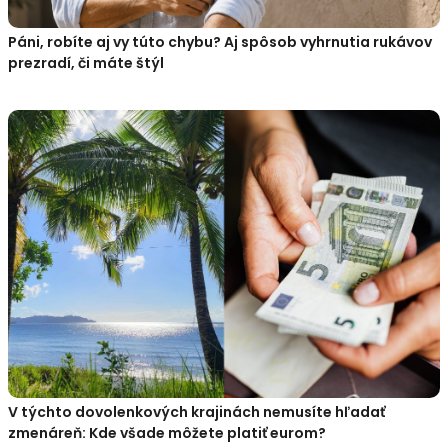
Páni, robíte aj vy túto chybu? Aj spôsob vyhrnutia rukávov
prezradí, či máte štýl
V týchto dovolenkových krajinách nemusíte hľadať
zmenáreň: Kde všade môžete platiť eurom?