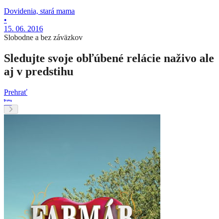
Dovidenia, stará mama
•
15. 06. 2016
Slobodne a bez záväzkov
Sledujte svoje obľúbené relácie naživo ale
aj v predstihu
Prehrať