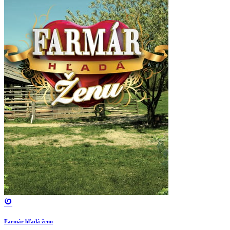
Farmár hľadá ženu