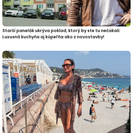
Starší panelák ukrýva poklad, ktorý by ste tu nečakali:
Luxusná kuchyňa aj kúpeľňa ako z novostavby!