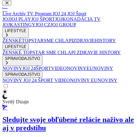
Live
Archív
TV Program
JOJ 24
JOJ Šport
JOJ
JOJ PLAY
JOJ ŠPORT
JOJKO
NADÁCIA TV
JOJ
KASTINGY
JOJ CZ
JOJ GROUP
LIFESTYLE
ŽENSKÉ
TOPSTAR
SME CHLAPI
ZDRAVIE
HISTORY
LIFESTYLE
ŽENSKÉ
TOPSTAR
SME CHLAPI
ZDRAVIE
HISTORY
SPRAVODAJSTVO
NOVINY
JOJ 24
ŠPORT
VIDEONOVINY
EUNOVINY
SPRAVODAJSTVO
NOVINY
JOJ 24
ŠPORT
VIDEONOVINY
EUNOVINY
Svetlý Dizajn
Sledujte svoje obľúbené relácie naživo ale
aj v predstihu