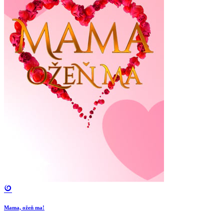
Mama, ožeň ma!