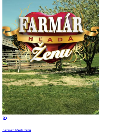
Farmár hľadá ženu