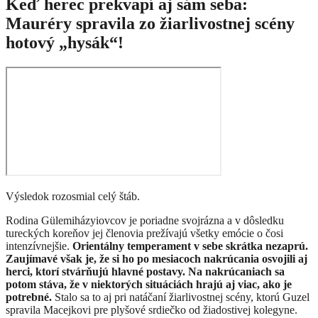
Keď herec prekvapí aj sám seba:
Mauréry spravila zo žiarlivostnej scény
hotový „hysák“!
Výsledok rozosmial celý štáb.
Rodina Gülemiházyiovcov je poriadne svojrázna a v dôsledku
tureckých koreňov jej členovia prežívajú všetky emócie o čosi
intenzívnejšie.
Orientálny temperament v sebe skrátka nezaprú.
Zaujímavé však je, že si ho po mesiacoch nakrúcania osvojili aj
herci, ktorí stvárňujú hlavné postavy. Na nakrúcaniach sa
potom stáva, že v niektorých situáciách hrajú aj viac, ako je
potrebné.
Stalo sa to aj pri natáčaní žiarlivostnej scény, ktorú Guzel
spravila Macejkovi pre plyšové srdiečko od žiadostivej kolegyne.