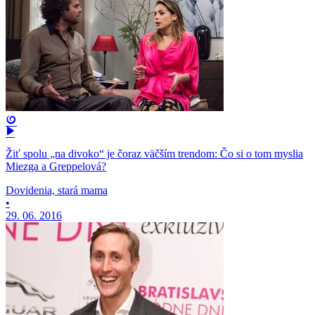
Žiť spolu „na divoko“ je čoraz väčším trendom: Čo si o tom myslia
Miezga a Greppelová?
Dovidenia, stará mama
•
29. 06. 2016