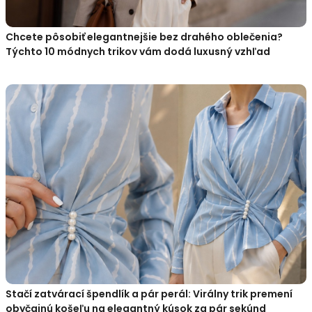
Chcete pôsobiť elegantnejšie bez drahého oblečenia?
Týchto 10 módnych trikov vám dodá luxusný vzhľad
Stačí zatvárací špendlík a pár perál: Virálny trik premení
obyčajnú košeľu na elegantný kúsok za pár sekúnd