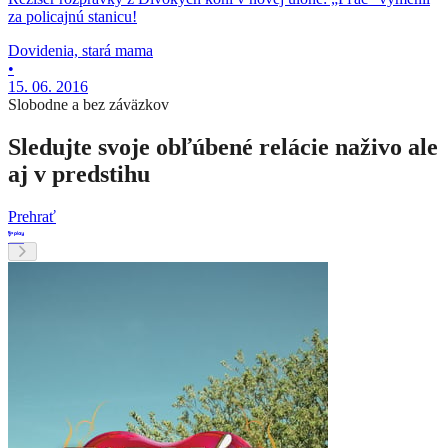
za policajnú stanicu!
Dovidenia, stará mama
•
15. 06. 2016
Slobodne a bez záväzkov
Sledujte svoje obľúbené relácie naživo ale
aj v predstihu
Prehrať