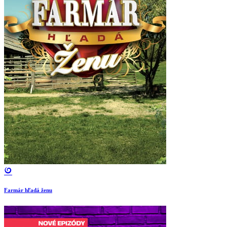
Farmár hľadá ženu