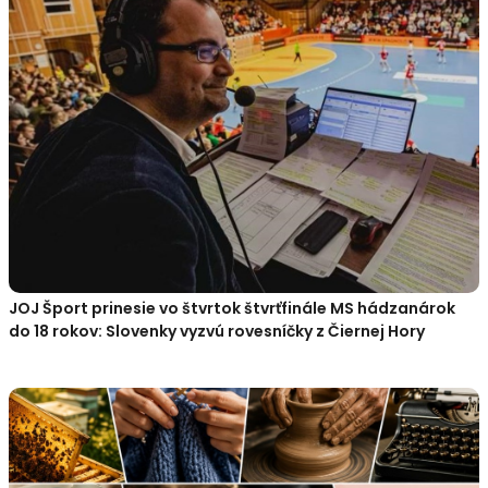
JOJ Šport prinesie vo štvrtok štvrťfinále MS hádzanárok
do 18 rokov: Slovenky vyzvú rovesníčky z Čiernej Hory