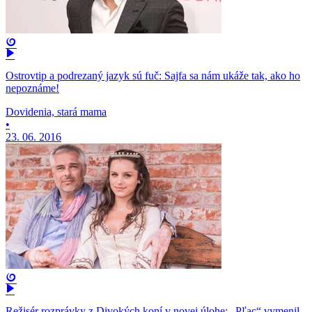
Ostrovtip a podrezaný jazyk sú fuč: Sajfa sa nám ukáže tak, ako ho
nepoznáme!
Dovidenia, stará mama
•
23. 06. 2016
Režisér rozprávky z Divokých koní v novej úlohe: „Pľac“ vymenil