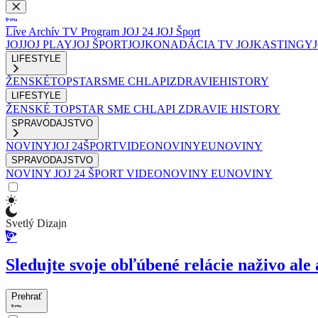
Live
Archív
TV Program
JOJ 24
JOJ Šport
JOJ
JOJ PLAY
JOJ ŠPORT
JOJKO
NADÁCIA TV JOJ
KASTINGY
LIFESTYLE
ŽENSKÉ
TOPSTAR
SME CHLAPI
ZDRAVIE
HISTORY
LIFESTYLE
ŽENSKÉ
TOPSTAR
SME CHLAPI
ZDRAVIE
HISTORY
SPRAVODAJSTVO
NOVINY
JOJ 24
ŠPORT
VIDEONOVINY
EUNOVINY
SPRAVODAJSTVO
NOVINY
JOJ 24
ŠPORT
VIDEONOVINY
EUNOVINY
Svetlý Dizajn
Sledujte svoje obľúbené relácie naživo ale 
Prehrať