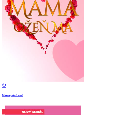
Mama, ožeň ma!