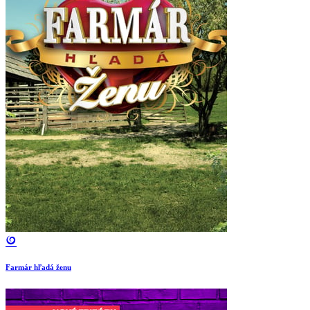
Farmár hľadá ženu