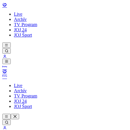
Live
Archív
TV Program
JOJ 24
JOJ Šport
Live
Archív
TV Program
JOJ 24
JOJ Šport