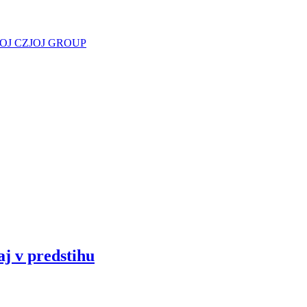
JOJ CZ
JOJ GROUP
aj v predstihu