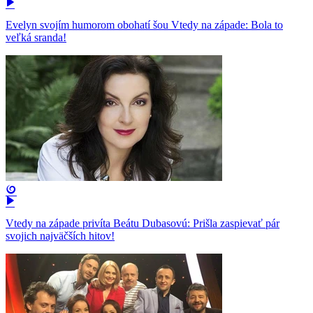
Evelyn svojím humorom obohatí šou Vtedy na západe: Bola to
veľká sranda!
Vtedy na západe privíta Beátu Dubasovú: Prišla zaspievať pár
svojich najväčších hitov!