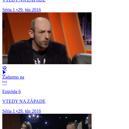
Séria 1
•
29. jún 2016
Zadarmo na
Epizóda 6
VTEDY NA ZÁPADE
Séria 1
•
29. jún 2016