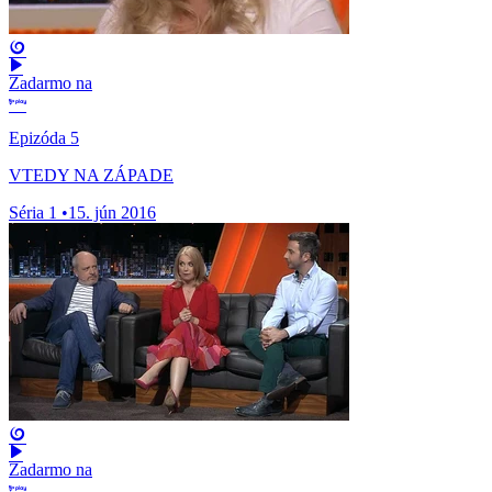
Zadarmo na
Epizóda 5
VTEDY NA ZÁPADE
Séria 1
•
15. jún 2016
Zadarmo na