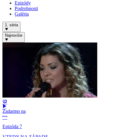
Epizódy
Podrobnosti
Galéria
1. séria
Najnovšie
Zadarmo na
Epizóda 7
VTEDY NA ZÁPADE