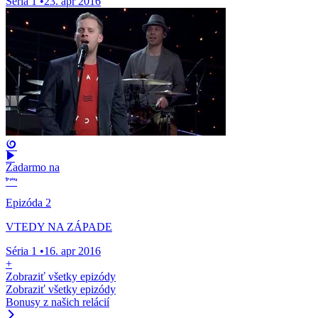
Séria 1
•
23. apr 2016
Zadarmo na
Epizóda 2
VTEDY NA ZÁPADE
Séria 1
•
16. apr 2016
+
Zobraziť všetky epizódy
Zobraziť všetky epizódy
Bonusy z našich relácií