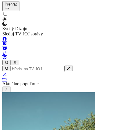
Prehrať
Svetlý Dizajn
Sleduj TV JOJ správy
Aktuálne populárne