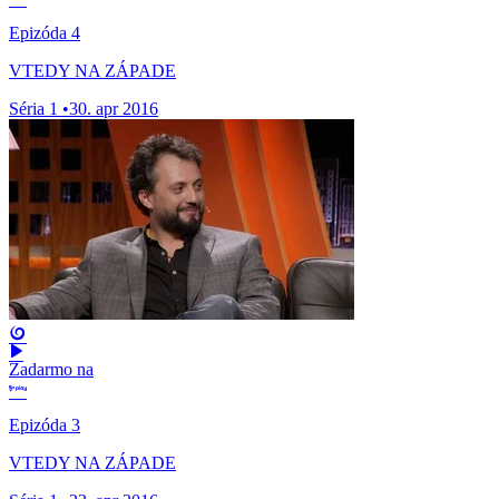
Epizóda 4
VTEDY NA ZÁPADE
Séria 1
•
30. apr 2016
Zadarmo na
Epizóda 3
VTEDY NA ZÁPADE