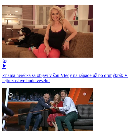
Známa herečka sa objaví v šou Vtedy na západe už po druhýkrát: V
tejto zostave bude veselo!