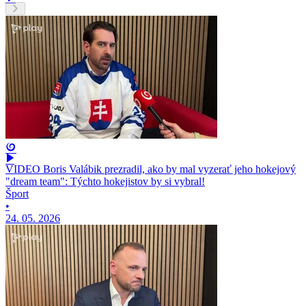
VIDEO Boris Valábik prezradil, ako by mal vyzerať jeho hokejový
"dream team": Týchto hokejistov by si vybral!
Šport
•
24. 05. 2026