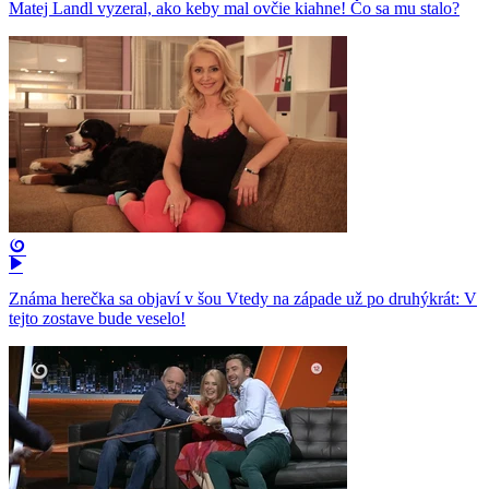
Matej Landl vyzeral, ako keby mal ovčie kiahne! Čo sa mu stalo?
Známa herečka sa objaví v šou Vtedy na západe už po druhýkrát: V
tejto zostave bude veselo!