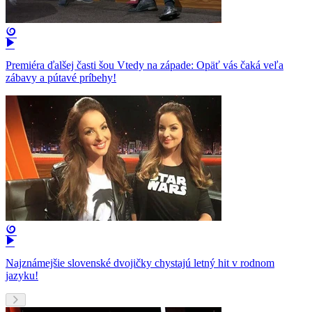
Premiéra ďalšej časti šou Vtedy na západe: Opäť vás čaká veľa
zábavy a pútavé príbehy!
Najznámejšie slovenské dvojičky chystajú letný hit v rodnom
jazyku!