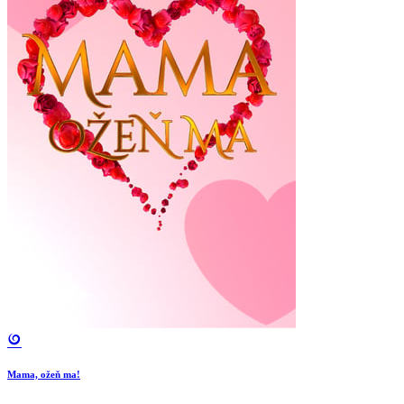
Mama, ožeň ma!