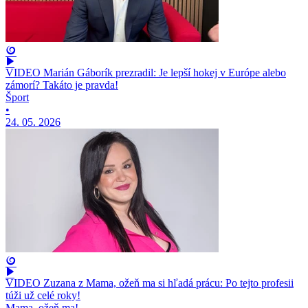
VIDEO Marián Gáborík prezradil: Je lepší hokej v Európe alebo
zámorí? Takáto je pravda!
Šport
•
24. 05. 2026
VIDEO Zuzana z Mama, ožeň ma si hľadá prácu: Po tejto profesii
túži už celé roky!
Mama, ožeň ma!