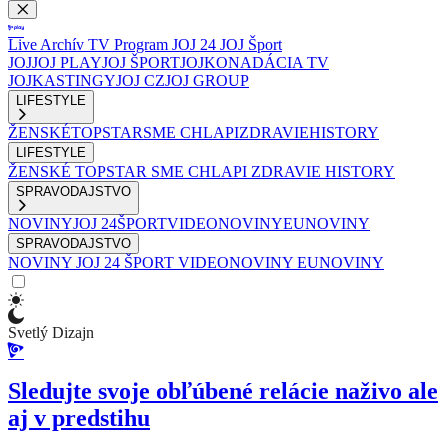
Live
Archív
TV Program
JOJ 24
JOJ Šport
JOJ
JOJ PLAY
JOJ ŠPORT
JOJKO
NADÁCIA TV
JOJ
KASTINGY
JOJ CZ
JOJ GROUP
LIFESTYLE
ŽENSKÉ
TOPSTAR
SME CHLAPI
ZDRAVIE
HISTORY
LIFESTYLE
ŽENSKÉ
TOPSTAR
SME CHLAPI
ZDRAVIE
HISTORY
SPRAVODAJSTVO
NOVINY
JOJ 24
ŠPORT
VIDEONOVINY
EUNOVINY
SPRAVODAJSTVO
NOVINY
JOJ 24
ŠPORT
VIDEONOVINY
EUNOVINY
Svetlý Dizajn
Sledujte svoje obľúbené relácie naživo ale
aj v predstihu