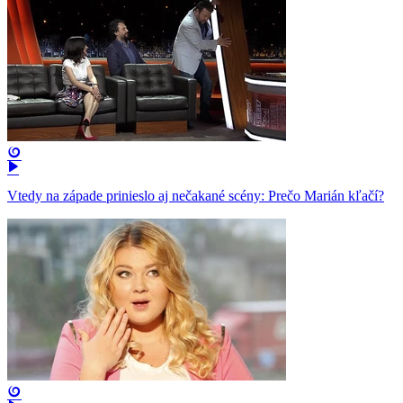
Vtedy na západe prinieslo aj nečakané scény: Prečo Marián kľačí?