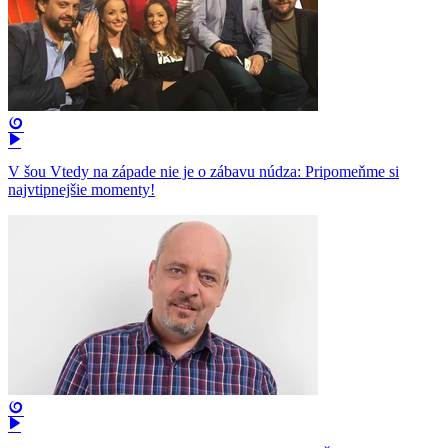
V šou Vtedy na západe nie je o zábavu núdza: Pripomeňme si
najvtipnejšie momenty!