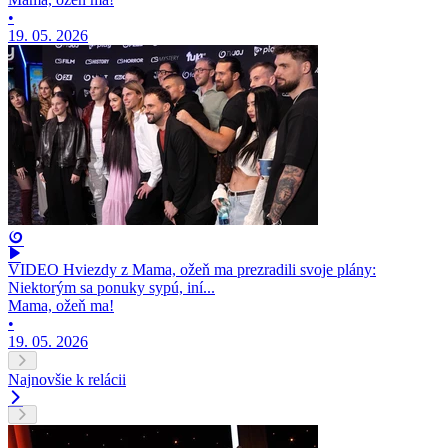
•
19. 05. 2026
VIDEO Hviezdy z Mama, ožeň ma prezradili svoje plány:
Niektorým sa ponuky sypú, iní...
Mama, ožeň ma!
•
19. 05. 2026
Najnovšie k relácii