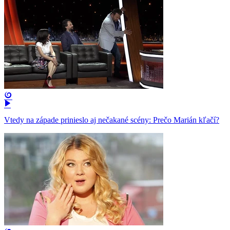
Vtedy na západe prinieslo aj nečakané scény: Prečo Marián kľačí?