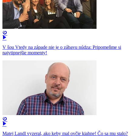
V šou Vtedy na západe nie je o zábavu núdza: Pripomeňme si
najvtipnejšie momenty!
Matej Landl vyzeral, ako keby mal ovčie kiahne! Čo sa mu stalo?