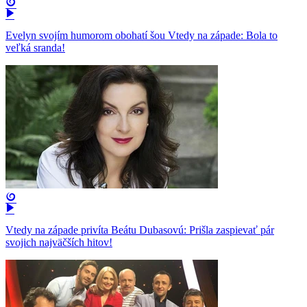
Evelyn svojím humorom obohatí šou Vtedy na západe: Bola to
veľká sranda!
Vtedy na západe privíta Beátu Dubasovú: Prišla zaspievať pár
svojich najväčších hitov!