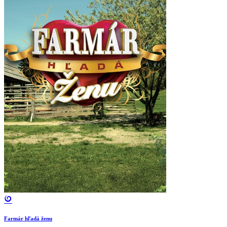
Farmár hľadá ženu