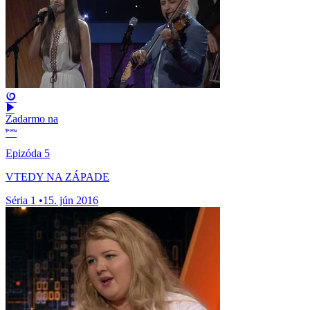
Zadarmo na
Epizóda 5
VTEDY NA ZÁPADE
Séria 1
•
15. jún 2016