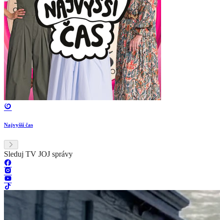
Najvyšší čas
Sleduj TV JOJ správy