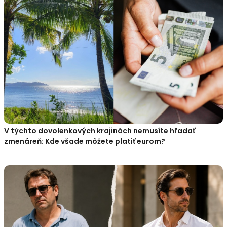
V týchto dovolenkových krajinách nemusíte hľadať
zmenáreň: Kde všade môžete platiť eurom?