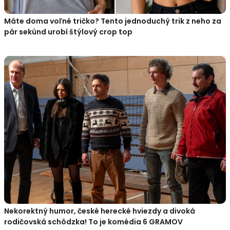
Máte doma voľné tričko? Tento jednoduchý trik z neho za
pár sekúnd urobí štýlový crop top
Nekorektný humor, české herecké hviezdy a divoká
rodičovská schôdzka! To je komédia 6 GRAMOV