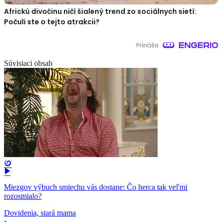
Africkú divočinu ničí šialený trend zo sociálnych sietí:
Počuli ste o tejto atrakcii?
Súvisiaci obsah
Miezgov výbuch smiechu vás dostane: Čo herca tak veľmi
rozosmialo?
Dovidenia, stará mama
•