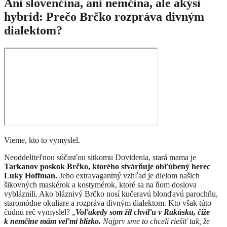
Ani slovenčina, ani nemčina, ale akýsi
hybrid: Prečo Brčko rozpráva divným
dialektom?
Vieme, kto to vymyslel.
Neoddeliteľnou súčasťou sitkomu Dovidenia, stará mama je
Tarkanov poskok Brčko, ktorého stvárňuje obľúbený herec
Luky Hoffman.
Jeho extravagantný vzhľad je dielom našich
šikovných maskérok a kostymérok, ktoré sa na ňom doslova
vybláznili. Ako bláznivý Brčko nosí kučeravú blonďavú parochňu,
staromódne okuliare a rozpráva divným dialektom. Kto však túto
čudnú reč vymyslel? „
Voľakedy som žil chvíľu v Rakúsku, čiže
k nemčine mám veľmi blízko.
Najprv sme to chceli riešiť tak, že