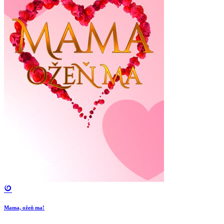
Mama, ožeň ma!