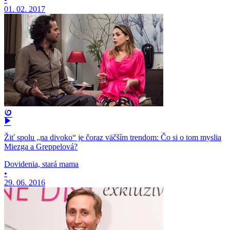
01. 02. 2017
Žiť spolu „na divoko“ je čoraz väčším trendom: Čo si o tom myslia
Miezga a Greppelová?
Dovidenia, stará mama
•
29. 06. 2016