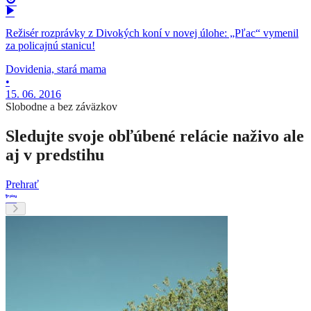
Režisér rozprávky z Divokých koní v novej úlohe: „Pľac“ vymenil
za policajnú stanicu!
Dovidenia, stará mama
•
15. 06. 2016
Slobodne a bez záväzkov
Sledujte svoje obľúbené relácie naživo ale
aj v predstihu
Prehrať