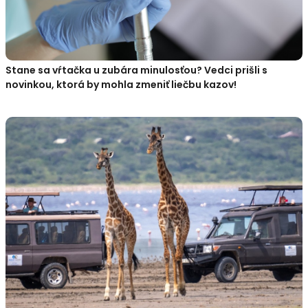
Stane sa vŕtačka u zubára minulosťou? Vedci prišli s
novinkou, ktorá by mohla zmeniť liečbu kazov!