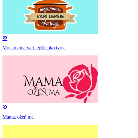
Moja mama varí lepšie ako tvoja
Mama, ožeň ma