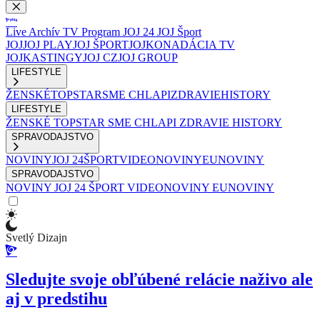
Live
Archív
TV Program
JOJ 24
JOJ Šport
JOJ
JOJ PLAY
JOJ ŠPORT
JOJKO
NADÁCIA TV
JOJ
KASTINGY
JOJ CZ
JOJ GROUP
LIFESTYLE
ŽENSKÉ
TOPSTAR
SME CHLAPI
ZDRAVIE
HISTORY
LIFESTYLE
ŽENSKÉ
TOPSTAR
SME CHLAPI
ZDRAVIE
HISTORY
SPRAVODAJSTVO
NOVINY
JOJ 24
ŠPORT
VIDEONOVINY
EUNOVINY
SPRAVODAJSTVO
NOVINY
JOJ 24
ŠPORT
VIDEONOVINY
EUNOVINY
Svetlý Dizajn
Sledujte svoje obľúbené relácie naživo ale
aj v predstihu