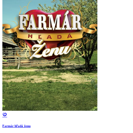
Farmár hľadá ženu