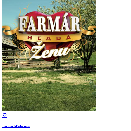
Farmár hľadá ženu