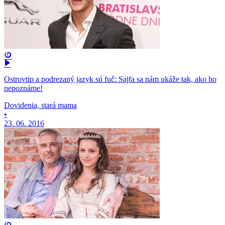
Ostrovtip a podrezaný jazyk sú fuč: Sajfa sa nám ukáže tak, ako ho
nepoznáme!
Dovidenia, stará mama
•
23. 06. 2016