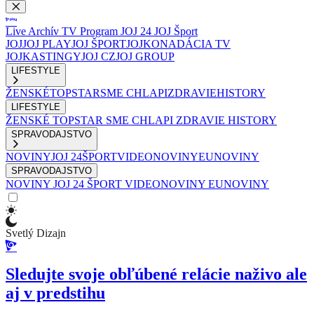
Live
Archív
TV Program
JOJ 24
JOJ Šport
JOJ
JOJ PLAY
JOJ ŠPORT
JOJKO
NADÁCIA TV
JOJ
KASTINGY
JOJ CZ
JOJ GROUP
LIFESTYLE
ŽENSKÉ
TOPSTAR
SME CHLAPI
ZDRAVIE
HISTORY
LIFESTYLE
ŽENSKÉ
TOPSTAR
SME CHLAPI
ZDRAVIE
HISTORY
SPRAVODAJSTVO
NOVINY
JOJ 24
ŠPORT
VIDEONOVINY
EUNOVINY
SPRAVODAJSTVO
NOVINY
JOJ 24
ŠPORT
VIDEONOVINY
EUNOVINY
Svetlý Dizajn
Sledujte svoje obľúbené relácie naživo ale
aj v predstihu