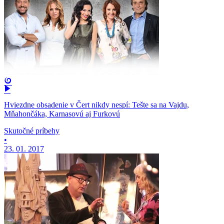
Hviezdne obsadenie v Čert nikdy nespí: Tešte sa na Vajdu,
Mňahončáka, Karnasovú aj Furkovú
Skutočné príbehy
•
23. 01. 2017