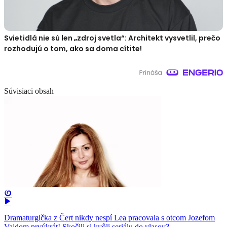
Svietidlá nie sú len „zdroj svetla“: Architekt vysvetlil, prečo
rozhodujú o tom, ako sa doma cítite!
Súvisiaci obsah
Dramaturgička z Čert nikdy nespí Lea pracovala s otcom Jozefom
Vajdom prvýkrát! Skočili si kvôli seriálu do vlasov?