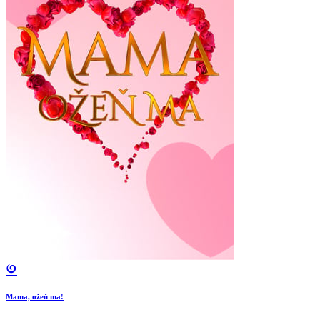
Mama, ožeň ma!