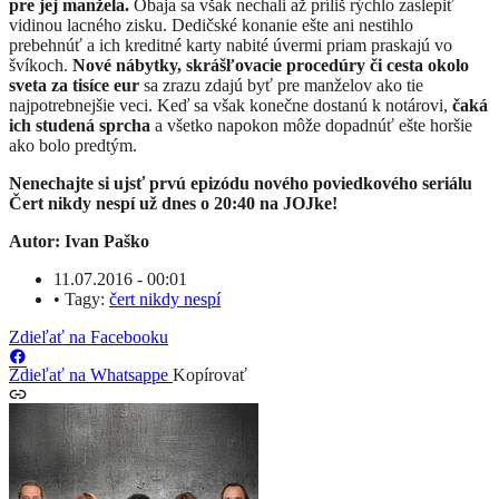
pre jej manžela.
Obaja sa však nechali až príliš rýchlo zaslepiť
vidinou lacného zisku. Dedičské konanie ešte ani nestihlo
prebehnúť a ich kreditné karty nabité úvermi priam praskajú vo
švíkoch.
Nové nábytky, skrášľovacie procedúry či cesta okolo
sveta za tisíce eur
sa zrazu zdajú byť pre manželov ako tie
najpotrebnejšie veci. Keď sa však konečne dostanú k notárovi,
čaká
ich studená sprcha
a všetko napokon môže dopadnúť ešte horšie
ako bolo predtým.
Nenechajte si ujsť prvú epizódu nového poviedkového seriálu
Čert nikdy nespí už dnes o 20:40 na JOJke!
Autor: Ivan Paško
11.07.2016 - 00:01
•
Tagy:
čert nikdy nespí
Zdieľať na Facebooku
Zdieľať na Whatsappe
Kopírovať