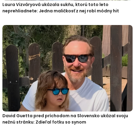
Laura Vizváryová ukázala sukňu, ktorú toto leto
neprehliadnete: Jedna maličkosť z nej robí módny hit
David Guetta pred príchodom na Slovensko ukázal svoju
nežnú stránku: Zdieľal fotku so synom