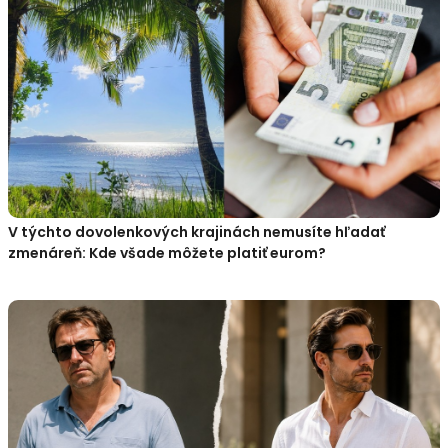
V týchto dovolenkových krajinách nemusíte hľadať
zmenáreň: Kde všade môžete platiť eurom?