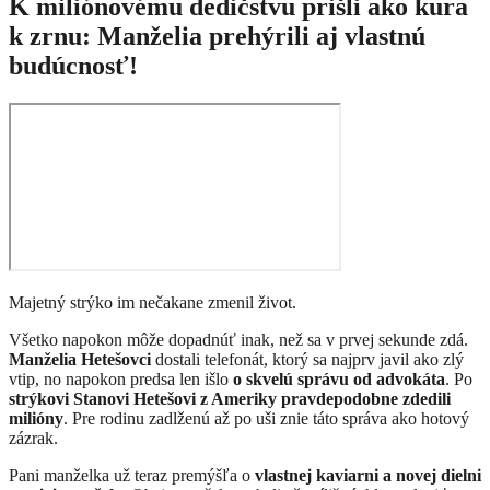
K miliónovému dedičstvu prišli ako kura
k zrnu: Manželia prehýrili aj vlastnú
budúcnosť!
Majetný strýko im nečakane zmenil život.
Všetko napokon môže dopadnúť inak, než sa v prvej sekunde zdá.
Manželia Hetešovci
dostali telefonát, ktorý sa najprv javil ako zlý
vtip, no napokon predsa len išlo
o skvelú správu od advokáta
. Po
strýkovi Stanovi Hetešovi z Ameriky pravdepodobne zdedili
milióny
. Pre rodinu zadlženú až po uši znie táto správa ako hotový
zázrak.
Pani manželka už teraz premýšľa o
vlastnej kaviarni a novej dielni