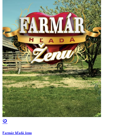
Farmár hľadá ženu