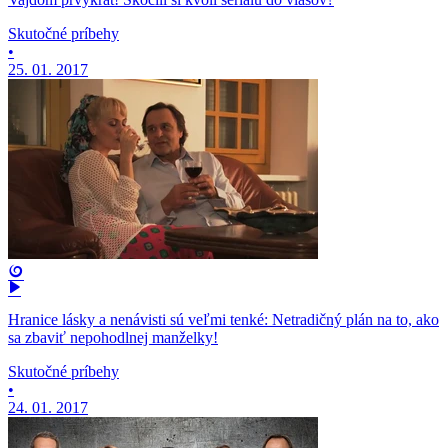
Skutočné príbehy
•
25. 01. 2017
Hranice lásky a nenávisti sú veľmi tenké: Netradičný plán na to, ako
sa zbaviť nepohodlnej manželky!
Skutočné príbehy
•
24. 01. 2017