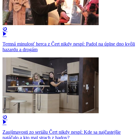
Temná minulosť herca z Čert nikdy nespí: Padol na úplne dno kvôli
hazardu a drogám
Zaujímavosti zo seriálu Čert nikdy nespí: Kde sa najčastejšie
natáčalo a kto mal strach z hadov?