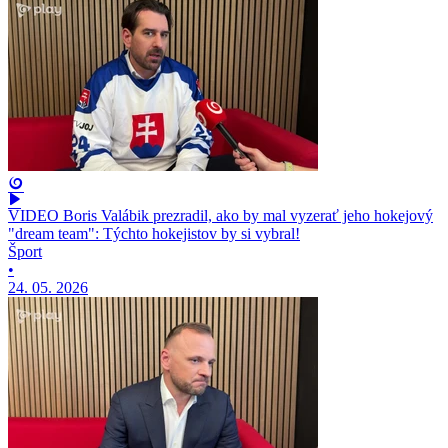
VIDEO Boris Valábik prezradil, ako by mal vyzerať jeho hokejový
"dream team": Týchto hokejistov by si vybral!
Šport
•
24. 05. 2026