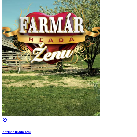
Farmár hľadá ženu