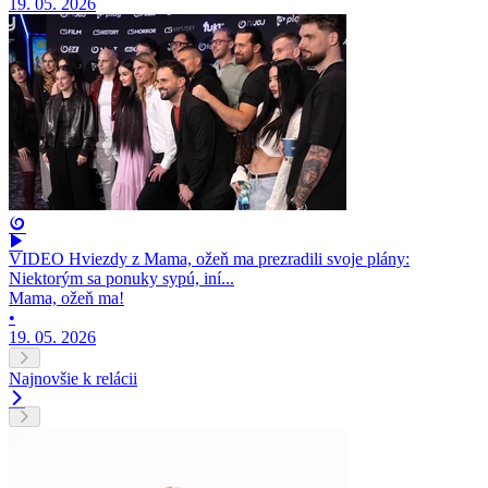
19. 05. 2026
VIDEO Hviezdy z Mama, ožeň ma prezradili svoje plány:
Niektorým sa ponuky sypú, iní...
Mama, ožeň ma!
•
19. 05. 2026
Najnovšie k relácii