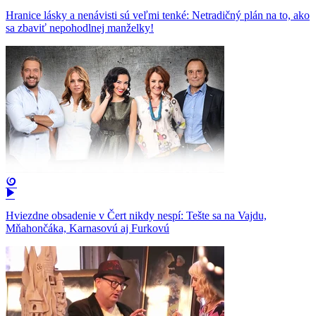
Hranice lásky a nenávisti sú veľmi tenké: Netradičný plán na to, ako
sa zbaviť nepohodlnej manželky!
Hviezdne obsadenie v Čert nikdy nespí: Tešte sa na Vajdu,
Mňahončáka, Karnasovú aj Furkovú