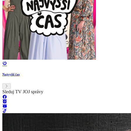
Najvyšší čas
Sleduj TV JOJ správy