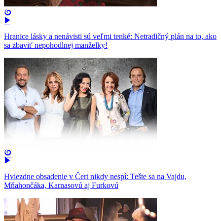
Hranice lásky a nenávisti sú veľmi tenké: Netradičný plán na to, ako
sa zbaviť nepohodlnej manželky!
Hviezdne obsadenie v Čert nikdy nespí: Tešte sa na Vajdu,
Mňahončáka, Karnasovú aj Furkovú