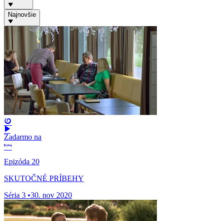
Najnovšie
Zadarmo na
Epizóda 20
SKUTOČNÉ PRÍBEHY
Séria 3
•
30. nov 2020