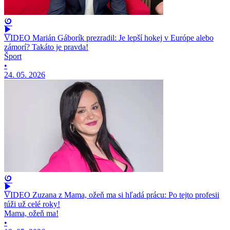
VIDEO Marián Gáborík prezradil: Je lepší hokej v Európe alebo
zámorí? Takáto je pravda!
Šport
•
24. 05. 2026
VIDEO Zuzana z Mama, ožeň ma si hľadá prácu: Po tejto profesii
túži už celé roky!
Mama, ožeň ma!
•