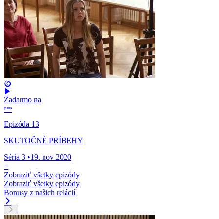
Zadarmo na
Epizóda 13
SKUTOČNÉ PRÍBEHY
Séria 3
•
19. nov 2020
+
Zobraziť všetky epizódy
Zobraziť všetky epizódy
Bonusy z našich relácií