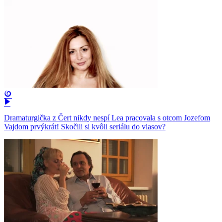
Dramaturgička z Čert nikdy nespí Lea pracovala s otcom Jozefom
Vajdom prvýkrát! Skočili si kvôli seriálu do vlasov?