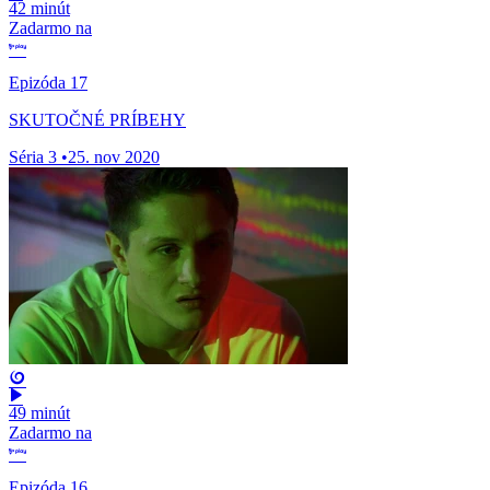
42 minút
Zadarmo na
Epizóda 17
SKUTOČNÉ PRÍBEHY
Séria 3
•
25. nov 2020
49 minút
Zadarmo na
Epizóda 16