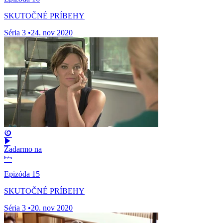
SKUTOČNÉ PRÍBEHY
Séria 3
•
24. nov 2020
Zadarmo na
Epizóda 15
SKUTOČNÉ PRÍBEHY
Séria 3
•
20. nov 2020