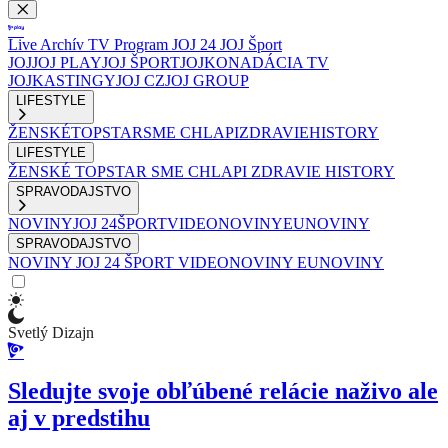
Live
Archív
TV Program
JOJ 24
JOJ Šport
JOJ
JOJ PLAY
JOJ ŠPORT
JOJKO
NADÁCIA TV
JOJ
KASTINGY
JOJ CZ
JOJ GROUP
LIFESTYLE
ŽENSKÉ
TOPSTAR
SME CHLAPI
ZDRAVIE
HISTORY
LIFESTYLE
ŽENSKÉ
TOPSTAR
SME CHLAPI
ZDRAVIE
HISTORY
SPRAVODAJSTVO
NOVINY
JOJ 24
ŠPORT
VIDEONOVINY
EUNOVINY
SPRAVODAJSTVO
NOVINY
JOJ 24
ŠPORT
VIDEONOVINY
EUNOVINY
Svetlý Dizajn
Sledujte svoje obľúbené relácie naživo ale
aj v predstihu