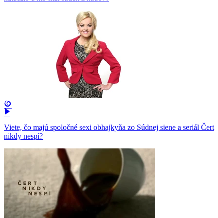
Viete, čo majú spoločné sexi obhajkyňa zo Súdnej siene a seriál Čert
nikdy nespí?