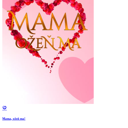
Mama, ožeň ma!