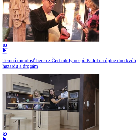
Temná minulosť herca z Čert nikdy nespí: Padol na úplne dno kvôli
hazardu a drogám