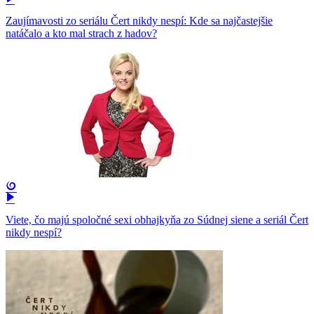
Zaujímavosti zo seriálu Čert nikdy nespí: Kde sa najčastejšie
natáčalo a kto mal strach z hadov?
Viete, čo majú spoločné sexi obhajkyňa zo Súdnej siene a seriál Čert
nikdy nespí?