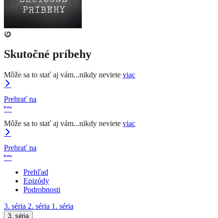
Skutočné príbehy
Môže sa to stať aj vám...nikdy neviete
viac
Prehrať na
Môže sa to stať aj vám...nikdy neviete
viac
Prehrať na
Prehľad
Epizódy
Podrobnosti
3. séria
2. séria
1. séria
3. séria