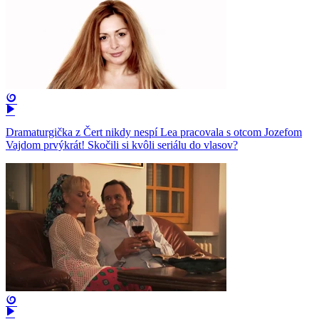
Dramaturgička z Čert nikdy nespí Lea pracovala s otcom Jozefom
Vajdom prvýkrát! Skočili si kvôli seriálu do vlasov?