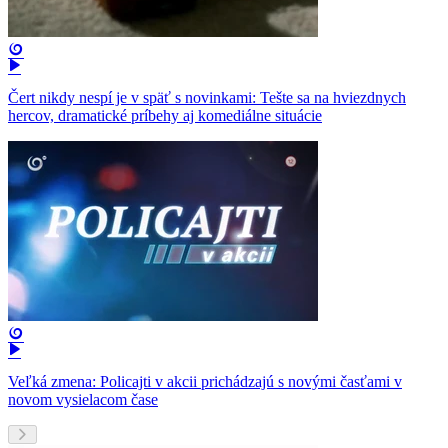
Čert nikdy nespí je v späť s novinkami: Tešte sa na hviezdnych
hercov, dramatické príbehy aj komediálne situácie
Veľká zmena: Policajti v akcii prichádzajú s novými časťami v
novom vysielacom čase