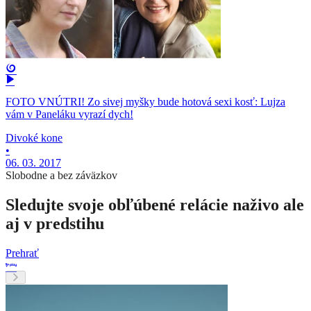
FOTO VNÚTRI! Zo sivej myšky bude hotová sexi kosť: Lujza
vám v Paneláku vyrazí dych!
Divoké kone
•
06. 03. 2017
Slobodne a bez záväzkov
Sledujte svoje obľúbené relácie naživo ale
aj v predstihu
Prehrať