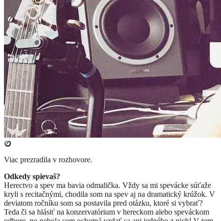
Viac prezradila v rozhovore.
Odkedy spievaš?
Herectvo a spev ma bavia odmalička. Vždy sa mi spevácke súťaže
kryli s recitačnými, chodila som na spev aj na dramatický krúžok. V
deviatom ročníku som sa postavila pred otázku, ktoré si vybrať?
Teda či sa hlásiť na konzervatórium v hereckom alebo speváckom
odbore, no nebola som ochotná vzdať sa ani jedného z nich! V tom