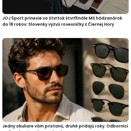
JOJ Šport prinesie vo štvrtok štvrťfinále MS hádzanárok
do 18 rokov: Slovenky vyzvú rovesníčky z Čiernej Hory
Jedny okuliare vám pristanú, druhé pridajú roky. Odborníci