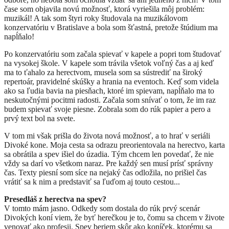
čase som objavila novú možnosť, ktorá vyriešila môj problém:
muzikál! A tak som štyri roky študovala na muzikálovom
konzervatóriu v Bratislave a bola som šťastná, pretože štúdium ma
napĺňalo!
Po konzervatóriu som začala spievať v kapele a popri tom študovať
na vysokej škole. V kapele som trávila všetok voľný čas a aj keď
ma to ťahalo za herectvom, musela som sa sústrediť na široký
repertoár, pravidelné skúšky a hrania na eventoch. Keď som videla
ako sa ľudia bavia na piesňach, ktoré im spievam, napĺňalo ma to
neskutočnými pocitmi radosti. Začala som snívať o tom, že im raz
budem spievať svoje piesne. Zobrala som do rúk papier a pero a
prvý text bol na svete.
V tom mi však prišla do života nová možnosť, a to hrať v seriáli
Divoké kone. Moja cesta sa odrazu preorientovala na herectvo, karta
sa obrátila a spev išiel do úzadia. Tým chcem len povedať, že nie
vždy sa darí vo všetkom naraz. Pre každý sen musí prísť správny
čas. Texty piesní som síce na nejaký čas odložila, no prišiel čas
vrátiť sa k nim a predstaviť sa ľuďom aj touto cestou...
Presedláš z herectva na spev?
V tomto mám jasno. Odkedy som dostala do rúk prvý scenár
Divokých koní viem, že byť herečkou je to, čomu sa chcem v živote
venovať ako profesii. Spev beriem skôr ako koníček, ktorému sa