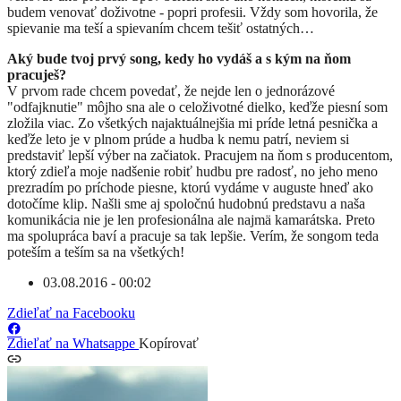
budem venovať doživotne - popri profesii. Vždy som hovorila, že
spievanie ma teší a spievaním chcem tešiť ostatných…
Aký bude tvoj prvý song, kedy ho vydáš a s kým na ňom
pracuješ?
V prvom rade chcem povedať, že nejde len o jednorázové
"odfajknutie" môjho sna ale o celoživotné dielko, keďže piesní som
zložila viac. Zo všetkých najaktuálnejšia mi príde letná pesnička a
keďže leto je v plnom prúde a hudba k nemu patrí, neviem si
predstaviť lepší výber na začiatok. Pracujem na ňom s producentom,
ktorý zdieľa moje nadšenie robiť hudbu pre radosť, no jeho meno
prezradím po príchode piesne, ktorú vydáme v auguste hneď ako
dotočíme klip. Našli sme aj spoločnú hudobnú predstavu a naša
komunikácia nie je len profesionálna ale najmä kamarátska. Preto
ma spolupráca baví a pracuje sa tak lepšie. Verím, že songom teda
poteším a teším sa na všetkých!
03.08.2016 - 00:02
Zdieľať na Facebooku
Zdieľať na Whatsappe
Kopírovať