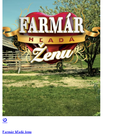
Farmár hľadá ženu