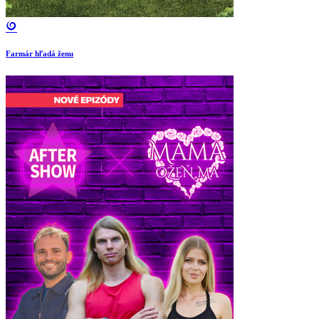
Farmár hľadá ženu