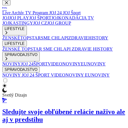
Live
Archív
TV Program
JOJ 24
JOJ Šport
JOJ
JOJ PLAY
JOJ ŠPORT
JOJKO
NADÁCIA TV
JOJ
KASTINGY
JOJ CZ
JOJ GROUP
LIFESTYLE
ŽENSKÉ
TOPSTAR
SME CHLAPI
ZDRAVIE
HISTORY
LIFESTYLE
ŽENSKÉ
TOPSTAR
SME CHLAPI
ZDRAVIE
HISTORY
SPRAVODAJSTVO
NOVINY
JOJ 24
ŠPORT
VIDEONOVINY
EUNOVINY
SPRAVODAJSTVO
NOVINY
JOJ 24
ŠPORT
VIDEONOVINY
EUNOVINY
Svetlý Dizajn
Sledujte svoje obľúbené relácie naživo ale
aj v predstihu