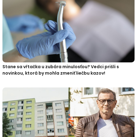
Stane sa vŕtačka u zubára minulosťou? Vedci prišli s
novinkou, ktorá by mohla zmeniť liečbu kazov!