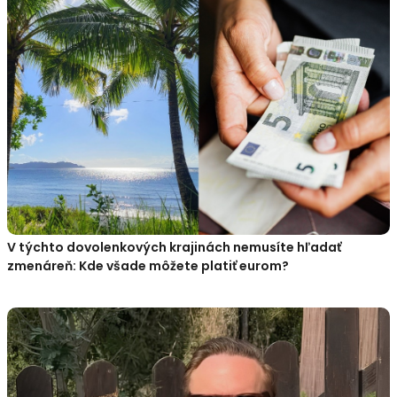
V týchto dovolenkových krajinách nemusíte hľadať
zmenáreň: Kde všade môžete platiť eurom?