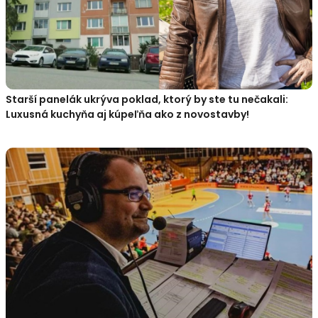
Starší panelák ukrýva poklad, ktorý by ste tu nečakali:
Luxusná kuchyňa aj kúpeľňa ako z novostavby!