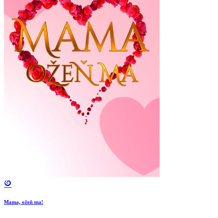
Mama, ožeň ma!