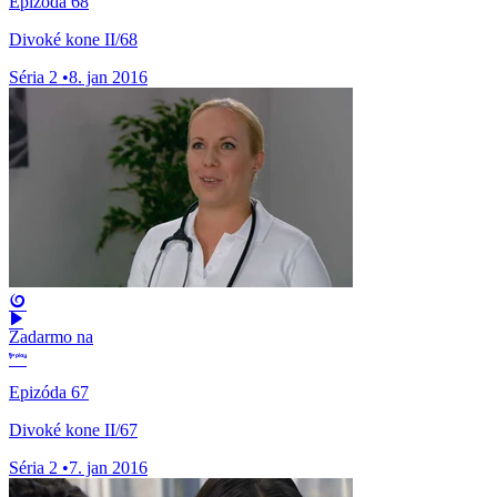
Epizóda 68
Divoké kone II/68
Séria 2
•
8. jan 2016
Zadarmo na
Epizóda 67
Divoké kone II/67
Séria 2
•
7. jan 2016