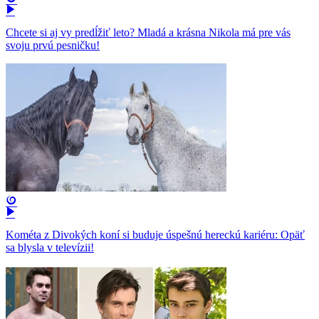
Chcete si aj vy predĺžiť leto? Mladá a krásna Nikola má pre vás
svoju prvú pesničku!
Kométa z Divokých koní si buduje úspešnú hereckú kariéru: Opäť
sa blysla v televízii!