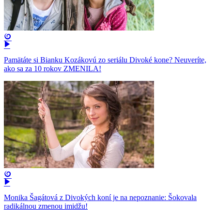
Pamätáte si Bianku Kozákovú zo seriálu Divoké kone? Neuveríte,
ako sa za 10 rokov ZMENILA!
Monika Šagátová z Divokých koní je na nepoznanie: Šokovala
radikálnou zmenou imidžu!