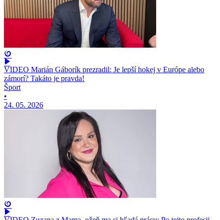
VIDEO Marián Gáborík prezradil: Je lepší hokej v Európe alebo
zámorí? Takáto je pravda!
Šport
•
24. 05. 2026
VIDEO Zuzana z Mama, ožeň ma si hľadá prácu: Po tejto profesii