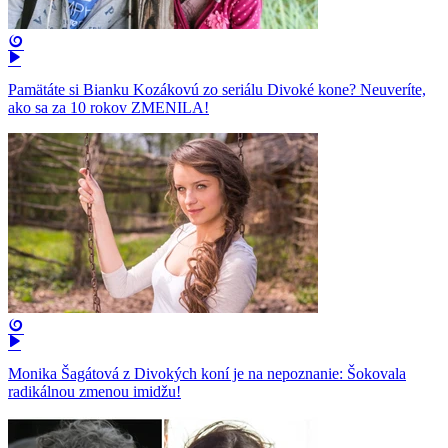
Pamätáte si Bianku Kozákovú zo seriálu Divoké kone? Neuveríte,
ako sa za 10 rokov ZMENILA!
Monika Šagátová z Divokých koní je na nepoznanie: Šokovala
radikálnou zmenou imidžu!