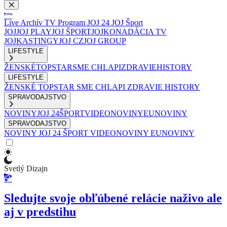
Live
Archív
TV Program
JOJ 24
JOJ Šport
JOJ
JOJ PLAY
JOJ ŠPORT
JOJKO
NADÁCIA TV
JOJ
KASTINGY
JOJ CZ
JOJ GROUP
LIFESTYLE
ŽENSKÉ
TOPSTAR
SME CHLAPI
ZDRAVIE
HISTORY
LIFESTYLE
ŽENSKÉ
TOPSTAR
SME CHLAPI
ZDRAVIE
HISTORY
SPRAVODAJSTVO
NOVINY
JOJ 24
ŠPORT
VIDEONOVINY
EUNOVINY
SPRAVODAJSTVO
NOVINY
JOJ 24
ŠPORT
VIDEONOVINY
EUNOVINY
Svetlý Dizajn
Sledujte svoje obľúbené relácie naživo ale
aj v predstihu