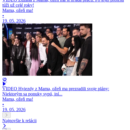
túži už celé roky!
Mama, ožeň ma!
•
19. 05. 2026
VIDEO Hviezdy z Mama, ožeň ma prezradili svoje plány:
Niektorým sa ponuky sypú, iní...
Mama, ožeň ma!
•
19. 05. 2026
Najnovšie k relácii