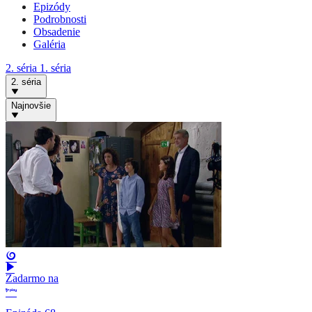
Epizódy
Podrobnosti
Obsadenie
Galéria
2. séria
1. séria
2. séria
Najnovšie
Zadarmo na