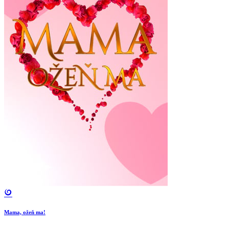
Mama, ožeň ma!