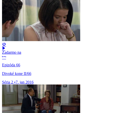
Zadarmo na
Epizóda 66
Divoké kone II/66
Séria 2
•
7. jan 2016