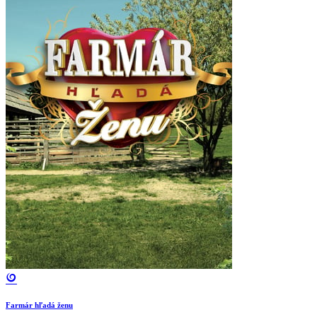
Farmár hľadá ženu