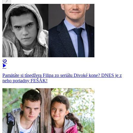
Pamätáte si tínedžera Filipa zo seriálu Divoké kone? DNES je z
neho poriadny FEŠÁK!