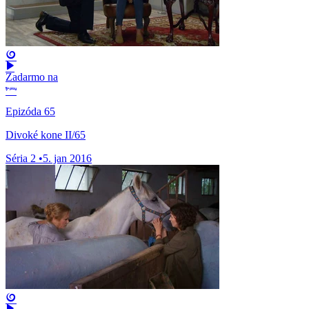
Zadarmo na
Epizóda 65
Divoké kone II/65
Séria 2
•
5. jan 2016