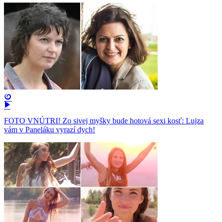
FOTO VNÚTRI! Zo sivej myšky bude hotová sexi kosť: Lujza
vám v Paneláku vyrazí dych!