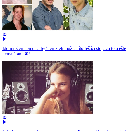
Idolmi žien nemusia byť len zrelí muži: Títo fešáci stoja za to a ešte
nemajú ani 30!