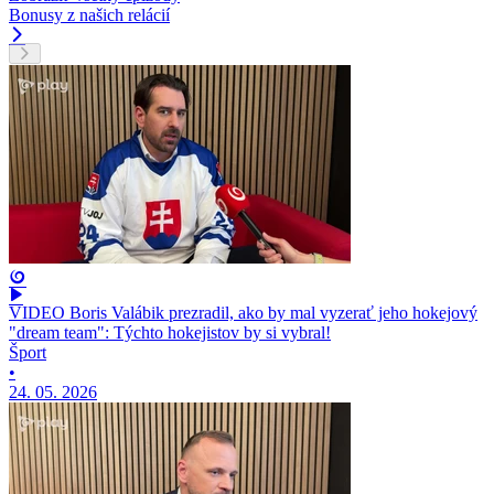
Bonusy z našich relácií
VIDEO Boris Valábik prezradil, ako by mal vyzerať jeho hokejový
"dream team": Týchto hokejistov by si vybral!
Šport
•
24. 05. 2026