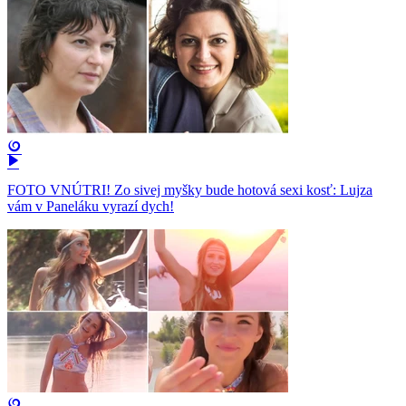
FOTO VNÚTRI! Zo sivej myšky bude hotová sexi kosť: Lujza
vám v Paneláku vyrazí dych!