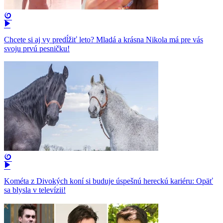
Chcete si aj vy predĺžiť leto? Mladá a krásna Nikola má pre vás
svoju prvú pesničku!
Kométa z Divokých koní si buduje úspešnú hereckú kariéru: Opäť
sa blysla v televízii!