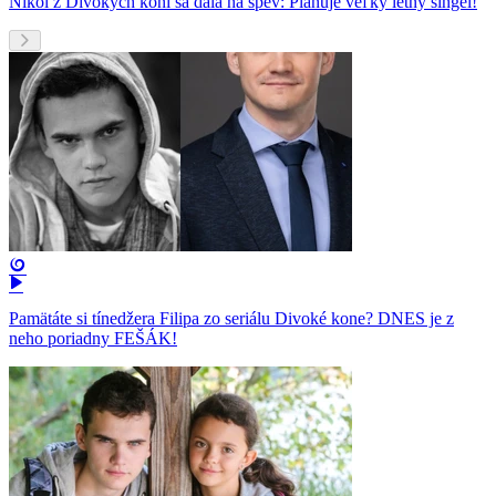
Nikol z Divokých koní sa dala na spev: Plánuje veľký letný singel!
Pamätáte si tínedžera Filipa zo seriálu Divoké kone? DNES je z
neho poriadny FEŠÁK!