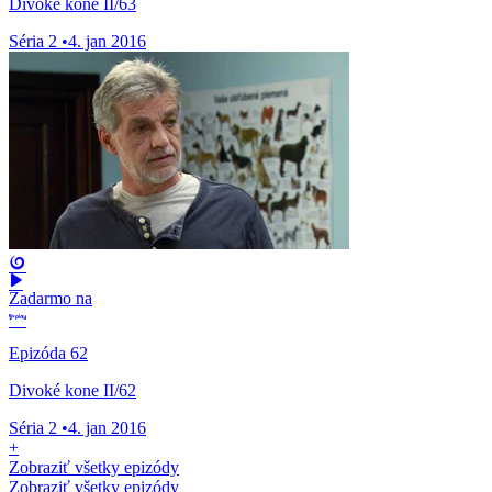
Divoké kone II/63
Séria 2
•
4. jan 2016
Zadarmo na
Epizóda 62
Divoké kone II/62
Séria 2
•
4. jan 2016
+
Zobraziť všetky epizódy
Zobraziť všetky epizódy