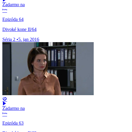
Zadarmo na
Epizóda 64
Divoké kone II/64
Séria 2
•
5. jan 2016
Zadarmo na
Epizóda 63