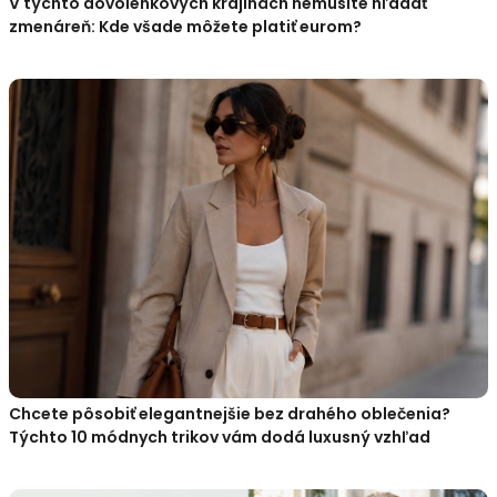
V týchto dovolenkových krajinách nemusíte hľadať
zmenáreň: Kde všade môžete platiť eurom?
Chcete pôsobiť elegantnejšie bez drahého oblečenia?
Týchto 10 módnych trikov vám dodá luxusný vzhľad