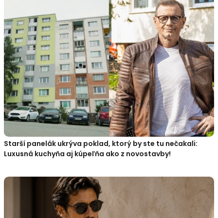
Starší panelák ukrýva poklad, ktorý by ste tu nečakali:
Luxusná kuchyňa aj kúpeľňa ako z novostavby!