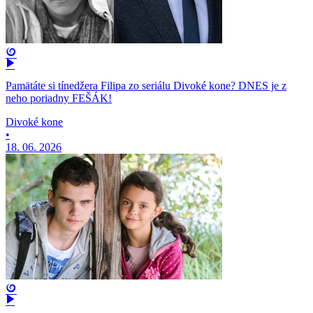
Pamätáte si tínedžera Filipa zo seriálu Divoké kone? DNES je z
neho poriadny FEŠÁK!
Divoké kone
•
18. 06. 2026