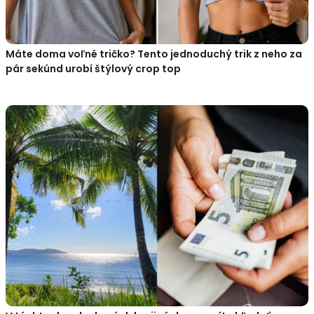
Máte doma voľné tričko? Tento jednoduchý trik z neho za
pár sekúnd urobí štýlový crop top