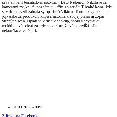
prvý singel s tématickým názvom -
Leto Nekončí
! Nikola je za
kamerami zvyknutá, poznáte ju určite zo seriálu
Divoké kone
, kde
si v druhej sérii zahrala sympatickú
Vikinu
. Tentoraz vymenila tie
jojkárske za produkciu klipu a natočila k svojej piesni aj zopár
vtipných scén. Oplatí sa vidieť videoklip, spolu s chytľavou
melódiou vás chytí za srdce a veríme, že vám predĺži stále
nekončiace letné dni.
01.09.2016 - 00:01
Zdieľať na Facebooku