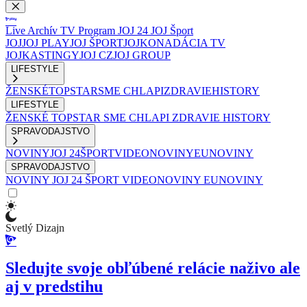
Live
Archív
TV Program
JOJ 24
JOJ Šport
JOJ
JOJ PLAY
JOJ ŠPORT
JOJKO
NADÁCIA TV
JOJ
KASTINGY
JOJ CZ
JOJ GROUP
LIFESTYLE
ŽENSKÉ
TOPSTAR
SME CHLAPI
ZDRAVIE
HISTORY
LIFESTYLE
ŽENSKÉ
TOPSTAR
SME CHLAPI
ZDRAVIE
HISTORY
SPRAVODAJSTVO
NOVINY
JOJ 24
ŠPORT
VIDEONOVINY
EUNOVINY
SPRAVODAJSTVO
NOVINY
JOJ 24
ŠPORT
VIDEONOVINY
EUNOVINY
Svetlý Dizajn
Sledujte svoje obľúbené relácie naživo ale
aj v predstihu