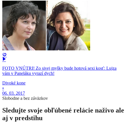
FOTO VNÚTRI! Zo sivej myšky bude hotová sexi kosť: Lujza
vám v Paneláku vyrazí dych!
Divoké kone
•
06. 03. 2017
Slobodne a bez záväzkov
Sledujte svoje obľúbené relácie naživo ale
aj v predstihu