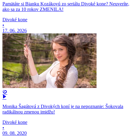
Pamätáte si Bianku Kozákovú zo seriálu Divoké kone? Neuveríte,
ako sa za 10 rokov ZMENILA!
Divoké kone
•
17. 06. 2026
Monika Šagátová z Divokých koní je na nepoznanie: Šokovala
radikálnou zmenou imidžu!
Divoké kone
•
09. 08. 2020