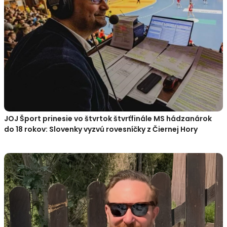
JOJ Šport prinesie vo štvrtok štvrťfinále MS hádzanárok
do 18 rokov: Slovenky vyzvú rovesníčky z Čiernej Hory