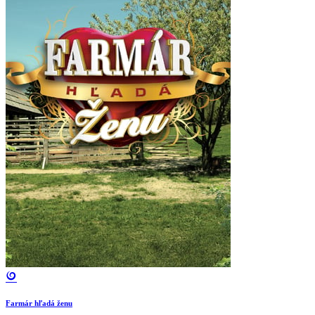
Farmár hľadá ženu