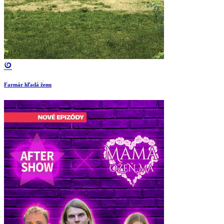
Farmár hľadá ženu