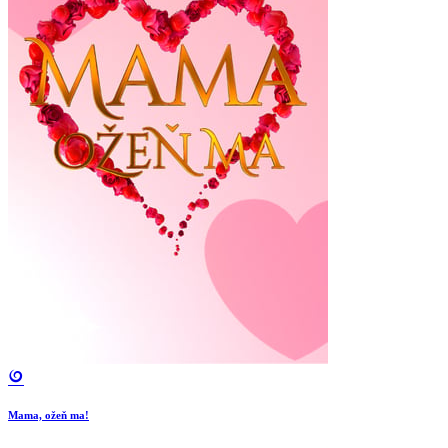
Mama, ožeň ma!