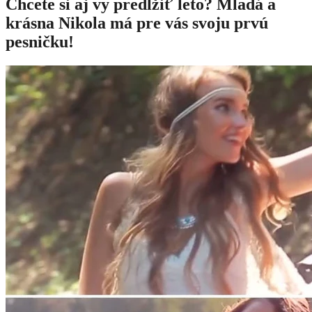
Chcete si aj vy predĺžiť leto? Mladá a
krásna Nikola má pre vás svoju prvú
pesničku!