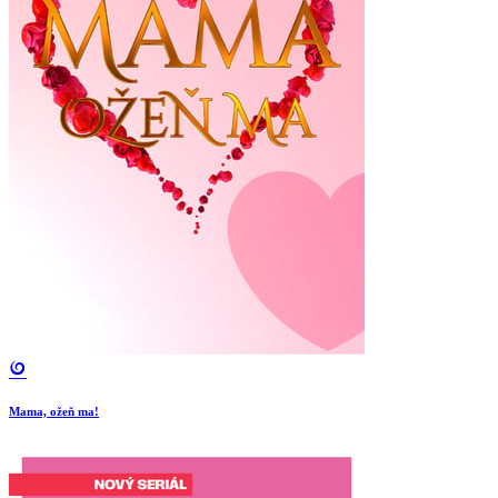
Mama, ožeň ma!