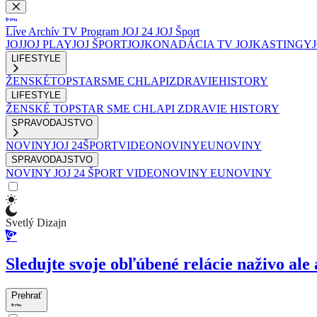
Live
Archív
TV Program
JOJ 24
JOJ Šport
JOJ
JOJ PLAY
JOJ ŠPORT
JOJKO
NADÁCIA TV JOJ
KASTINGY
LIFESTYLE
ŽENSKÉ
TOPSTAR
SME CHLAPI
ZDRAVIE
HISTORY
LIFESTYLE
ŽENSKÉ
TOPSTAR
SME CHLAPI
ZDRAVIE
HISTORY
SPRAVODAJSTVO
NOVINY
JOJ 24
ŠPORT
VIDEONOVINY
EUNOVINY
SPRAVODAJSTVO
NOVINY
JOJ 24
ŠPORT
VIDEONOVINY
EUNOVINY
Svetlý Dizajn
Sledujte svoje obľúbené relácie naživo ale 
Prehrať