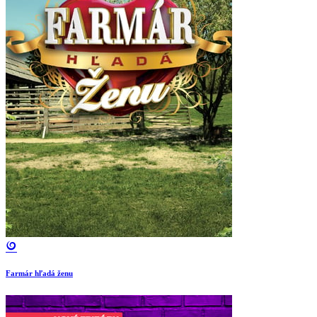
Farmár hľadá ženu