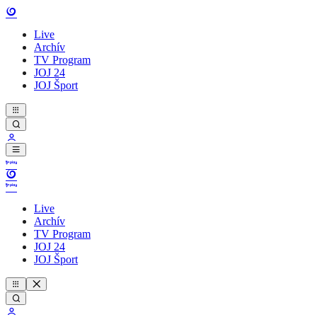
Live
Archív
TV Program
JOJ 24
JOJ Šport
Live
Archív
TV Program
JOJ 24
JOJ Šport