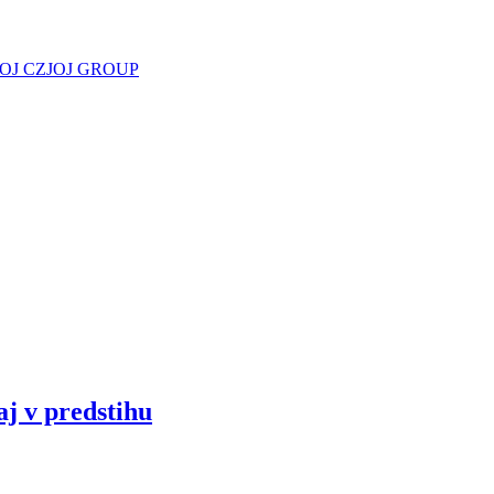
JOJ CZ
JOJ GROUP
aj v predstihu