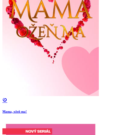
Mama, ožeň ma!