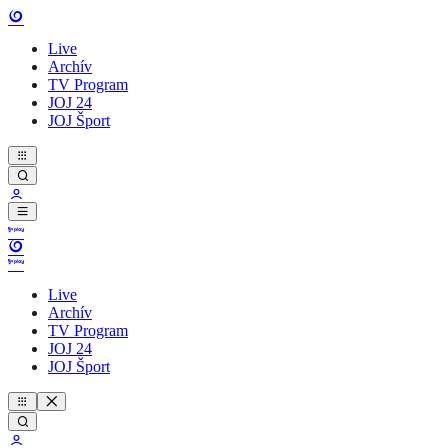
Live
Archív
TV Program
JOJ 24
JOJ Šport
Live
Archív
TV Program
JOJ 24
JOJ Šport