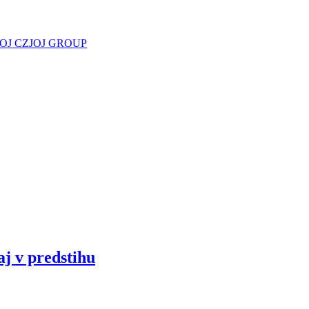
JOJ CZ
JOJ GROUP
aj v predstihu