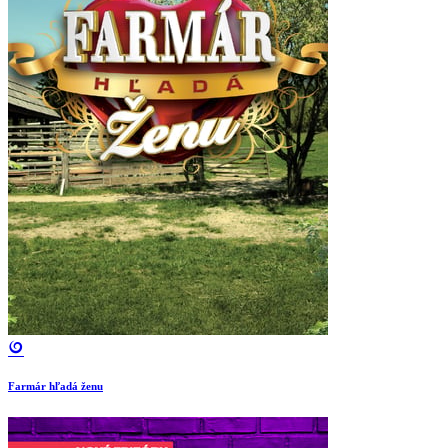
Farmár hľadá ženu