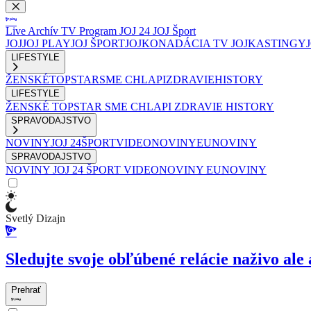
Live
Archív
TV Program
JOJ 24
JOJ Šport
JOJ
JOJ PLAY
JOJ ŠPORT
JOJKO
NADÁCIA TV JOJ
KASTINGY
LIFESTYLE
ŽENSKÉ
TOPSTAR
SME CHLAPI
ZDRAVIE
HISTORY
LIFESTYLE
ŽENSKÉ
TOPSTAR
SME CHLAPI
ZDRAVIE
HISTORY
SPRAVODAJSTVO
NOVINY
JOJ 24
ŠPORT
VIDEONOVINY
EUNOVINY
SPRAVODAJSTVO
NOVINY
JOJ 24
ŠPORT
VIDEONOVINY
EUNOVINY
Svetlý Dizajn
Sledujte svoje obľúbené relácie naživo ale 
Prehrať