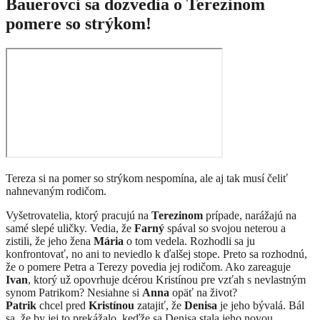
Bauerovci sa dozvedia o Terezinom
pomere so strýkom!
Tereza si na pomer so strýkom nespomína, ale aj tak musí čeliť
nahnevaným rodičom.
Vyšetrovatelia, ktorý pracujú na
Terezinom
prípade, narážajú na
samé slepé uličky. Vedia, že
Farný
spával so svojou neterou a
zistili, že jeho žena
Mária
o tom vedela. Rozhodli sa ju
konfrontovať, no ani to neviedlo k ďalšej stope. Preto sa rozhodnú,
že o pomere Petra a Terezy povedia jej rodičom. Ako zareaguje
Ivan
, ktorý už opovrhuje dcérou Kristínou pre vzťah s nevlastným
synom Patrikom? Nesiahne si
Anna
opäť na život?
Patrik
chcel pred
Kristínou
zatajiť, že
Denisa
je jeho bývalá. Bál
sa, že by jej to prekážalo, keďže sa Denisa stala jeho novou