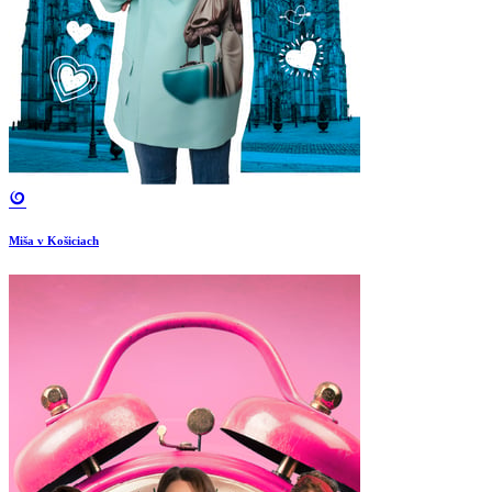
Miša v Košiciach