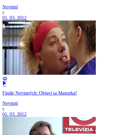
Nevinní
•
01. 03. 2012
Finále Nevinných: Objaví sa Magorka!
Nevinní
•
01. 03. 2012