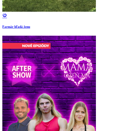
Farmár hľadá ženu