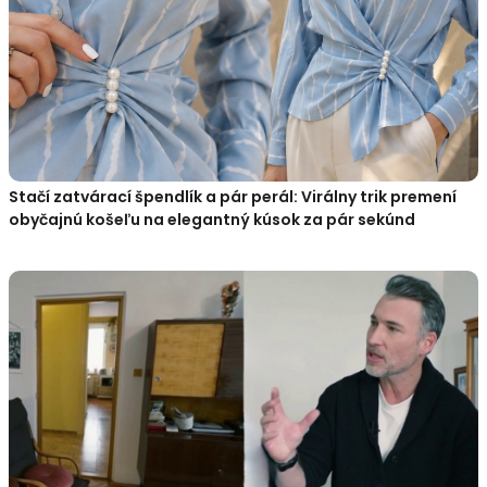
Stačí zatvárací špendlík a pár perál: Virálny trik premení
obyčajnú košeľu na elegantný kúsok za pár sekúnd