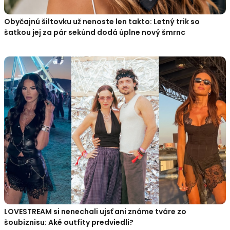
Obyčajnú šiltovku už nenoste len takto: Letný trik so
šatkou jej za pár sekúnd dodá úplne nový šmrnc
LOVESTREAM si nenechali ujsť ani známe tváre zo
šoubiznisu: Aké outfity predviedli?