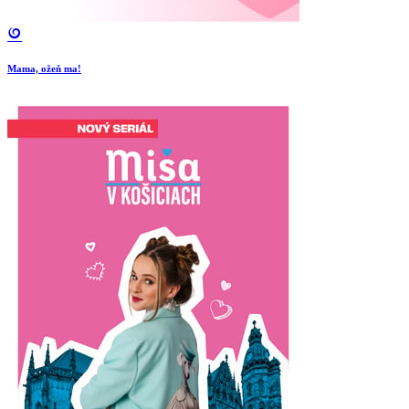
Mama, ožeň ma!