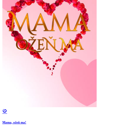
Mama, ožeň ma!