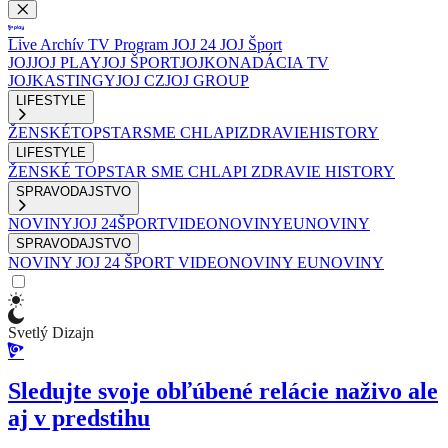
Live
Archív
TV Program
JOJ 24
JOJ Šport
JOJ
JOJ PLAY
JOJ ŠPORT
JOJKO
NADÁCIA TV
JOJ
KASTINGY
JOJ CZ
JOJ GROUP
LIFESTYLE
ŽENSKÉ
TOPSTAR
SME CHLAPI
ZDRAVIE
HISTORY
LIFESTYLE
ŽENSKÉ
TOPSTAR
SME CHLAPI
ZDRAVIE
HISTORY
SPRAVODAJSTVO
NOVINY
JOJ 24
ŠPORT
VIDEONOVINY
EUNOVINY
SPRAVODAJSTVO
NOVINY
JOJ 24
ŠPORT
VIDEONOVINY
EUNOVINY
Svetlý Dizajn
Sledujte svoje obľúbené relácie naživo ale
aj v predstihu