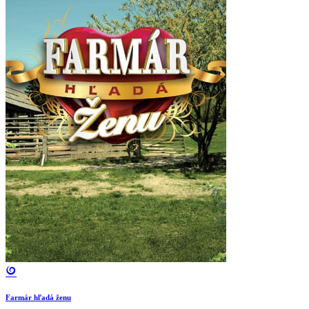
Farmár hľadá ženu