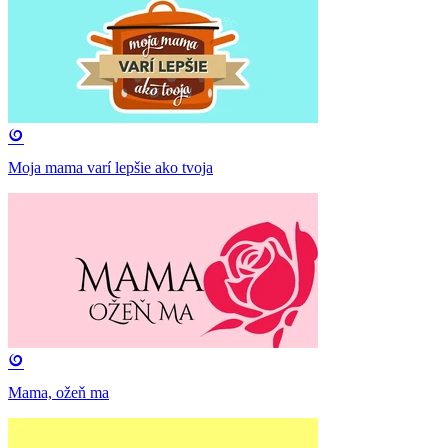
Moja mama varí lepšie ako tvoja
Mama, ožeň ma