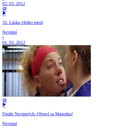
02. 03. 2012
32. Láska všetko mení
Nevinní
•
01. 03. 2012
Finále Nevinných: Objaví sa Magorka!
Nevinní