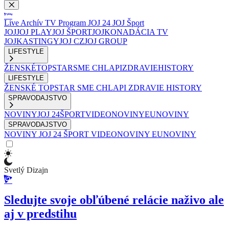
Live
Archív
TV Program
JOJ 24
JOJ Šport
JOJ
JOJ PLAY
JOJ ŠPORT
JOJKO
NADÁCIA TV
JOJ
KASTINGY
JOJ CZ
JOJ GROUP
LIFESTYLE
ŽENSKÉ
TOPSTAR
SME CHLAPI
ZDRAVIE
HISTORY
LIFESTYLE
ŽENSKÉ
TOPSTAR
SME CHLAPI
ZDRAVIE
HISTORY
SPRAVODAJSTVO
NOVINY
JOJ 24
ŠPORT
VIDEONOVINY
EUNOVINY
SPRAVODAJSTVO
NOVINY
JOJ 24
ŠPORT
VIDEONOVINY
EUNOVINY
Svetlý Dizajn
Sledujte svoje obľúbené relácie naživo ale
aj v predstihu