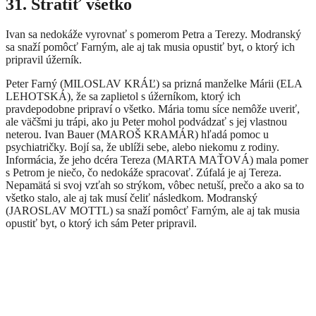
31. Stratiť všetko
Ivan sa nedokáže vyrovnať s pomerom Petra a Terezy. Modranský
sa snaží pomôcť Farným, ale aj tak musia opustiť byt, o ktorý ich
pripravil úžerník.
Peter Farný (MILOSLAV KRÁĽ) sa prizná manželke Márii (ELA
LEHOTSKÁ), že sa zaplietol s úžerníkom, ktorý ich
pravdepodobne pripraví o všetko. Mária tomu síce nemôže uveriť,
ale väčšmi ju trápi, ako ju Peter mohol podvádzať s jej vlastnou
neterou. Ivan Bauer (MAROŠ KRAMÁR) hľadá pomoc u
psychiatričky. Bojí sa, že ublíži sebe, alebo niekomu z rodiny.
Informácia, že jeho dcéra Tereza (MARTA MAŤOVÁ) mala pomer
s Petrom je niečo, čo nedokáže spracovať. Zúfalá je aj Tereza.
Nepamätá si svoj vzťah so strýkom, vôbec netuší, prečo a ako sa to
všetko stalo, ale aj tak musí čeliť následkom. Modranský
(JAROSLAV MOTTL) sa snaží pomôcť Farným, ale aj tak musia
opustiť byt, o ktorý ich sám Peter pripravil.