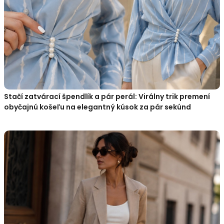
Stačí zatvárací špendlík a pár perál: Virálny trik premení
obyčajnú košeľu na elegantný kúsok za pár sekúnd