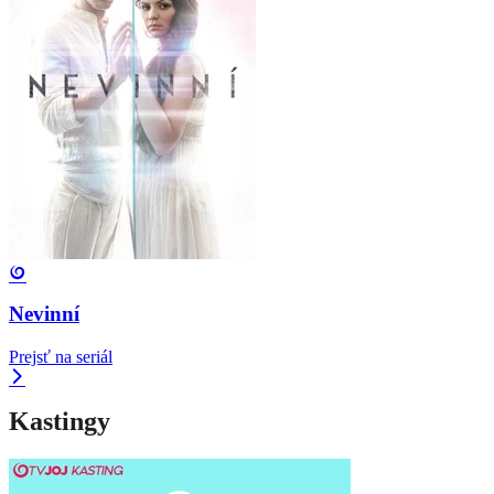
Nevinní
Prejsť na seriál
Kastingy