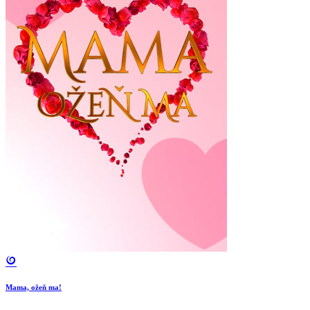
Mama, ožeň ma!