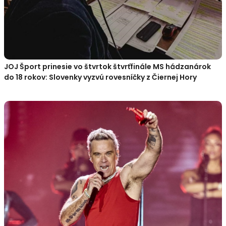
JOJ Šport prinesie vo štvrtok štvrťfinále MS hádzanárok
do 18 rokov: Slovenky vyzvú rovesníčky z Čiernej Hory