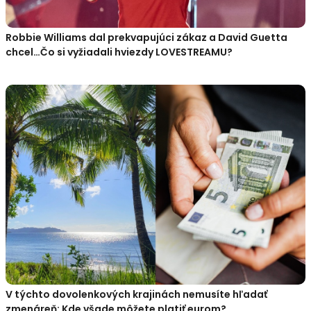
Robbie Williams dal prekvapujúci zákaz a David Guetta
chcel…Čo si vyžiadali hviezdy LOVESTREAMU?
V týchto dovolenkových krajinách nemusíte hľadať
zmenáreň: Kde všade môžete platiť eurom?