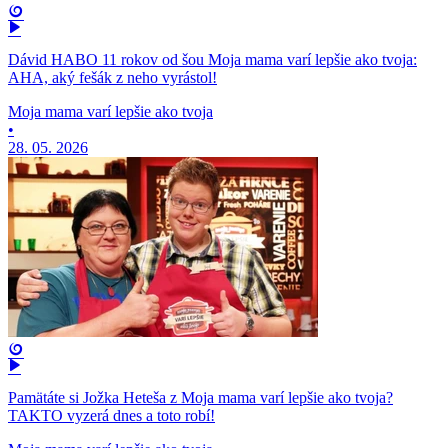
Dávid HABO 11 rokov od šou Moja mama varí lepšie ako tvoja:
AHA, aký fešák z neho vyrástol!
Moja mama varí lepšie ako tvoja
•
28. 05. 2026
Pamätáte si Jožka Heteša z Moja mama varí lepšie ako tvoja?
TAKTO vyzerá dnes a toto robí!