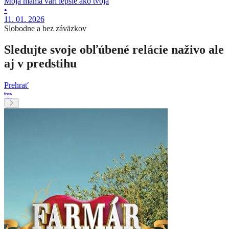
Moja mama varí lepšie ako tvoja
•
11. 01. 2026
Slobodne a bez záväzkov
Sledujte svoje obľúbené relácie naživo ale
aj v predstihu
Prehrať