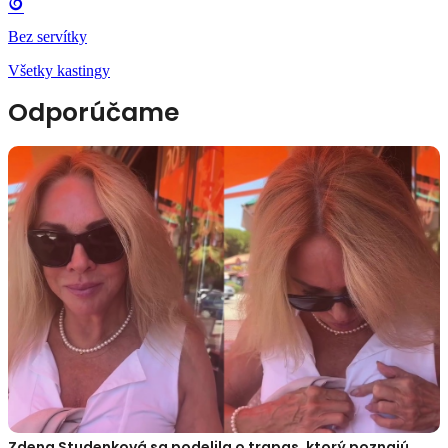
Bez servítky
Všetky kastingy
Odporúčame
Zdena Studenková sa podelila o trapas, ktorý poznajú