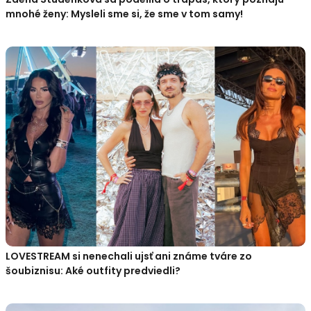
mnohé ženy: Mysleli sme si, že sme v tom samy!
LOVESTREAM si nenechali ujsť ani známe tváre zo
šoubiznisu: Aké outfity predviedli?