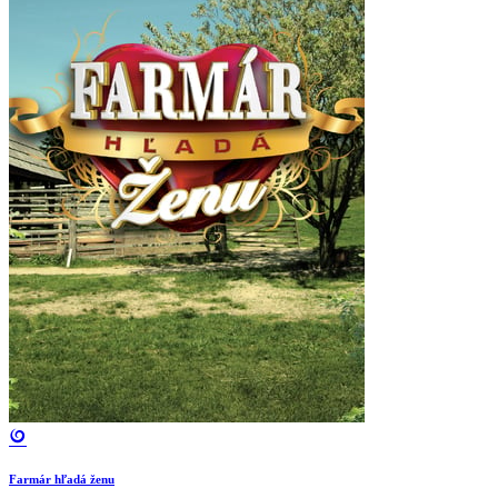
Farmár hľadá ženu