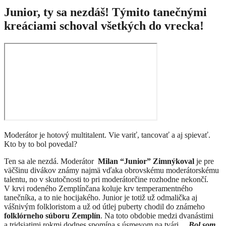
Junior, ty sa nezdáš! Týmito tanečnými
kreáciami schoval všetkých do vrecka!
Moderátor je hotový multitalent. Vie variť, tancovať a aj spievať.
Kto by to bol povedal?
Ten sa ale nezdá. Moderátor
Milan “Junior” Zimnýkoval
je pre
väčšinu divákov známy najmä vďaka obrovskému moderátorskému
talentu, no v skutočnosti to pri moderátorčine rozhodne nekončí.
V krvi rodeného Zemplínčana koluje krv temperamentného
tanečníka, a to nie hocijakého. Junior je totiž už odmalička aj
vášnivým folkloristom a už od útlej puberty chodil do známeho
folklórneho súboru Zemplín
. Na toto obdobie medzi dvanástimi
a tridsiatimi rokmi dodnes spomína s úsmevom na tvári
.
„Bol som