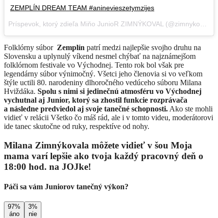
ZEMPLÍN DREAM TEAM #aninevieszetymzijes
Príspevok, ktorý zdieľa Miňo JunioR ZIMNÝKOVAL (@zimnykoval),
Folklórny súbor
Zemplín
patrí medzi najlepšie svojho druhu na
Slovensku a uplynulý víkend nesmel chýbať na najznámejšom
folklórnom festivale vo Východnej. Tento rok bol však pre
legendárny súbor výnimočný. Všetci jeho členovia si vo veľkom
štýle uctili 80. narodeniny dlhoročného vedúceho súboru Milana
Hviždáka.
Spolu s nimi si jedinečnú atmosféru vo Východnej
vychutnal aj Junior, ktorý sa zhostil funkcie rozprávača
a následne predviedol aj svoje tanečné schopnosti.
Ako ste mohli
vidieť v relácii Všetko čo máš rád, ale i v tomto videu, moderátorovi
ide tanec skutočne od ruky, respektíve od nohy.
Milana Zimnýkovala môžete vidieť v šou Moja
mama varí lepšie ako tvoja každý pracovný deň o
18:00 hod. na JOJke!
Páči sa vám Juniorov tanečný výkon?
97%
3%
áno
nie