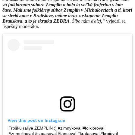
vo folklórnom súbore Zemplín a bola to veľká frajerina v tom
čase.
Mali sme folklórny súbor Zemplín v Michalovciach a tí, ktorí
sa stretávame v Bratislave, máme teraz zoskupenie Zemplín-
Bratislava, a to je skratka ZEBRA
. Šibe nám ďalej,“
vyjadril sa
úspešný moderátor.
View this post on Instagram
Trošku rallye ZEMPLÍN :) #zimnykoval #folkloroval
#zemplinoval #capasoval #tancoval #kratasoval #krojoval