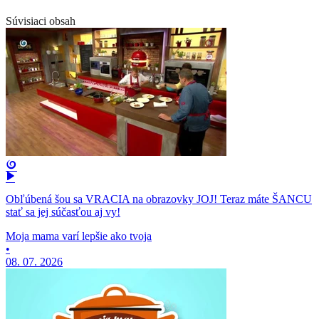
Súvisiaci obsah
Obľúbená šou sa VRACIA na obrazovky JOJ! Teraz máte ŠANCU
stať sa jej súčasťou aj vy!
Moja mama varí lepšie ako tvoja
•
08. 07. 2026