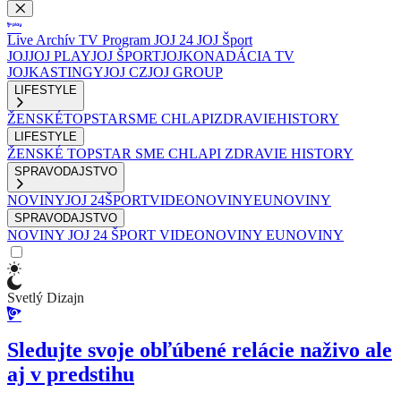
Live
Archív
TV Program
JOJ 24
JOJ Šport
JOJ
JOJ PLAY
JOJ ŠPORT
JOJKO
NADÁCIA TV
JOJ
KASTINGY
JOJ CZ
JOJ GROUP
LIFESTYLE
ŽENSKÉ
TOPSTAR
SME CHLAPI
ZDRAVIE
HISTORY
LIFESTYLE
ŽENSKÉ
TOPSTAR
SME CHLAPI
ZDRAVIE
HISTORY
SPRAVODAJSTVO
NOVINY
JOJ 24
ŠPORT
VIDEONOVINY
EUNOVINY
SPRAVODAJSTVO
NOVINY
JOJ 24
ŠPORT
VIDEONOVINY
EUNOVINY
Svetlý Dizajn
Sledujte svoje obľúbené relácie naživo ale
aj v predstihu