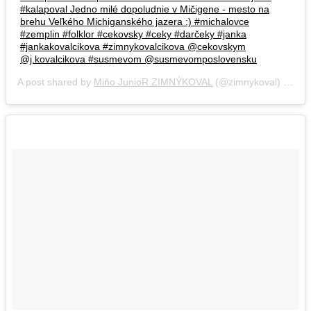
#kalapoval Jedno milé dopoludnie v Mičigene - mesto na
brehu Veľkého Michiganského jazera :) #michalovce
#zemplin #folklor #cekovsky #ceky #darčeky #janka
#jankakovalcikova #zimnykovalcikova @cekovskym
@j.kovalcikova #susmevom @susmevomposlovensku
A post shared by
Miňo JunioR ZIMNÝKOVAL
(@zimnykoval) on
Oc