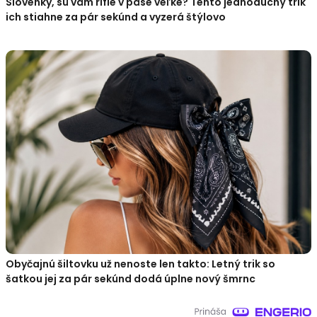
Slovenky, sú vám rifle v páse veľké? Tento jednoduchý trik
ich stiahne za pár sekúnd a vyzerá štýlovo
Obyčajnú šiltovku už nenoste len takto: Letný trik so
šatkou jej za pár sekúnd dodá úplne nový šmrnc