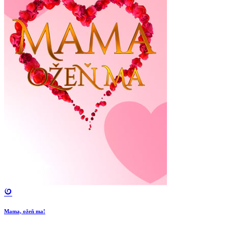
Mama, ožeň ma!