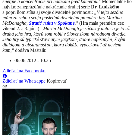
energie a koncentrácie pri natáčaní pred kamerou."
Momentálne ho
najviac zaneprázdňuje nakrúcanie druhej série
Dr. Ludského
a popri ňom stíha aj svoje divadelné povinnosti:
„V tejto sezóne
mám za sebou svoju poslednú divadelnú premiéru hry Martina
McDonagha,
Stratiť ruku v Spokane
."
(Hra mala premiéru cez
víkend 2. a 3. júna)
„
Martin McDonagh je súčasný autor a je to už
druhá jeho hra, ktorú som robil v Slovenskom národnom divadle.
Jeho hry sú typické šťavnatým jazykom, dobre napísaným, živým
dialógom a absurdnosťou, ktorú dokáže vypeckovať až neviem
kam,"
dodáva Maštalír.
06.06.2012 - 10:25
Zdieľať na Facebooku
Zdieľať na Whatsappe
Kopírovať