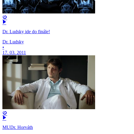
Dr. Ludsky ide do finále!
Dr. Ludsky
•
17. 03. 2011
MUDr. Horváth