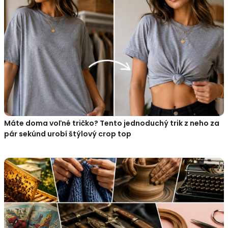
Máte doma voľné tričko? Tento jednoduchý trik z neho za
pár sekúnd urobí štýlový crop top