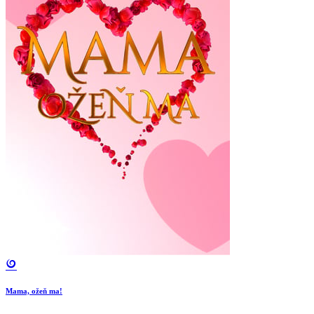
Mama, ožeň ma!