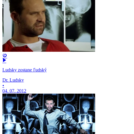
Ludsky zostane ľudský
Dr. Ludsky
•
04. 07. 2012