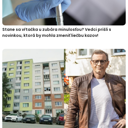
Stane sa vŕtačka u zubára minulosťou? Vedci prišli s
novinkou, ktorá by mohla zmeniť liečbu kazov!