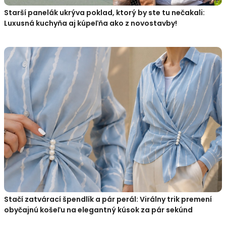
Starší panelák ukrýva poklad, ktorý by ste tu nečakali:
Luxusná kuchyňa aj kúpeľňa ako z novostavby!
Stačí zatvárací špendlík a pár perál: Virálny trik premení
obyčajnú košeľu na elegantný kúsok za pár sekúnd