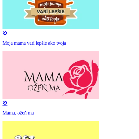
Moja mama varí lepšie ako tvoja
Mama, ožeň ma