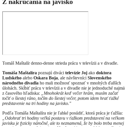
Z nakrúcania na javisko
Tomáš Maštalír denno-denne strieda prácu v televízii a v divadle.
Tomáša Maštalíra
poznajú diváci
televízie Joj
ako
doktora
Ludského
alebo
Oskara Boja
, ale návštevníci
Slovenského
národného divadla
ho mali možnosť spoznať v mnohých ďalších
úlohách. Skĺbiť prácu v televízii a v divadle nie je jednoduché najmä
z časového hľadiska:
„Mnohokrát keď večer hrám, musím začať
točiť o šiestej ráno, točím do šiestej večer, potom idem hrať ťažké
predstavenie na tri hodiny na javisko."
Podľa Tomáša Maštalíra nie je ľahké posúdiť, ktorá práca je ťažšia:
„Odohrať tri hodiny veľkú postavu v ťažkom predstavení na veľkom
javisku je fyzicky náročné, ale to neznamená, že by bolo treba menej