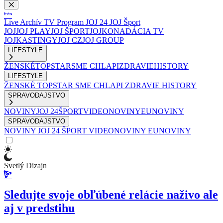
Live
Archív
TV Program
JOJ 24
JOJ Šport
JOJ
JOJ PLAY
JOJ ŠPORT
JOJKO
NADÁCIA TV
JOJ
KASTINGY
JOJ CZ
JOJ GROUP
LIFESTYLE
ŽENSKÉ
TOPSTAR
SME CHLAPI
ZDRAVIE
HISTORY
LIFESTYLE
ŽENSKÉ
TOPSTAR
SME CHLAPI
ZDRAVIE
HISTORY
SPRAVODAJSTVO
NOVINY
JOJ 24
ŠPORT
VIDEONOVINY
EUNOVINY
SPRAVODAJSTVO
NOVINY
JOJ 24
ŠPORT
VIDEONOVINY
EUNOVINY
Svetlý Dizajn
Sledujte svoje obľúbené relácie naživo ale
aj v predstihu