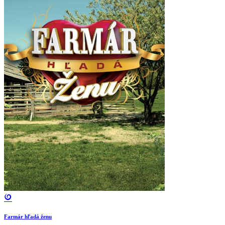
Farmár hľadá ženu