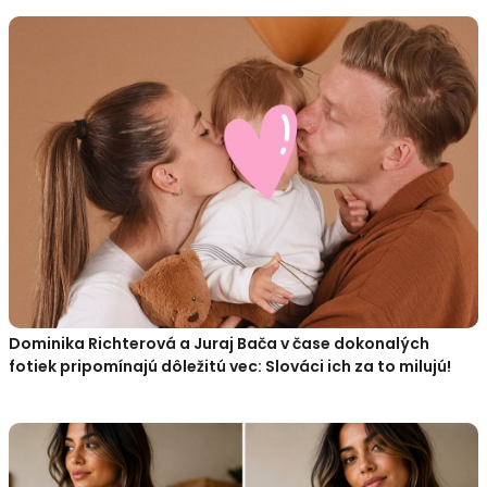
Dominika Richterová a Juraj Bača v čase dokonalých
fotiek pripomínajú dôležitú vec: Slováci ich za to milujú!