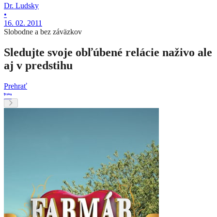
Dr. Ludsky
•
16. 02. 2011
Slobodne a bez záväzkov
Sledujte svoje obľúbené relácie naživo ale
aj v predstihu
Prehrať