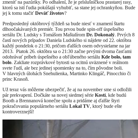
zmeniť na pazúriky. Po odhalení, že je príslušníčkou prastarej rasy,
ktorú sa istí ľudia pokúšajú vyhubiť, sa stane jej ochrankyňou. Bude
jej k tomu stačiť
Deväť životov
?
Predposledný októbrový týždeň sa bude niesť v znamení štartu
dlhoočakávaných premiér. Tou prvou bude spin-off úspešného
seriálu Dr. Ludsky s Tomášom Maštalírom
Dr. Dokonalý
. Prvých 8
častí nových prípadov Daniela Ludského si nájdete od 22. októbra
každý pondelok o 21:30, pričom ďalších osem odvysielame na jar
2013. Piatok 26. októbra sa o 21:30 začne prvými dvoma časťami
odohrávať príbeh úspešného a obľúbeného seriálu
Kde bolo, tam
bolo
. Zakliate rozprávkové bytosti sa ocitnú uväznené v reálnom
svete ľudí, ale bez jedinej spomienky na to, čím pôvodne boli.
V hlavných úlohách Snehulienka, Martinko Klingáč, Pinocchio či
princ Krasoň.
Už teraz vás môžeme ubezpečiť, že aj na november sme si odložili
pár prekvapení. Dočkáte sa novej siedmej série
Kostí
, kde budú
Booth a Brennanová konečne spolu a pridáme aj ďalšie štyri
pokračovania populárneho seriálu
Lokal TV
, ktorý bude ešte
kontroverznejší!