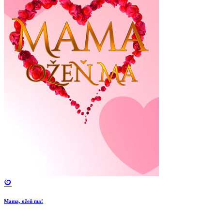
Mama, ožeň ma!