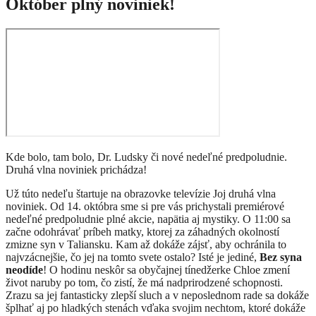
Október plný noviniek!
Kde bolo, tam bolo, Dr. Ludsky či nové nedeľné predpoludnie.
Druhá vlna noviniek prichádza!
Už túto nedeľu štartuje na obrazovke televízie Joj druhá vlna
noviniek. Od 14. októbra sme si pre vás prichystali premiérové
nedeľné predpoludnie plné akcie, napätia aj mystiky. O 11:00 sa
začne odohrávať príbeh matky, ktorej za záhadných okolností
zmizne syn v Taliansku. Kam až dokáže zájsť, aby ochránila to
najvzácnejšie, čo jej na tomto svete ostalo? Isté je jediné,
Bez syna
neodíde
! O hodinu neskôr sa obyčajnej tínedžerke Chloe zmení
život naruby po tom, čo zistí, že má nadprirodzené schopnosti.
Zrazu sa jej fantasticky zlepší sluch a v neposlednom rade sa dokáže
šplhať aj po hladkých stenách vďaka svojim nechtom, ktoré dokáže