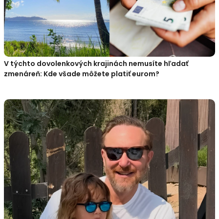
V týchto dovolenkových krajinách nemusíte hľadať
zmenáreň: Kde všade môžete platiť eurom?