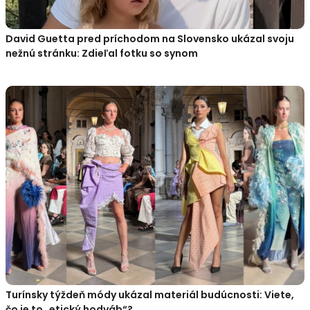
David Guetta pred príchodom na Slovensko ukázal svoju
nežnú stránku: Zdieľal fotku so synom
Turínsky týždeň módy ukázal materiál budúcnosti: Viete,
čo je to „etický hodváb“?