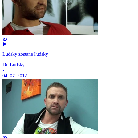
Ludsky zostane ľudský
Dr. Ludsky
•
04. 07. 2012