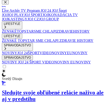
Live
Archív
TV Program
JOJ 24
JOJ Šport
JOJ
JOJ PLAY
JOJ ŠPORT
JOJKO
NADÁCIA TV
JOJ
KASTINGY
JOJ CZ
JOJ GROUP
LIFESTYLE
ŽENSKÉ
TOPSTAR
SME CHLAPI
ZDRAVIE
HISTORY
LIFESTYLE
ŽENSKÉ
TOPSTAR
SME CHLAPI
ZDRAVIE
HISTORY
SPRAVODAJSTVO
NOVINY
JOJ 24
ŠPORT
VIDEONOVINY
EUNOVINY
SPRAVODAJSTVO
NOVINY
JOJ 24
ŠPORT
VIDEONOVINY
EUNOVINY
Svetlý Dizajn
Sledujte svoje obľúbené relácie naživo ale
aj v predstihu