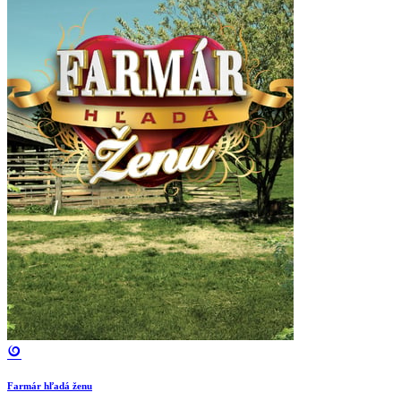
Farmár hľadá ženu