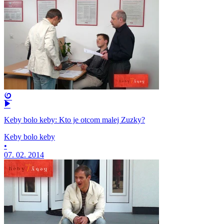
Keby bolo keby: Kto je otcom malej Zuzky?
Keby bolo keby
•
07. 02. 2014