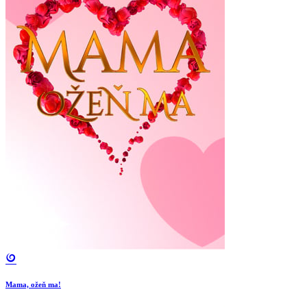
Mama, ožeň ma!