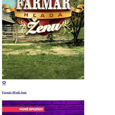
Farmár hľadá ženu