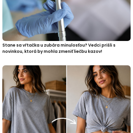
Stane sa vŕtačka u zubára minulosťou? Vedci prišli s
novinkou, ktorá by mohla zmeniť liečbu kazov!