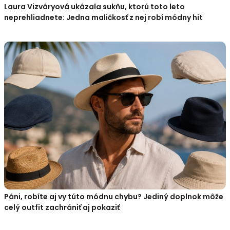
Laura Vizváryová ukázala sukňu, ktorú toto leto
neprehliadnete: Jedna maličkosť z nej robí módny hit
Páni, robíte aj vy túto módnu chybu? Jediný doplnok môže
celý outfit zachrániť aj pokaziť