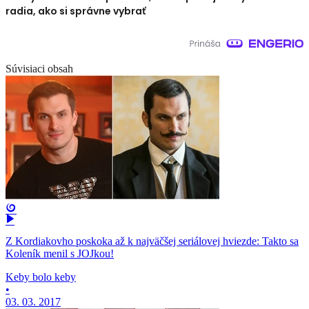
radia, ako si správne vybrať
Súvisiaci obsah
Z Kordiakovho poskoka až k najväčšej seriálovej hviezde: Takto sa
Koleník menil s JOJkou!
Keby bolo keby
•
03. 03. 2017