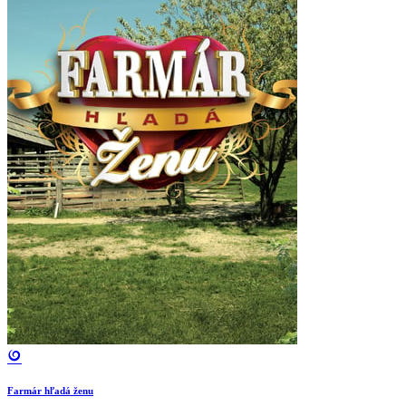
Farmár hľadá ženu