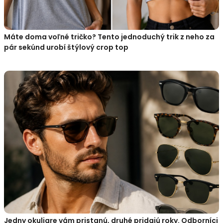
Máte doma voľné tričko? Tento jednoduchý trik z neho za
pár sekúnd urobí štýlový crop top
Jedny okuliare vám pristanú, druhé pridajú roky. Odborníci