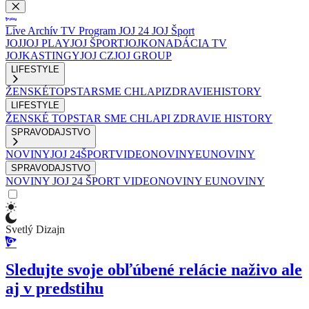
Live
Archív
TV Program
JOJ 24
JOJ Šport
JOJ
JOJ PLAY
JOJ ŠPORT
JOJKO
NADÁCIA TV
JOJ
KASTINGY
JOJ CZ
JOJ GROUP
LIFESTYLE
ŽENSKÉ
TOPSTAR
SME CHLAPI
ZDRAVIE
HISTORY
LIFESTYLE
ŽENSKÉ
TOPSTAR
SME CHLAPI
ZDRAVIE
HISTORY
SPRAVODAJSTVO
NOVINY
JOJ 24
ŠPORT
VIDEONOVINY
EUNOVINY
SPRAVODAJSTVO
NOVINY
JOJ 24
ŠPORT
VIDEONOVINY
EUNOVINY
Svetlý Dizajn
Sledujte svoje obľúbené relácie naživo ale
aj v predstihu