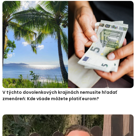
V týchto dovolenkových krajinách nemusíte hľadať
zmenáreň: Kde všade môžete platiť eurom?