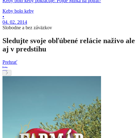
Keby bolo keby pokračuje: Pôjde Mirka na potrat?
Keby bolo keby
•
04. 02. 2014
Slobodne a bez záväzkov
Sledujte svoje obľúbené relácie naživo ale
aj v predstihu
Prehrať