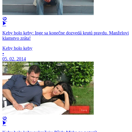
Keby bolo keby: Inge sa konečne dozvedá krutú pravdu. Manželovi
klamstvo zráta!
Keby bolo keby
•
05. 02. 2014