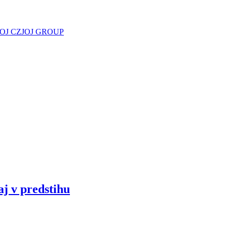
JOJ CZ
JOJ GROUP
aj v predstihu