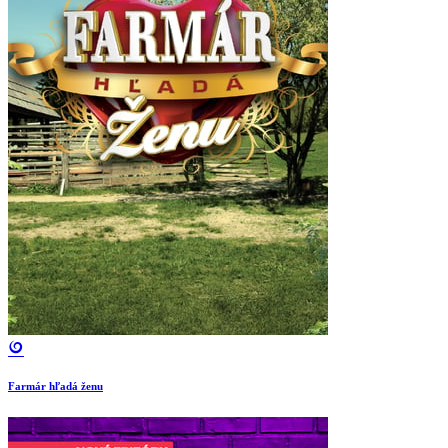
Farmár hľadá ženu