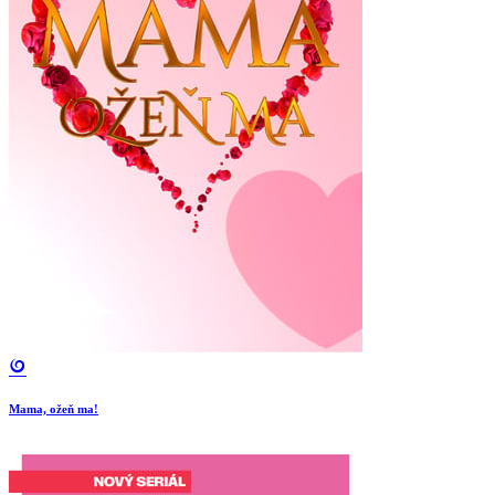
Mama, ožeň ma!