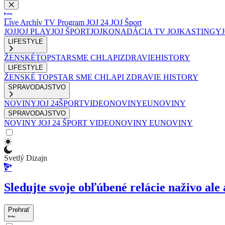
Live
Archív
TV Program
JOJ 24
JOJ Šport
JOJ
JOJ PLAY
JOJ ŠPORT
JOJKO
NADÁCIA TV JOJ
KASTINGY
LIFESTYLE
ŽENSKÉ
TOPSTAR
SME CHLAPI
ZDRAVIE
HISTORY
LIFESTYLE
ŽENSKÉ
TOPSTAR
SME CHLAPI
ZDRAVIE
HISTORY
SPRAVODAJSTVO
NOVINY
JOJ 24
ŠPORT
VIDEONOVINY
EUNOVINY
SPRAVODAJSTVO
NOVINY
JOJ 24
ŠPORT
VIDEONOVINY
EUNOVINY
Svetlý Dizajn
Sledujte svoje obľúbené relácie naživo ale 
Prehrať