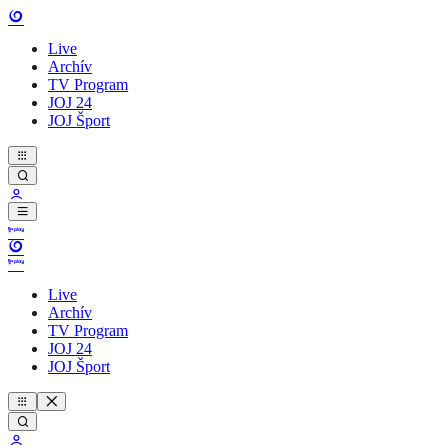
Live
Archív
TV Program
JOJ 24
JOJ Šport
Live
Archív
TV Program
JOJ 24
JOJ Šport