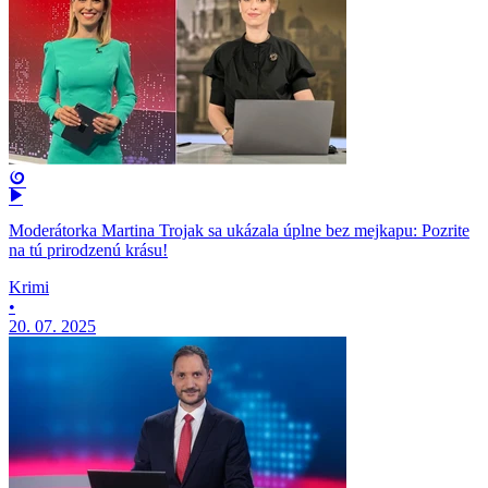
Moderátorka Martina Trojak sa ukázala úplne bez mejkapu: Pozrite
na tú prirodzenú krásu!
Krimi
•
20. 07. 2025