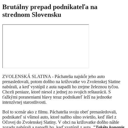
Brutálny prepad podnikateľa na
strednom Slovensku
ZVOLENSKÁ SLATINA - Páchatelia najskôr jeho auto
prenasledovali, potom doňho na križovatke vo Zvolenskej Slatine
nabúrali, a keď vystúpil z auta napadli ho zrejme železnou tyčou.
Chceli peniaze, ktoré niesol z jednej zo svojich reštaurácii. S
ťažkými poraneniami hlavy teraz podnikateľ leží na jednotke
intenzívnej starostlivosti.
Bol to scenár ako z filmu. Páchatelia svoju obeť prenasledovali,
podnikateľ si všimol auto, ktoré naňho silno svietilo, keď išiel z
Očovej do Zvolenskej Slatiny. V obci na križovatke doňho náhle
zozadu nabúrali a napadli ho, keď vystúpil z auta.
"Takéto konanie