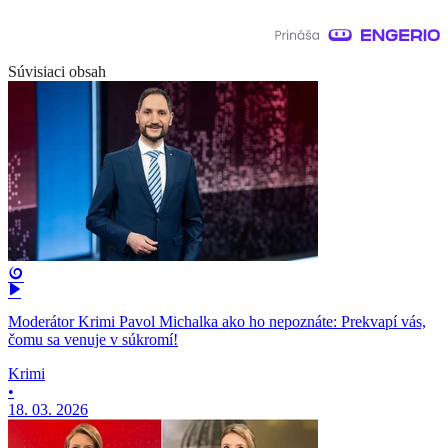
Súvisiaci obsah
Moderátor Krimi Pavol Michalka ako ho nepoznáte: Prekvapí vás,
čomu sa venuje v súkromí!
Krimi
•
18. 03. 2026