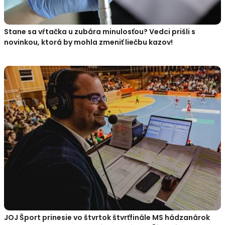
Stane sa vŕtačka u zubára minulosťou? Vedci prišli s
novinkou, ktorá by mohla zmeniť liečbu kazov!
JOJ Šport prinesie vo štvrtok štvrťfinále MS hádzanárok