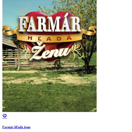
Farmár hľadá ženu