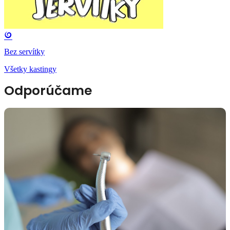
Bez servítky
Všetky kastingy
Odporúčame