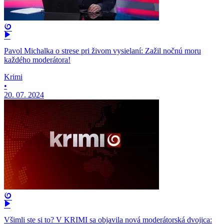
Pavol Michalka o strese pri živom vysielaní: Zažil nočnú moru
každého moderátora!
Krimi
•
20. 07. 2024
Všimli ste si to? V KRIMI sa objavila nová moderátorská dvojica: