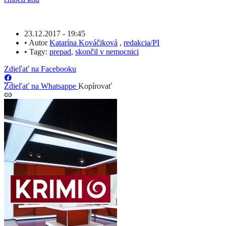
23.12.2017 - 19:45
•
Autor
Katarína Kováčiková
,
redakcia/PI
•
Tagy:
prepad
,
skončil v nemocnici
Zdieľať na Facebooku
Zdieľať na Whatsappe
Kopírovať