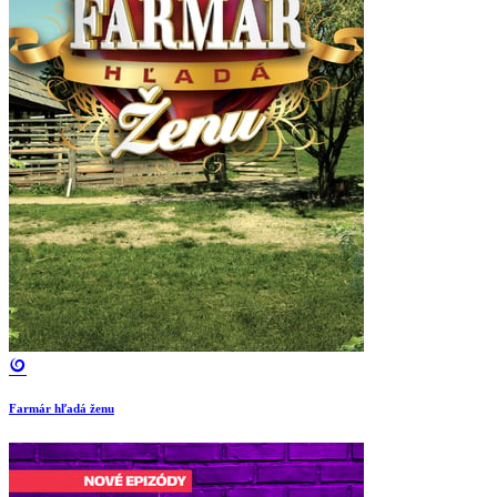
Farmár hľadá ženu