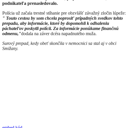
podnikateľa prenasledovalo.
Polícia už začala trestné stíhanie pre obzvlášť závažný zločin lúpeže:
" Touto cestou by som chcela poprosiť prípadných svedkov tohto
prepadu, aby informácie, ktoré by dopomohli k odhaleniu
páchateľov poskytli polícii. Za informácie ponúkame finančnú
odmenu,"
dodala na záver dcéra napadnutého muža.
Surový prepad, kedy obeť skončila v nemocnici sa stal aj v obci
Smižany.
embed kód