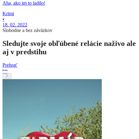
Aha, ako im to ladilo!
Krimi
•
18. 02. 2022
Slobodne a bez záväzkov
Sledujte svoje obľúbené relácie naživo ale
aj v predstihu
Prehrať