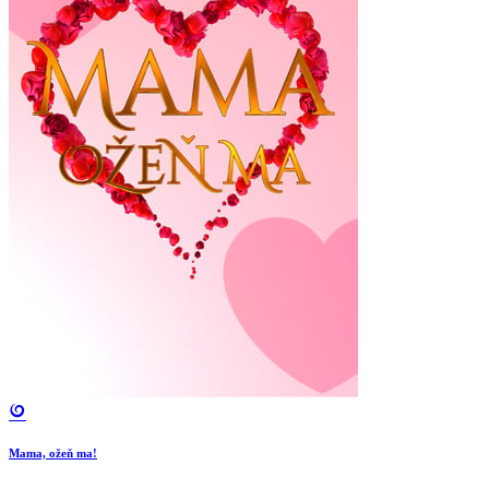
Mama, ožeň ma!