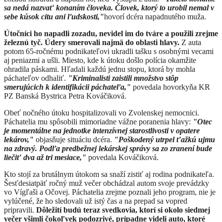
sa nedá nazvať konaním človeka. Človek, ktorý to urobil nemal v
sebe kúsok citu ani ľudskosti,"
hovorí dcéra napadnutého muža.
Útočníci ho napadli zozadu, nevidel im do tváre a použili zrejme
železnú tyč. Údery smerovali najmä do oblasti hlavy.
Z auta
potom 65-ročnému podnikateľovi ukradli tašku s osobnými vecami
aj peniazmi a ušli. Miesto, kde k útoku došlo polícia okamžite
ohradila páskami. Hľadali každú jednu stopu, ktorá by mohla
páchateľov odhaliť.
"Kriminalisti zaistili množstvo stôp
smerujúcich k identifikácii páchateľa,"
povedala hovorkyňa KR
PZ Banská Bystrica Petra Kováčiková.
Obeť nočného útoku hospitalizovali vo Zvolenskej nemocnici.
Páchatelia mu spôsobili mimoriadne vážne poranenia hlavy:
"Otec
je momentálne na jednotke intenzívnej starostlivosti v opatere
lekárov,"
objasňuje situáciu dcéra.
"Poškodený utrpel ťažkú ujmu
na zdravý. Podľa predbežnej lekárskej správy sa zo zranení bude
liečiť dva až tri mesiace,"
povedala Kováčiková.
Kto stojí za brutálnym útokom sa snaží zistiť aj rodina podnikateľa.
Šesťdesiatpäť ročný muž večer obchádzal autom svoje prevádzky
vo Vígľaši a Očovej. Páchatelia zrejme poznali jeho program, nie je
vylúčené, že ho sledovali už istý čas a na prepad sa vopred
pripravili.
Dôležití budú teraz svedkovia, ktorí si okolo siedmej
večer všimli čokoľvek podozrivé, prípadne videli auto, ktoré