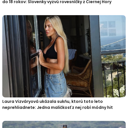
do 18 rokov: Slovenky vyzvú rovesníčky z Čiernej Hory
Laura Vizváryová ukázala sukňu, ktorú toto leto
neprehliadnete: Jedna maličkosť z nej robí módny hit