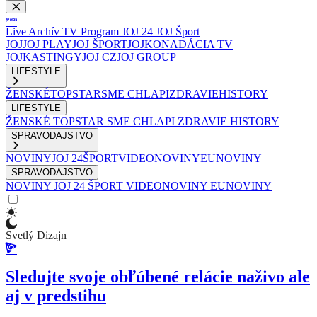
Live
Archív
TV Program
JOJ 24
JOJ Šport
JOJ
JOJ PLAY
JOJ ŠPORT
JOJKO
NADÁCIA TV
JOJ
KASTINGY
JOJ CZ
JOJ GROUP
LIFESTYLE
ŽENSKÉ
TOPSTAR
SME CHLAPI
ZDRAVIE
HISTORY
LIFESTYLE
ŽENSKÉ
TOPSTAR
SME CHLAPI
ZDRAVIE
HISTORY
SPRAVODAJSTVO
NOVINY
JOJ 24
ŠPORT
VIDEONOVINY
EUNOVINY
SPRAVODAJSTVO
NOVINY
JOJ 24
ŠPORT
VIDEONOVINY
EUNOVINY
Svetlý Dizajn
Sledujte svoje obľúbené relácie naživo ale
aj v predstihu