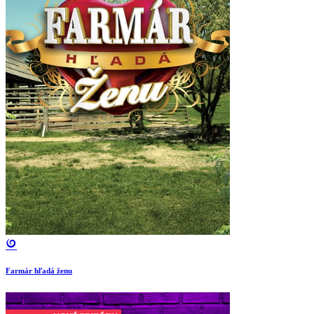
Farmár hľadá ženu