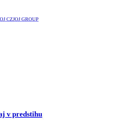
JOJ CZ
JOJ GROUP
aj v predstihu