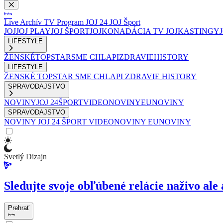
Live
Archív
TV Program
JOJ 24
JOJ Šport
JOJ
JOJ PLAY
JOJ ŠPORT
JOJKO
NADÁCIA TV JOJ
KASTINGY
LIFESTYLE
ŽENSKÉ
TOPSTAR
SME CHLAPI
ZDRAVIE
HISTORY
LIFESTYLE
ŽENSKÉ
TOPSTAR
SME CHLAPI
ZDRAVIE
HISTORY
SPRAVODAJSTVO
NOVINY
JOJ 24
ŠPORT
VIDEONOVINY
EUNOVINY
SPRAVODAJSTVO
NOVINY
JOJ 24
ŠPORT
VIDEONOVINY
EUNOVINY
Svetlý Dizajn
Sledujte svoje obľúbené relácie naživo ale 
Prehrať