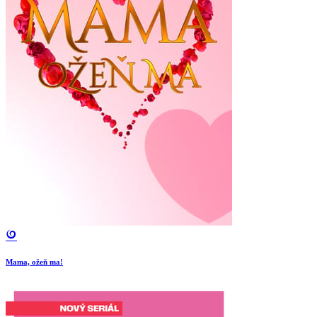
Mama, ožeň ma!