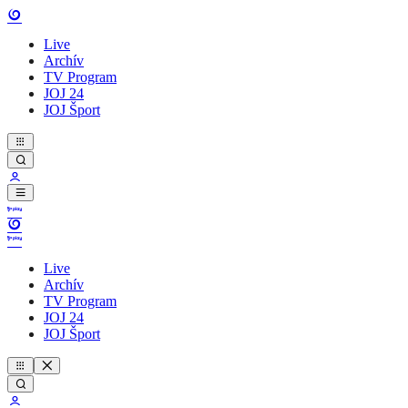
Live
Archív
TV Program
JOJ 24
JOJ Šport
Live
Archív
TV Program
JOJ 24
JOJ Šport