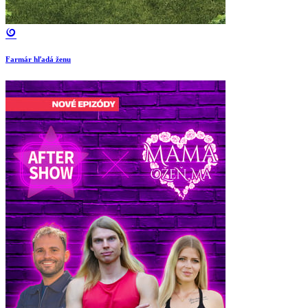
Farmár hľadá ženu