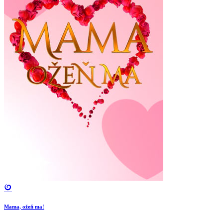
Mama, ožeň ma!