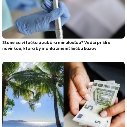
Stane sa vŕtačka u zubára minulosťou? Vedci prišli s
novinkou, ktorá by mohla zmeniť liečbu kazov!