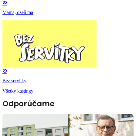
Mama, ožeň ma
Bez servítky
Všetky kastingy
Odporúčame