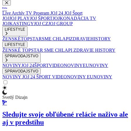
Live
Archív
TV Program
JOJ 24
JOJ Šport
JOJ
JOJ PLAY
JOJ ŠPORT
JOJKO
NADÁCIA TV
JOJ
KASTINGY
JOJ CZ
JOJ GROUP
LIFESTYLE
ŽENSKÉ
TOPSTAR
SME CHLAPI
ZDRAVIE
HISTORY
LIFESTYLE
ŽENSKÉ
TOPSTAR
SME CHLAPI
ZDRAVIE
HISTORY
SPRAVODAJSTVO
NOVINY
JOJ 24
ŠPORT
VIDEONOVINY
EUNOVINY
SPRAVODAJSTVO
NOVINY
JOJ 24
ŠPORT
VIDEONOVINY
EUNOVINY
Svetlý Dizajn
Sledujte svoje obľúbené relácie naživo ale
aj v predstihu