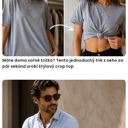
Máte doma voľné tričko? Tento jednoduchý trik z neho za
pár sekúnd urobí štýlový crop top