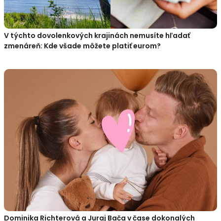
V týchto dovolenkových krajinách nemusíte hľadať
zmenáreň: Kde všade môžete platiť eurom?
Dominika Richterová a Juraj Bača v čase dokonalých