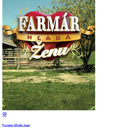
Farmár hľadá ženu