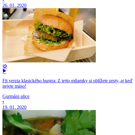
26. 01. 2020
Fit verzia klasického burgra: Z tejto mňamky si oblížete prsty, aj keď
nejete mäso!
Gurmáni ulice
•
19. 01. 2020