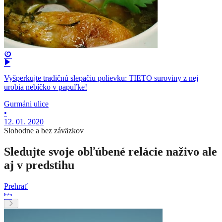
Vyšperkujte tradičnú slepačiu polievku: TIETO suroviny z nej
urobia nebíčko v papuľke!
Gurmáni ulice
•
12. 01. 2020
Slobodne a bez záväzkov
Sledujte svoje obľúbené relácie naživo ale
aj v predstihu
Prehrať