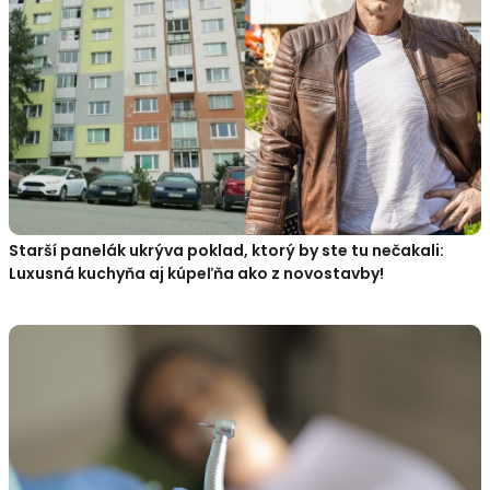
Starší panelák ukrýva poklad, ktorý by ste tu nečakali:
Luxusná kuchyňa aj kúpeľňa ako z novostavby!