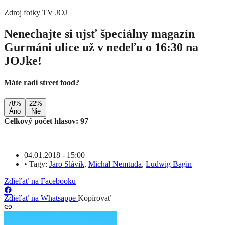
Zdroj fotky
TV JOJ
Nenechajte si ujsť špeciálny magazín
Gurmáni ulice už v nedeľu o 16:30 na
JOJke!
Máte radi street food?
78%
22%
Áno
Nie
Celkový počet hlasov: 97
04.01.2018 - 15:00
•
Tagy:
Jaro Slávik
,
Michal Nemtuda
,
Ludwig Bagin
Zdieľať na Facebooku
Zdieľať na Whatsappe
Kopírovať