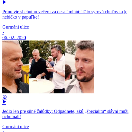
Pripravte si chutnú večeru za desať minút: Táto syrová chuťovka je
nebíčko v papuľke!
Gurmáni ulice
•
06. 02. 2020
Jedlo len pre silné žalúdky: Odpadnete, akú „špecialitu“ slávni muži
ochutnali!
Gurmáni ulice
•