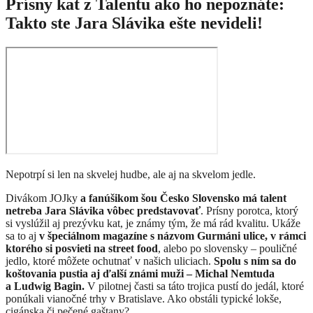
Prísny kat z Talentu ako ho nepoznáte:
Takto ste Jara Slávika ešte nevideli!
Nepotrpí si len na skvelej hudbe, ale aj na skvelom jedle.
Divákom JOJky
a fanúšikom šou Česko Slovensko má talent
netreba Jara Slávika vôbec predstavovať
. Prísny porotca, ktorý
si vyslúžil aj prezývku kat, je známy tým, že má rád kvalitu. Ukáže
sa to aj
v špeciálnom magazíne s názvom Gurmáni ulice, v rámci
ktorého si posvieti na street food
, alebo po slovensky – pouličné
jedlo, ktoré môžete ochutnať v našich uliciach.
Spolu s ním sa do
koštovania pustia aj ďalší známi muži – Michal Nemtuda
a Ludwig Bagin.
V pilotnej časti sa táto trojica pustí do jedál, ktoré
ponúkali vianočné trhy v Bratislave. Ako obstáli typické lokše,
cigánska či pečené gaštany?