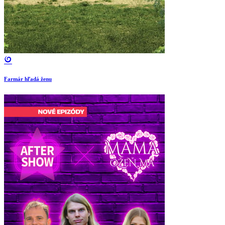
Farmár hľadá ženu