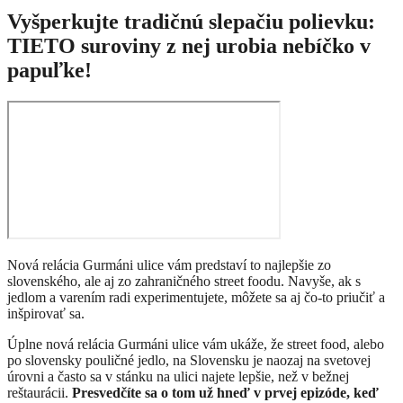
Vyšperkujte tradičnú slepačiu polievku:
TIETO suroviny z nej urobia nebíčko v
papuľke!
Nová relácia Gurmáni ulice vám predstaví to najlepšie zo
slovenského, ale aj zo zahraničného street foodu. Navyše, ak s
jedlom a varením radi experimentujete, môžete sa aj čo-to priučiť a
inšpirovať sa.
Úplne nová relácia Gurmáni ulice vám ukáže, že street food, alebo
po slovensky pouličné jedlo, na Slovensku je naozaj na svetovej
úrovni a často sa v stánku na ulici najete lepšie, než v bežnej
reštaurácii.
Presvedčíte sa o tom už hneď v prvej epizóde, keď