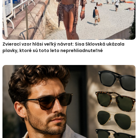
Zvierací vzor hlási veľký návrat: Sisa Sklovská ukázala
plavky, ktoré sú toto leto neprehliadnuteľné