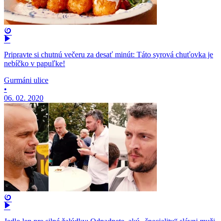
Pripravte si chutnú večeru za desať minút: Táto syrová chuťovka je
nebíčko v papuľke!
Gurmáni ulice
•
06. 02. 2020