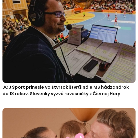
JOJ Šport prinesie vo štvrtok štvrťfinále MS hádzanárok
do 18 rokov: Slovenky vyzvú rovesníčky z Čiernej Hory