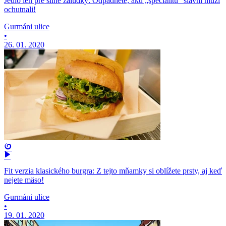
Jedlo len pre silné žalúdky: Odpadnete, akú „špecialitu“ slávni muži
ochutnali!
Gurmáni ulice
•
26. 01. 2020
Fit verzia klasického burgra: Z tejto mňamky si oblížete prsty, aj keď
nejete mäso!
Gurmáni ulice
•
19. 01. 2020