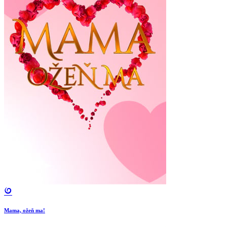
Mama, ožeň ma!