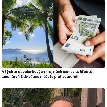
V týchto dovolenkových krajinách nemusíte hľadať
zmenáreň: Kde všade môžete platiť eurom?