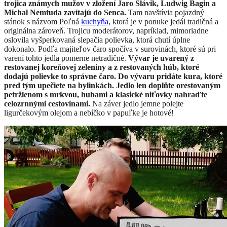
trojica známych mužov v zložení Jaro Slávik, Ludwig Bagin a
Michal Nemtuda zavítajú do Senca.
Tam navštívia pojazdný
stánok s názvom Poľná
kuchyňa
, ktorá je v ponuke jedál tradičná a
originálna zároveň. Trojicu moderátorov, napríklad, mimoriadne
oslovila vyšperkovaná slepačia polievka, ktorá chutí úplne
dokonalo. Podľa majiteľov čaro spočíva v surovinách, ktoré sú pri
varení tohto jedla pomerne netradičné.
Vývar je uvarený z
restovanej koreňovej zeleniny a z restovaných húb, ktoré
dodajú polievke to správne čaro. Do vývaru pridáte kura, ktoré
pred tým upečiete na bylinkách.
Jedlo len doplňte orestovaným
petržlenom s mrkvou, hubami a klasické niťovky nahraďte
celozrnnými cestovinami.
Na záver jedlo jemne polejte
ligurčekovým olejom a nebíčko v papuľke je hotové!