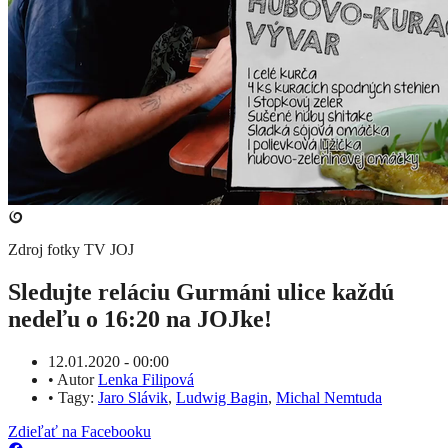
Zdroj fotky
TV JOJ
Sledujte reláciu Gurmáni ulice každú
nedeľu o 16:20 na JOJke!
12.01.2020 - 00:00
•
Autor
Lenka Filipová
•
Tagy:
Jaro Slávik
,
Ludwig Bagin
,
Michal Nemtuda
Zdieľať na Facebooku