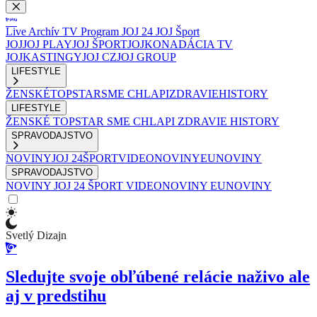
Live
Archív
TV Program
JOJ 24
JOJ Šport
JOJ
JOJ PLAY
JOJ ŠPORT
JOJKO
NADÁCIA TV
JOJ
KASTINGY
JOJ CZ
JOJ GROUP
LIFESTYLE
ŽENSKÉ
TOPSTAR
SME CHLAPI
ZDRAVIE
HISTORY
LIFESTYLE
ŽENSKÉ
TOPSTAR
SME CHLAPI
ZDRAVIE
HISTORY
SPRAVODAJSTVO
NOVINY
JOJ 24
ŠPORT
VIDEONOVINY
EUNOVINY
SPRAVODAJSTVO
NOVINY
JOJ 24
ŠPORT
VIDEONOVINY
EUNOVINY
Svetlý Dizajn
Sledujte svoje obľúbené relácie naživo ale
aj v predstihu