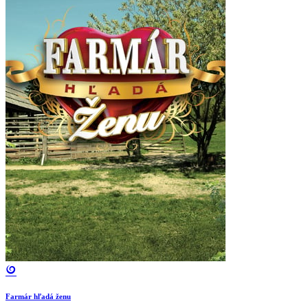
Farmár hľadá ženu