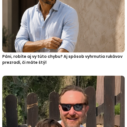
Páni, robíte aj vy túto chybu? Aj spôsob vyhrnutia rukávov
prezradí, či máte štýl