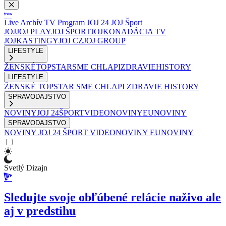
Live
Archív
TV Program
JOJ 24
JOJ Šport
JOJ
JOJ PLAY
JOJ ŠPORT
JOJKO
NADÁCIA TV
JOJ
KASTINGY
JOJ CZ
JOJ GROUP
LIFESTYLE
ŽENSKÉ
TOPSTAR
SME CHLAPI
ZDRAVIE
HISTORY
LIFESTYLE
ŽENSKÉ
TOPSTAR
SME CHLAPI
ZDRAVIE
HISTORY
SPRAVODAJSTVO
NOVINY
JOJ 24
ŠPORT
VIDEONOVINY
EUNOVINY
SPRAVODAJSTVO
NOVINY
JOJ 24
ŠPORT
VIDEONOVINY
EUNOVINY
Svetlý Dizajn
Sledujte svoje obľúbené relácie naživo ale
aj v predstihu