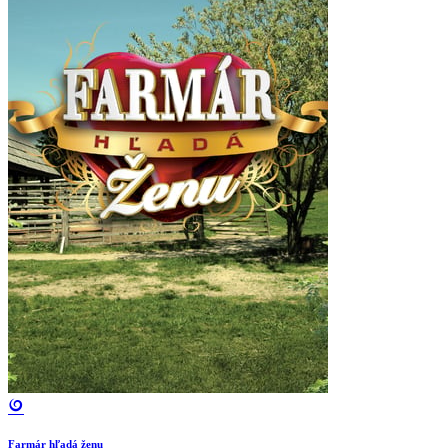
Farmár hľadá ženu