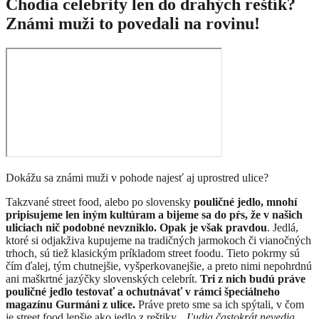
Chodia celebrity len do drahých reštík?
Známi muži to povedali na rovinu!
Dokážu sa známi muži v pohode najesť aj uprostred ulice?
Takzvané street food, alebo po slovensky
pouličné jedlo, mnohí
pripisujeme len iným kultúram a bijeme sa do pŕs, že v našich
uliciach nič podobné nevzniklo. Opak je však pravdou
. Jedlá,
ktoré si odjakživa kupujeme na tradičných jarmokoch či vianočných
trhoch, sú tiež klasickým príkladom street foodu. Tieto pokrmy sú
čím ďalej, tým chutnejšie, vyšperkovanejšie, a preto nimi nepohrdnú
ani maškrtné jazýčky slovenských celebrít.
Tri z nich budú práve
pouličné jedlo testovať a ochutnávať v rámci špeciálneho
magazínu Gurmáni z ulice.
Práve preto sme sa ich spýtali, v čom
je street food lepšie ako jedlo z reštiky. „
Ľudia častokrát nevedia,