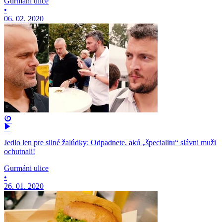
Gurmáni ulice
•
06. 02. 2020
Jedlo len pre silné žalúdky: Odpadnete, akú „špecialitu“ slávni muži
ochutnali!
Gurmáni ulice
•
26. 01. 2020