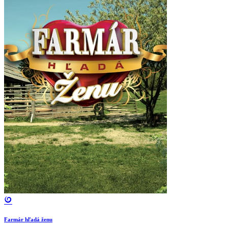
Farmár hľadá ženu