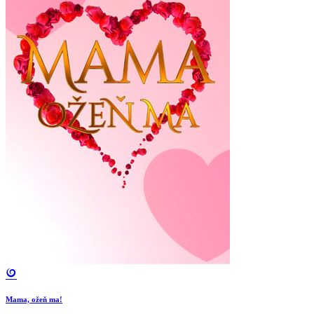
Mama, ožeň ma!