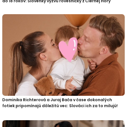
do 18 rokov: Slovenky vyzvú rovesníčky z Čiernej Hory
Dominika Richterová a Juraj Bača v čase dokonalých
fotiek pripomínajú dôležitú vec: Slováci ich za to milujú!