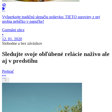
Vyšperkujte tradičnú slepačiu polievku: TIETO suroviny z nej
urobia nebíčko v papuľke!
Gurmáni ulice
•
12. 01. 2020
Slobodne a bez záväzkov
Sledujte svoje obľúbené relácie naživo ale
aj v predstihu
Prehrať