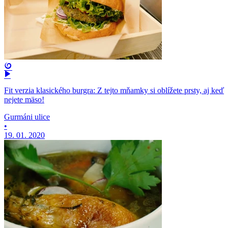
Fit verzia klasického burgra: Z tejto mňamky si oblížete prsty, aj keď
nejete mäso!
Gurmáni ulice
•
19. 01. 2020