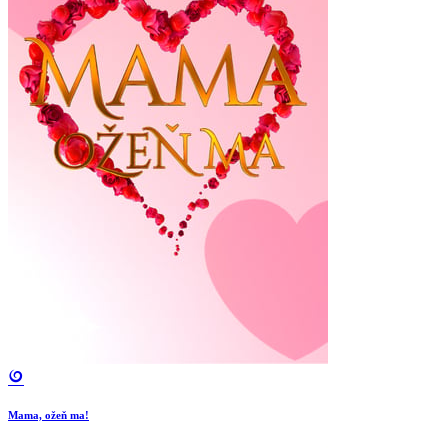
Mama, ožeň ma!