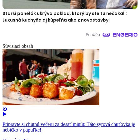
Starší panelák ukrýva poklad, ktorý by ste tu nečakali:
Luxusná kuchyňa aj kúpeľňa ako z novostavby!
Súvisiaci obsah
Pripravte si chutnú večeru za desať minút: Táto syrová chuťovka je
nebíčko v papuľke!