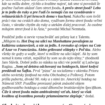
kde sa môžu dobre, rýchlo a kvalitne najesť, tak sme si povedali že
poďme ľuďom ukázať čaro street foodu
. A prečo street food? Lebo
je to jedlo do ruky a pre ľudí čo nemajú čas na vysedávanie v
reštauráciách či pri hrncoch doma v kuchyni.
Nakoľko som kvôli
práci viac na cestách ako doma, využívam formu street foodu veľmi
často, v skratke chytím do ruky a utekám ďalej pracovať. Ja osobne
milujem street food à
la Ázia
,“ povedal Michal Nemtuda.
Pouličné jedlo si nevie vynachváliť ani prísny kat z Talentu.
„
Milujem to
. Hot Dog na ulici na Manhattane považujem za
kultúrnu ustanovizeň, a nie za jedlo. A rovnako aj crépes na Cote
d’Azur vo Francúzsku. Alebo grilované oštiepky v Poľsku
. Alebo
všetky tie gofry a wafle, ktoré si môžete na ulici kúpiť. Ak by som
nemal k tomu vzťah, nepúšťal by som sa do tejto témy
,“ zhodnotil
Jaro Slávik. Dobré jedlo zo stánku na ulici vie potešiť aj Ludwiga
Bagina. „
Som od detstva odchovaný na hotdogoch, ktoré kedysi
predávali na Šafku.
Prvá "pizza" za socializmu v okienku Prioru
alebo sovietsky fastfood na rohu Obchodnej a Poštovej. Potom
prišla puberta, divoké 90. roky a s nimi tzv. Americký hotdog na
Námestí SNP. Pozdĺžne prerezaný párok znásobil objem
podlhovastého hotdogu a ostal dlhoročne bratislavským špecifikom.
Čiže k street foodu mám ambivalentný vzťah, ktorý sa však
kvalitou aj kvantitou ponuky priamoúmerne zlepšuje
,“ dodal.