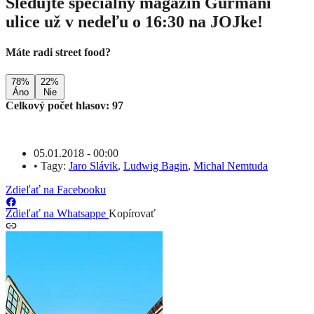
Sledujte špeciálny magazín Gurmáni
ulice už v nedeľu o 16:30 na JOJke!
Máte radi street food?
78%
22%
Áno
Nie
Celkový počet hlasov: 97
05.01.2018 - 00:00
•
Tagy:
Jaro Slávik
,
Ludwig Bagin
,
Michal Nemtuda
Zdieľať na Facebooku
Zdieľať na Whatsappe
Kopírovať