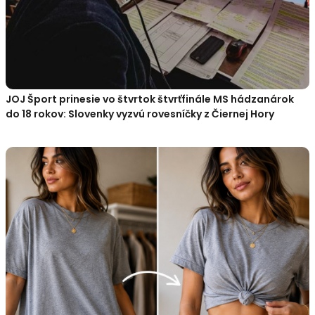
JOJ Šport prinesie vo štvrtok štvrťfinále MS hádzanárok
do 18 rokov: Slovenky vyzvú rovesníčky z Čiernej Hory