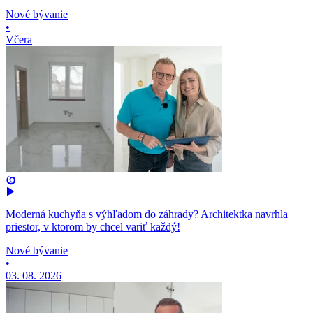
Nové bývanie
•
Včera
Moderná kuchyňa s výhľadom do záhrady? Architektka navrhla
priestor, v ktorom by chcel variť každý!
Nové bývanie
•
03. 08. 2026