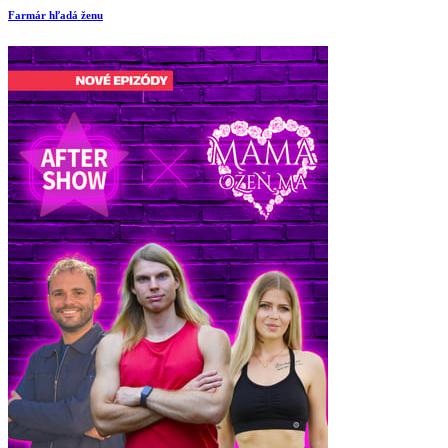
Farmár hľadá ženu