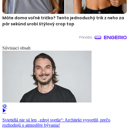
Máte doma voľné tričko? Tento jednoduchý trik z neho za
pár sekúnd urobí štýlový crop top
Súvisiaci obsah
Svietidlá nie sú len „zdroj svetla“: Architekt vysvetlil, prečo
rozhodujú o atmosfére bývania!