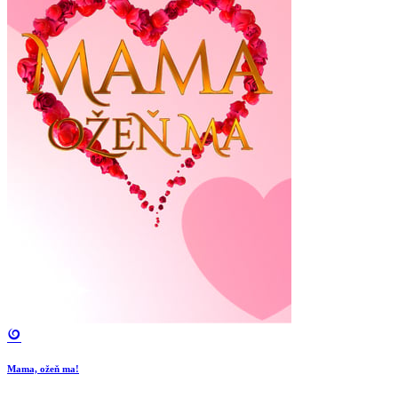
Mama, ožeň ma!