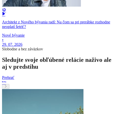
Architekt z Nového bývania radí: Na čom sa pri prerábke rozhodne
neoplatí šetriť?
Nové bývanie
•
29. 07. 2026
Slobodne a bez záväzkov
Sledujte svoje obľúbené relácie naživo ale
aj v predstihu
Prehrať