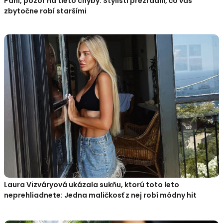
Páni, pozor na tieto chyby: Stylisti prezradili, čo vás
zbytočne robí staršími
Laura Vizváryová ukázala sukňu, ktorú toto leto
neprehliadnete: Jedna maličkosť z nej robí módny hit