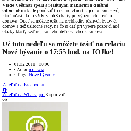
Vlado Voštinár spolu s realitnými maklérmi a ďalšími
odborníkmi
bude ponúkať tri nehnuteľnosti a jednu bonusovú,
ktorá účastníkom vždy zamieša karty pri výbere ich nového
domova. Opäť sa môžete tešiť na prehliadky rôznych bytov či
domov a tiež užitočné rady, na čo si dať pri výbere pozor či aké
otázky klásť, keď nejakú nehnuteľnosť chcete kupovať.
Už túto nedeľu sa môžete tešiť na reláciu
Nové bývanie o 17:55 hod. na JOJke!
01.02.2018 - 00:00
•
Autor
redakcia
•
Tagy:
Nové bývanie
Zdieľať na Facebooku
Zdieľať na Whatsappe
Kopírovať