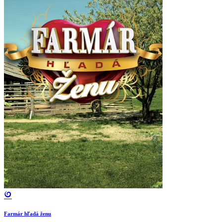
Farmár hľadá ženu