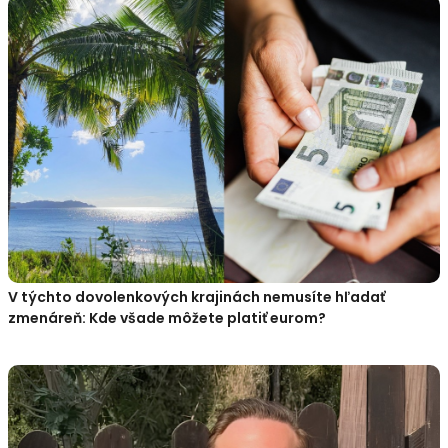
V týchto dovolenkových krajinách nemusíte hľadať
zmenáreň: Kde všade môžete platiť eurom?