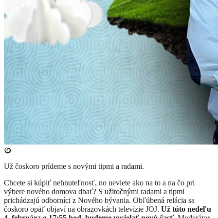
Už čoskoro prídeme s novými tipmi a radami.
Chcete si kúpiť nehnuteľnosť, no neviete ako na to a na čo pri
výbere nového domova dbať? S užitočnými radami a tipmi
prichádzajú odborníci z Nového bývania. Obľúbená relácia sa
čoskoro opäť objaví na obrazovkách televízie JOJ.
Už túto nedeľu
4. februára o 17:55 hod. budeme vysielať novú časť.
Moderátor