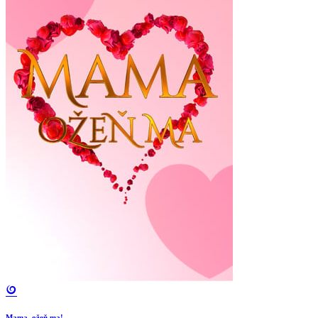
Mama, ožeň ma!