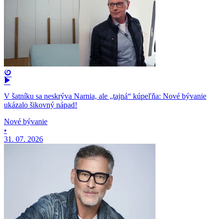
V šatníku sa neskrýva Narnia, ale „tajná“ kúpeľňa: Nové bývanie
ukázalo šikovný nápad!
Nové bývanie
•
31. 07. 2026