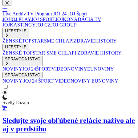
Live
Archív
TV Program
JOJ 24
JOJ Šport
JOJ
JOJ PLAY
JOJ ŠPORT
JOJKO
NADÁCIA TV
JOJ
KASTINGY
JOJ CZ
JOJ GROUP
LIFESTYLE
ŽENSKÉ
TOPSTAR
SME CHLAPI
ZDRAVIE
HISTORY
LIFESTYLE
ŽENSKÉ
TOPSTAR
SME CHLAPI
ZDRAVIE
HISTORY
SPRAVODAJSTVO
NOVINY
JOJ 24
ŠPORT
VIDEONOVINY
EUNOVINY
SPRAVODAJSTVO
NOVINY
JOJ 24
ŠPORT
VIDEONOVINY
EUNOVINY
Svetlý Dizajn
Sledujte svoje obľúbené relácie naživo ale
aj v predstihu