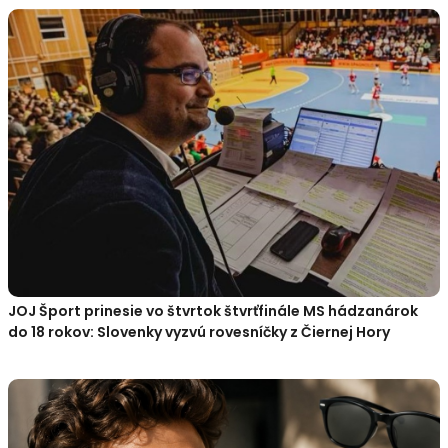
JOJ Šport prinesie vo štvrtok štvrťfinále MS hádzanárok
do 18 rokov: Slovenky vyzvú rovesníčky z Čiernej Hory