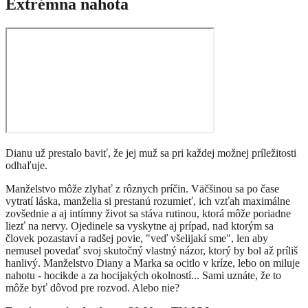
Extrémna nahota
Dianu už prestalo baviť, že jej muž sa pri každej možnej príležitosti
odhaľuje.
Manželstvo môže zlyhať z rôznych príčin. Väčšinou sa po čase
vytratí láska, manželia si prestanú rozumieť, ich vzťah maximálne
zovšednie a aj intímny život sa stáva rutinou, ktorá môže poriadne
liezť na nervy. Ojedinele sa vyskytne aj prípad, nad ktorým sa
človek pozastaví a radšej povie, "veď všelijakí sme", len aby
nemusel povedať svoj skutočný vlastný názor, ktorý by bol až príliš
hanlivý. Manželstvo Diany a Marka sa ocitlo v kríze, lebo on miluje
nahotu - hocikde a za hocijakých okolností... Sami uznáte, že to
môže byť dôvod pre rozvod. Alebo nie?