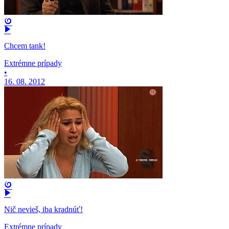
Chcem tank!
Extrémne prípady
•
16. 08. 2012
Nič nevieš, iba kradnúť!
Extrémne prípady