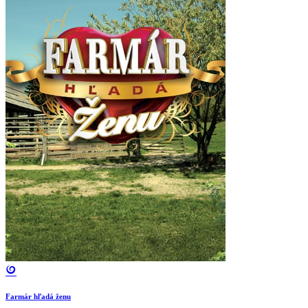
Farmár hľadá ženu