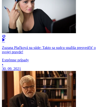
Zuzana Plačková na súde: Takto sa sudcu snažila presvedčiť o
svojej pravde!
Extrémne prípady
•
30. 09. 2021