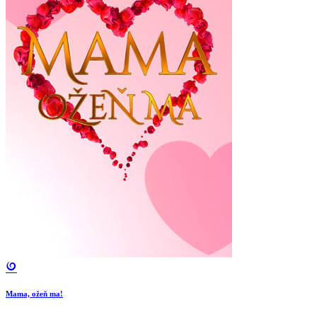
Mama, ožeň ma!