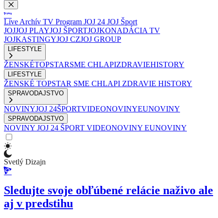
Live
Archív
TV Program
JOJ 24
JOJ Šport
JOJ
JOJ PLAY
JOJ ŠPORT
JOJKO
NADÁCIA TV
JOJ
KASTINGY
JOJ CZ
JOJ GROUP
LIFESTYLE
ŽENSKÉ
TOPSTAR
SME CHLAPI
ZDRAVIE
HISTORY
LIFESTYLE
ŽENSKÉ
TOPSTAR
SME CHLAPI
ZDRAVIE
HISTORY
SPRAVODAJSTVO
NOVINY
JOJ 24
ŠPORT
VIDEONOVINY
EUNOVINY
SPRAVODAJSTVO
NOVINY
JOJ 24
ŠPORT
VIDEONOVINY
EUNOVINY
Svetlý Dizajn
Sledujte svoje obľúbené relácie naživo ale
aj v predstihu