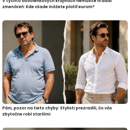
V týchto dovolenkových krajinách nemusíte hľadať
zmenáreň: Kde všade môžete platiť eurom?
Páni, pozor na tieto chyby: Stylisti prezradili, čo vás
zbytočne robí staršími