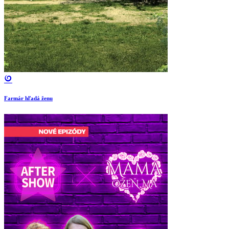
Farmár hľadá ženu