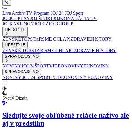
Live
Archív
TV Program
JOJ 24
JOJ Šport
JOJ
JOJ PLAY
JOJ ŠPORT
JOJKO
NADÁCIA TV
JOJ
KASTINGY
JOJ CZ
JOJ GROUP
LIFESTYLE
ŽENSKÉ
TOPSTAR
SME CHLAPI
ZDRAVIE
HISTORY
LIFESTYLE
ŽENSKÉ
TOPSTAR
SME CHLAPI
ZDRAVIE
HISTORY
SPRAVODAJSTVO
NOVINY
JOJ 24
ŠPORT
VIDEONOVINY
EUNOVINY
SPRAVODAJSTVO
NOVINY
JOJ 24
ŠPORT
VIDEONOVINY
EUNOVINY
Svetlý Dizajn
Sledujte svoje obľúbené relácie naživo ale
aj v predstihu