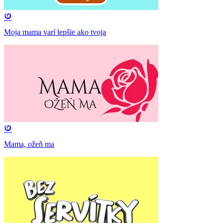
Moja mama varí lepšie ako tvoja
Mama, ožeň ma