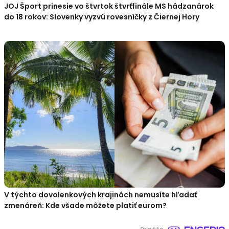
JOJ Šport prinesie vo štvrtok štvrťfinále MS hádzanárok
do 18 rokov: Slovenky vyzvú rovesníčky z Čiernej Hory
V týchto dovolenkových krajinách nemusíte hľadať
zmenáreň: Kde všade môžete platiť eurom?