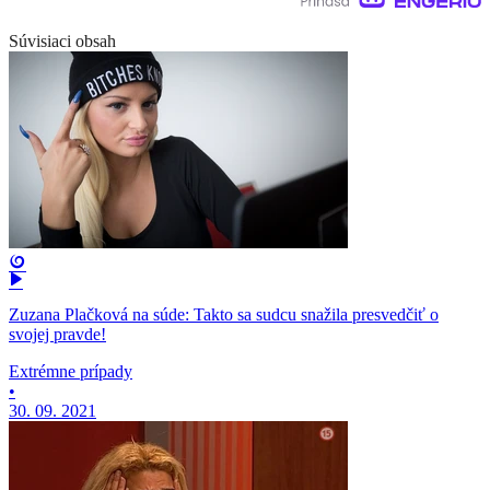
Súvisiaci obsah
Zuzana Plačková na súde: Takto sa sudcu snažila presvedčiť o
svojej pravde!
Extrémne prípady
•
30. 09. 2021