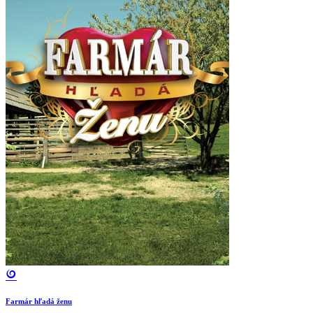
Farmár hľadá ženu