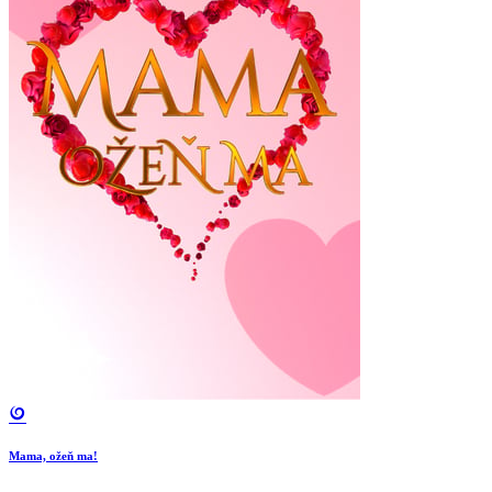
Mama, ožeň ma!