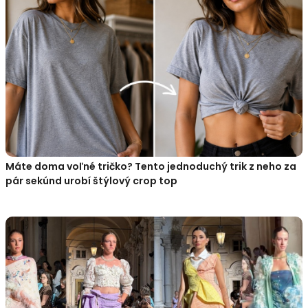
Máte doma voľné tričko? Tento jednoduchý trik z neho za
pár sekúnd urobí štýlový crop top