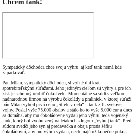
Chcem tank!
Sympatický dôchodca chce svoju výhru, aj keď tank nemá kde
zaparkovať.
Pán Milan, sympatický dôchodca, si voľné dni kráti
spotrebiteľskými súťažami. Jeho jediným cieľom sú výhry a pre ich
zisk je schopný urobiť čokoľvek. Momentálne sa súdi s veľkou
nadnárodnou firmou na výrobu čokolády a praliniek, v ktorej súťaži
pán Milan vyhral prvú cenu „Strelu z dela“ – tank z II. svetovej
vojny. Poslal vyše 75.000 obalov a stálo ho to vyše 5.000 eur a dnes
sa domáha, aby mu čokoládovne vydali jeho výhru, teda vojenský
tank, ktorý bol vyobrazený na letákoch s logom „Vyhraj tank“. Pred
súdom svedčí jeho syn aj predavačka a obaja prosia šéfku
čokoládovní, aby mu výhru vydala, nech majú už konečne pokoj.