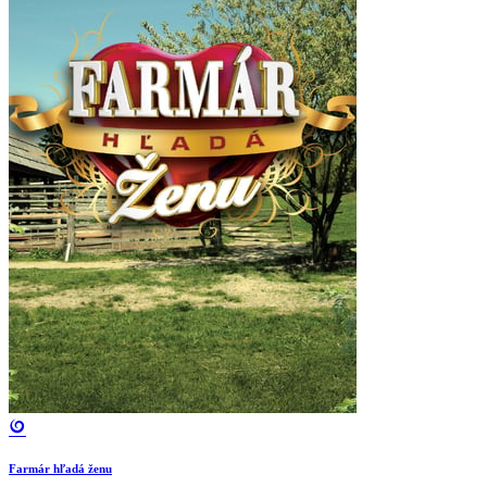
Farmár hľadá ženu