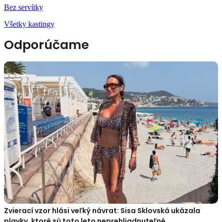
Bez servítky
Všetky kastingy
Odporúčame
Zvierací vzor hlási veľký návrat: Sisa Sklovská ukázala
plavky, ktoré sú toto leto neprehliadnuteľné