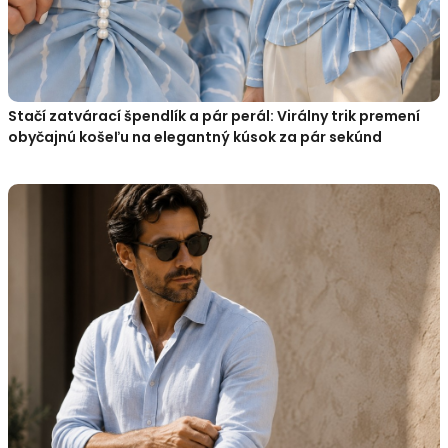
Stačí zatvárací špendlík a pár perál: Virálny trik premení
obyčajnú košeľu na elegantný kúsok za pár sekúnd