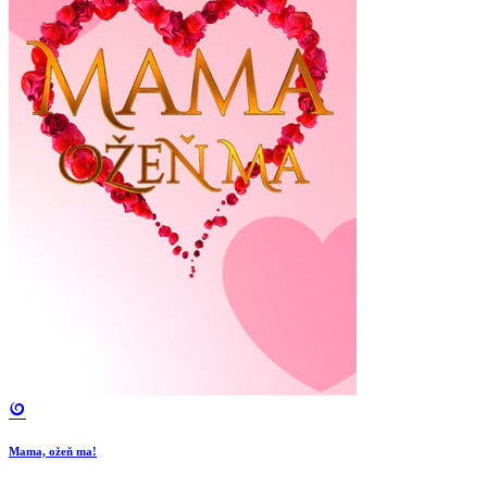
Mama, ožeň ma!