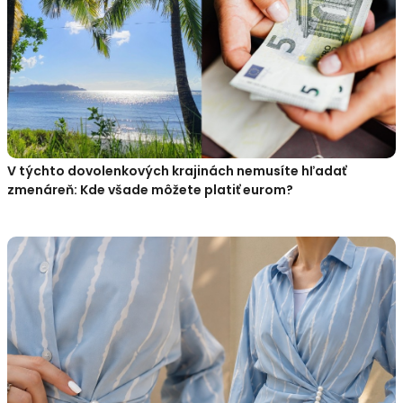
V týchto dovolenkových krajinách nemusíte hľadať
zmenáreň: Kde všade môžete platiť eurom?