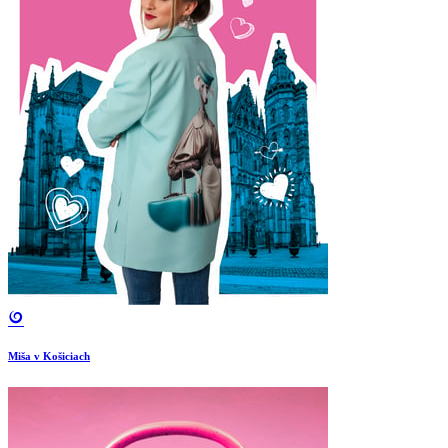
Miša v Košiciach