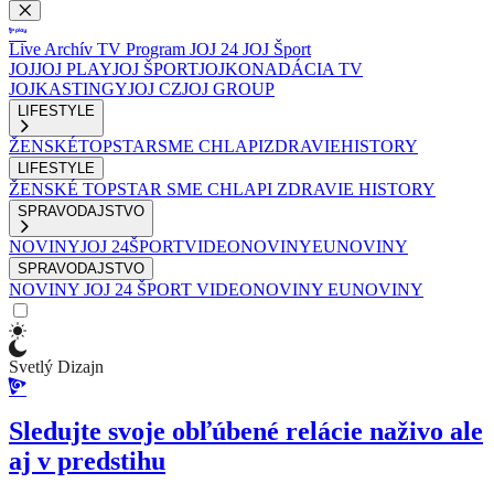
Live
Archív
TV Program
JOJ 24
JOJ Šport
JOJ
JOJ PLAY
JOJ ŠPORT
JOJKO
NADÁCIA TV
JOJ
KASTINGY
JOJ CZ
JOJ GROUP
LIFESTYLE
ŽENSKÉ
TOPSTAR
SME CHLAPI
ZDRAVIE
HISTORY
LIFESTYLE
ŽENSKÉ
TOPSTAR
SME CHLAPI
ZDRAVIE
HISTORY
SPRAVODAJSTVO
NOVINY
JOJ 24
ŠPORT
VIDEONOVINY
EUNOVINY
SPRAVODAJSTVO
NOVINY
JOJ 24
ŠPORT
VIDEONOVINY
EUNOVINY
Svetlý Dizajn
Sledujte svoje obľúbené relácie naživo ale
aj v predstihu