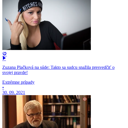
Zuzana Plačková na súde: Takto sa sudcu snažila presvedčiť o
svojej pravde!
Extrémne prípady
•
30. 09. 2021