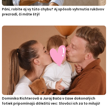
Páni, robíte aj vy túto chybu? Aj spôsob vyhrnutia rukávov
prezradí, či máte štýl
Dominika Richterová a Juraj Bača v čase dokonalých
fotiek pripomínajú dôležitú vec: Slováci ich za to milujú!