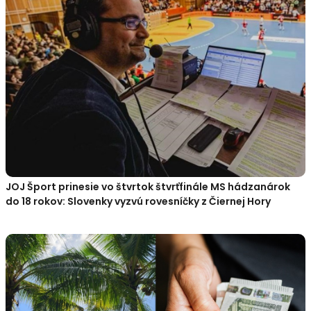
JOJ Šport prinesie vo štvrtok štvrťfinále MS hádzanárok
do 18 rokov: Slovenky vyzvú rovesníčky z Čiernej Hory