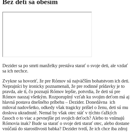
Bez detí sa obesím
Dezider sa po smrti manželky prestáva starať o svoje deti, ale vzdať
sa ich nechce.
Zvykne sa hovoriť, že pre Rómov sú najväčším bohatstvom ich deti.
Neprajníci by ironicky poznamenali, že pre rodinné prídavky je to
pravda, ale tí, čo poznajú Rómov lepšie, potvrdia, že deti sú pre
Rómov naozaj všetkým. Rozporuplný vzťah ku svojim deťom má aj
hlavná postava dnešného príbehu – Dezider. Donedávna ich
miloval nadovšetko, odkedy však tragicky prišiel o ženu, deti sú mu
doslova ukradnuté. Nemal by však otec stáť v týchto ťažkých
časoch o to viac a pevnejšie pri svojich deťoch? Alebo to vnímajú
Rómovia inak? Bude sa starať o svoje deti starať otec, alebo dostane
vnúčatá do starostlivosti babka? Dezider tvrdí, že ich chce iba zdroj