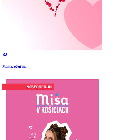
Mama, ožeň ma!