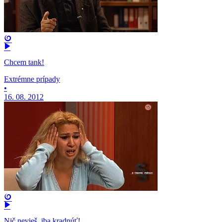
Chcem tank!
Extrémne prípady
•
16. 08. 2012
Nič nevieš, iba kradnúť!