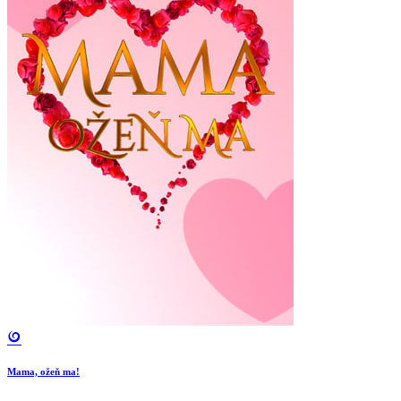
Mama, ožeň ma!