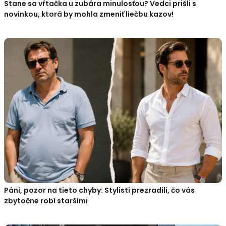
Stane sa vŕtačka u zubára minulosťou? Vedci prišli s
novinkou, ktorá by mohla zmeniť liečbu kazov!
Páni, pozor na tieto chyby: Stylisti prezradili, čo vás
zbytočne robí staršími