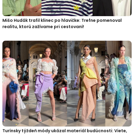
Mišo Hudák trafil klinec po hlavičke: Trefne pomenoval
realitu, ktorú zažívame pri cestovaní!
Turínsky týždeň módy ukázal materiál budúcnosti: Viete,