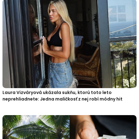
Laura Vizváryová ukázala sukňu, ktorú toto leto
neprehliadnete: Jedna maličkosť z nej robí módny hit