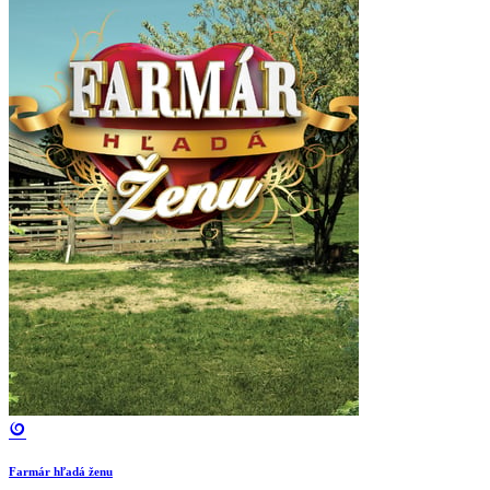
Farmár hľadá ženu