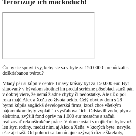
Terorizuje ich mačkoduch!
Čo by ste spravili vy, keby ste sa v byte za 150 000 € prebúdzali s
doškriabanou tvárou?
Mladý pár si kúpil v centre Trnavy krásny byt za 150.000 eur. Byt
situovaný v bývalom sirotinci im predal seriózne pôsobiaci starší pán
v dobrej viere, že nemá žiadne chyby či nedostatky. Ale už o pol
roka majú Alex a Xeňa zo života peklo. Celý obytný dom s 28
bytmi kúpila anglická developerská firma, ktorá chce všetkým
nájomníkom byty vyplatiť a vysťahovať ich. Odstavili vodu, plyn a
elektrinu, zvýšili fond opráv na 1.000 eur mesačne a začali
realizovať rekonštrukčné práce. V dome ostali s majiteľmi bytov už
len štyri rodiny, medzi nimi aj Alex a Xeňa, v ktorých byte, navyše,
ešte aj straší. Od polnoci sa tam údajne ozývajú rôzne škrekoty,