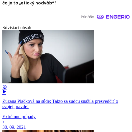
čo je to „etický hodváb“?
Súvisiaci obsah
Zuzana Plačková na súde: Takto sa sudcu snažila presvedčiť o
svojej pravde!
Extrémne prípady
•
30. 09. 2021