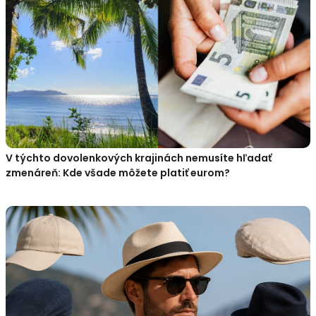
V týchto dovolenkových krajinách nemusíte hľadať
zmenáreň: Kde všade môžete platiť eurom?