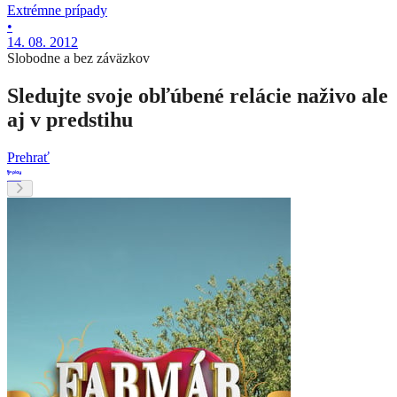
Extrémne prípady
•
14. 08. 2012
Slobodne a bez záväzkov
Sledujte svoje obľúbené relácie naživo ale
aj v predstihu
Prehrať