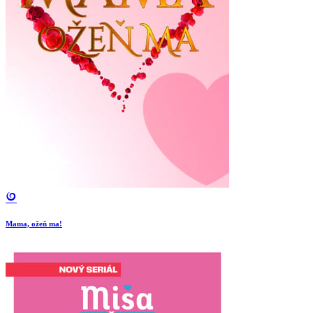
Mama, ožeň ma!