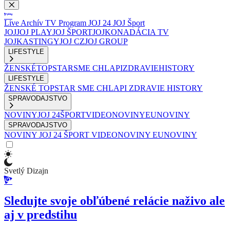
Live
Archív
TV Program
JOJ 24
JOJ Šport
JOJ
JOJ PLAY
JOJ ŠPORT
JOJKO
NADÁCIA TV
JOJ
KASTINGY
JOJ CZ
JOJ GROUP
LIFESTYLE
ŽENSKÉ
TOPSTAR
SME CHLAPI
ZDRAVIE
HISTORY
LIFESTYLE
ŽENSKÉ
TOPSTAR
SME CHLAPI
ZDRAVIE
HISTORY
SPRAVODAJSTVO
NOVINY
JOJ 24
ŠPORT
VIDEONOVINY
EUNOVINY
SPRAVODAJSTVO
NOVINY
JOJ 24
ŠPORT
VIDEONOVINY
EUNOVINY
Svetlý Dizajn
Sledujte svoje obľúbené relácie naživo ale
aj v predstihu