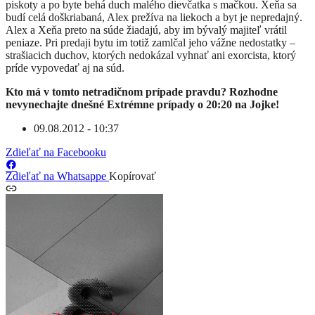
piskoty a po byte behá duch malého dievčatka s mačkou. Xeňa sa
budí celá doškriabaná, Alex prežíva na liekoch a byt je nepredajný.
Alex a Xeňa preto na súde žiadajú, aby im bývalý majiteľ vrátil
peniaze. Pri predaji bytu im totiž zamlčal jeho vážne nedostatky –
strašiacich duchov, ktorých nedokázal vyhnať ani exorcista, ktorý
príde vypovedať aj na súd.
Kto má v tomto netradičnom prípade pravdu? Rozhodne
nevynechajte dnešné Extrémne prípady o 20:20 na Jojke!
09.08.2012 - 10:37
Zdieľať na Facebooku
Zdieľať na Whatsappe
Kopírovať