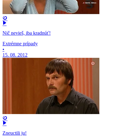
Nič nevieš, iba kradnúť!
Extrémne prípady
•
15. 08. 2012
Zneuctili ju!