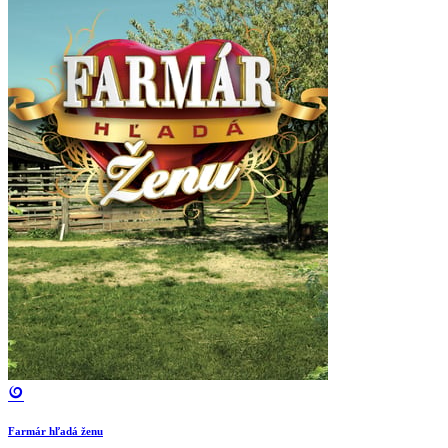
Farmár hľadá ženu