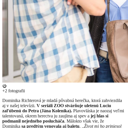
+2
fotografii
​Dominika Richterová je mladá pôvabná herečka, ktorá zahviezdila
aj v našej televízii.
V seriáli ZOO stvárňuje uletenú Luciu
zaľúbenú do Petra (Jána Koleníka).
Plavovláska je naozaj veľmi
talentovaná, okrem herectva ju zaujíma aj spev a
jej hlas si
podmanil nejedného poslucháča
. Málokto však vie, že
Dominika
sa predtým venovala aj baletu
.
,,Život mi ho priniesol