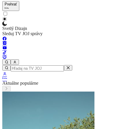
Prehrať
Svetlý Dizajn
Sleduj TV JOJ správy
Aktuálne populárne