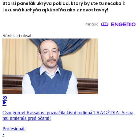
Starší panelák ukrýva poklad, ktorý by ste tu nečakali:
Luxusná kuchyňa aj kúpeľňa ako z novostavby!
Súvisiaci obsah
Csongorovi Kassaiovi poznačila život rodinná TRAGÉDIA: Sestra
mu umierala pred očami!
Profesionáli
•