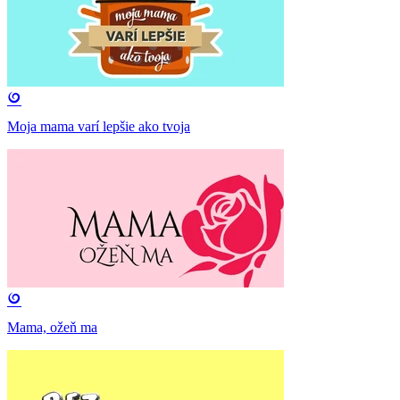
Moja mama varí lepšie ako tvoja
Mama, ožeň ma