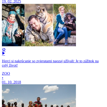
19. 02. 2025
Herci si nakrúcanie so zvieratami naozaj užívali: Je to zážitok na
celý život!
ZOO
•
01. 10. 2018