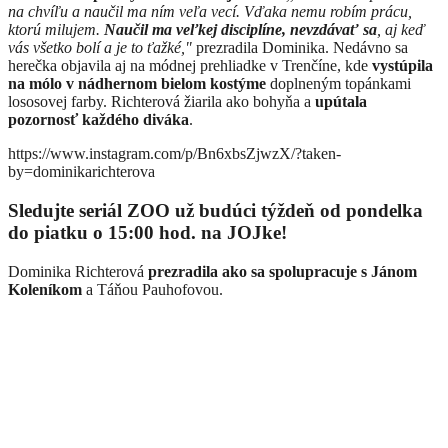
na chvíľu a naučil ma ním veľa vecí. Vďaka nemu robím prácu,
ktorú milujem.
Naučil ma veľkej disciplíne, nevzdávať sa
, aj keď
vás všetko bolí a je to ťažké,"
prezradila Dominika. Nedávno sa
herečka objavila aj na módnej prehliadke v Trenčíne, kde
vystúpila
na mólo v nádhernom bielom kostýme
doplneným topánkami
lososovej farby. Richterová žiarila ako bohyňa a
upútala
pozornosť každého diváka
.
https://www.instagram.com/p/Bn6xbsZjwzX/?taken-
by=dominikarichterova
Sledujte seriál ZOO už budúci týždeň od pondelka
do piatku o 15:00 hod. na JOJke!
Dominika Richterová
prezradila ako sa spolupracuje s Jánom
Koleníkom
a Táňou Pauhofovou.