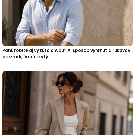
Páni, robíte aj vy túto chybu? Aj spôsob vyhrnutia rukávov
prezradí, či máte štýl