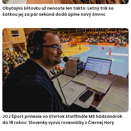
Obyčajnú šiltovku už nenoste len takto: Letný trik so
šatkou jej za pár sekúnd dodá úplne nový šmrnc
JOJ Šport prinesie vo štvrtok štvrťfinále MS hádzanárok
do 18 rokov: Slovenky vyzvú rovesníčky z Čiernej Hory