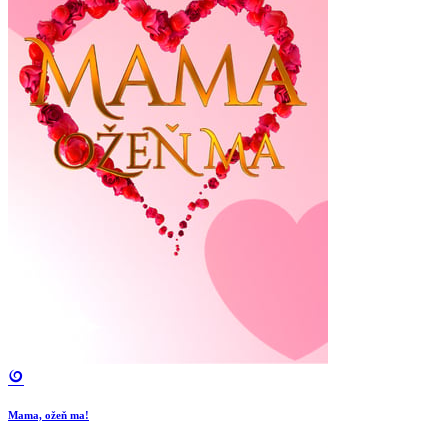
Mama, ožeň ma!