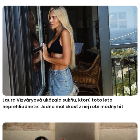
Laura Vizváryová ukázala sukňu, ktorú toto leto
neprehliadnete: Jedna maličkosť z nej robí módny hit