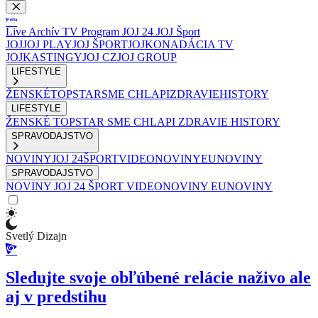
Live
Archív
TV Program
JOJ 24
JOJ Šport
JOJ
JOJ PLAY
JOJ ŠPORT
JOJKO
NADÁCIA TV
JOJ
KASTINGY
JOJ CZ
JOJ GROUP
LIFESTYLE
ŽENSKÉ
TOPSTAR
SME CHLAPI
ZDRAVIE
HISTORY
LIFESTYLE
ŽENSKÉ
TOPSTAR
SME CHLAPI
ZDRAVIE
HISTORY
SPRAVODAJSTVO
NOVINY
JOJ 24
ŠPORT
VIDEONOVINY
EUNOVINY
SPRAVODAJSTVO
NOVINY
JOJ 24
ŠPORT
VIDEONOVINY
EUNOVINY
Svetlý Dizajn
Sledujte svoje obľúbené relácie naživo ale
aj v predstihu