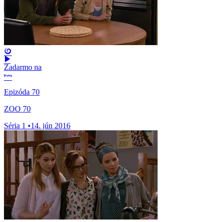
Zadarmo na
Epizóda 70
ZOO 70
Séria 1
•
14. jún 2016