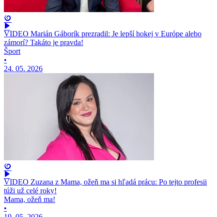
VIDEO Marián Gáborík prezradil: Je lepší hokej v Európe alebo
zámorí? Takáto je pravda!
Šport
•
24. 05. 2026
VIDEO Zuzana z Mama, ožeň ma si hľadá prácu: Po tejto profesii
túži už celé roky!
Mama, ožeň ma!
•
19. 05. 2026