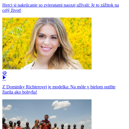
Herci si nakrúcanie so zvieratami naozaj užívali: Je to zážitok na
celý život!
Z Dominiky Richterovej je modelka: Na móle v bielom outfite
žiarila ako bohyňa!