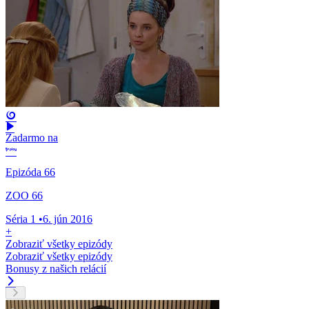
Zadarmo na
Epizóda 66
ZOO 66
Séria 1
•
6. jún 2016
+
Zobraziť všetky epizódy
Zobraziť všetky epizódy
Bonusy z našich relácií