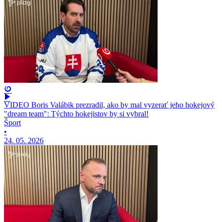
VIDEO Boris Valábik prezradil, ako by mal vyzerať jeho hokejový
"dream team": Týchto hokejistov by si vybral!
Šport
•
24. 05. 2026