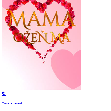
Mama, ožeň ma!