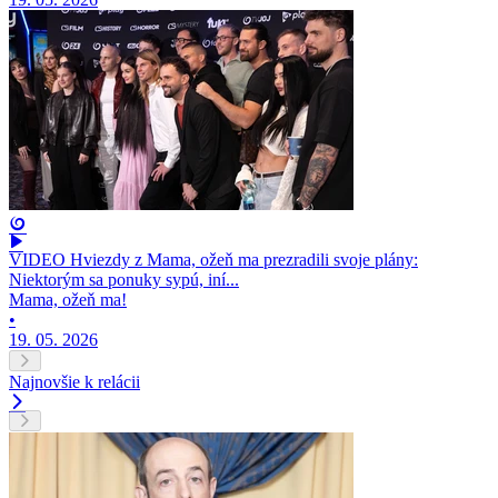
VIDEO Hviezdy z Mama, ožeň ma prezradili svoje plány:
Niektorým sa ponuky sypú, iní...
Mama, ožeň ma!
•
19. 05. 2026
Najnovšie k relácii