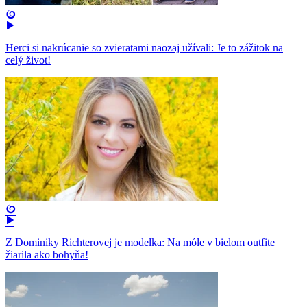
Herci si nakrúcanie so zvieratami naozaj užívali: Je to zážitok na
celý život!
Z Dominiky Richterovej je modelka: Na móle v bielom outfite
žiarila ako bohyňa!