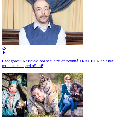
Csongorovi Kassaiovi poznačila život rodinná TRAGÉDIA: Sestra
mu umierala pred očami!