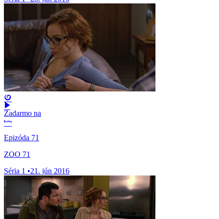
Zadarmo na
Epizóda 71
ZOO 71
Séria 1
•
21. jún 2016