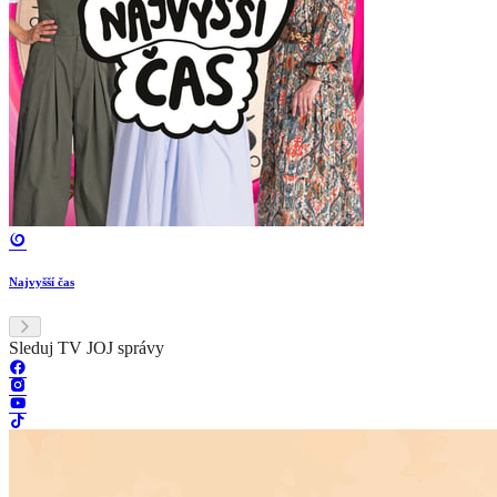
Najvyšší čas
Sleduj TV JOJ správy