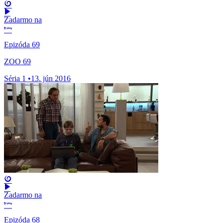
Zadarmo na
Epizóda 69
ZOO 69
Séria 1
•
13. jún 2016
Zadarmo na
Epizóda 68