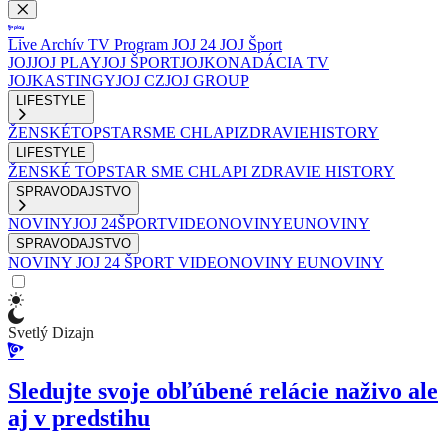
Live
Archív
TV Program
JOJ 24
JOJ Šport
JOJ
JOJ PLAY
JOJ ŠPORT
JOJKO
NADÁCIA TV
JOJ
KASTINGY
JOJ CZ
JOJ GROUP
LIFESTYLE
ŽENSKÉ
TOPSTAR
SME CHLAPI
ZDRAVIE
HISTORY
LIFESTYLE
ŽENSKÉ
TOPSTAR
SME CHLAPI
ZDRAVIE
HISTORY
SPRAVODAJSTVO
NOVINY
JOJ 24
ŠPORT
VIDEONOVINY
EUNOVINY
SPRAVODAJSTVO
NOVINY
JOJ 24
ŠPORT
VIDEONOVINY
EUNOVINY
Svetlý Dizajn
Sledujte svoje obľúbené relácie naživo ale
aj v predstihu