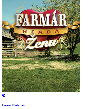
Farmár hľadá ženu