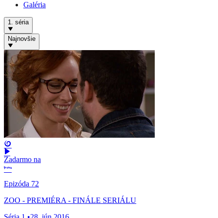
Galéria
1. séria
Najnovšie
Zadarmo na
Epizóda 72
ZOO - PREMIÉRA - FINÁLE SERIÁLU
Séria 1
•
28. jún 2016