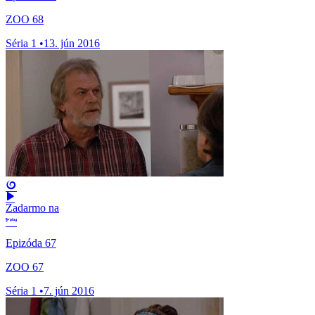
ZOO 68
Séria 1
•
13. jún 2016
Zadarmo na
Epizóda 67
ZOO 67
Séria 1
•
7. jún 2016