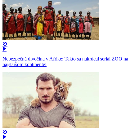
Nebezpečná divočina v Afrike: Takto sa nakrúcal seriál ZOO na
najstaršom kontinente!